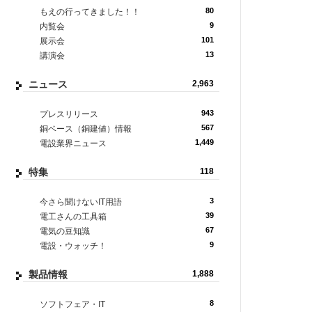
80
もえの行ってきました！！
9
内覧会
101
展示会
13
講演会
ニュース
2,963
943
プレスリリース
567
銅ベース（銅建値）情報
1,449
電設業界ニュース
特集
118
3
今さら聞けないIT用語
39
電工さんの工具箱
67
電気の豆知識
9
電設・ウォッチ！
製品情報
1,888
8
ソフトフェア・IT