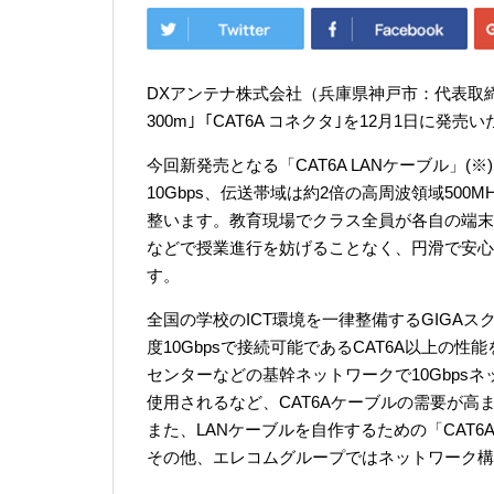
DXアンテナ株式会社（兵庫県神戸市：代表取締役
300m｣「CAT6A コネクタ｣を12月1日に発売
今回新発売となる「CAT6A LANケーブル」(※
10Gbps、伝送帯域は約2倍の高周波領域50
整います。教育現場でクラス全員が各自の端末
などで授業進行を妨げることなく、円滑で安心
す。
全国の学校のICT環境を一律整備するGIGA
度10Gbpsで接続可能であるCAT6A以上の
センターなどの基幹ネットワークで10Gbpsネ
使用されるなど、CAT6Aケーブルの需要が高
また、LANケーブルを自作するための「CAT
その他、エレコムグループではネットワーク構