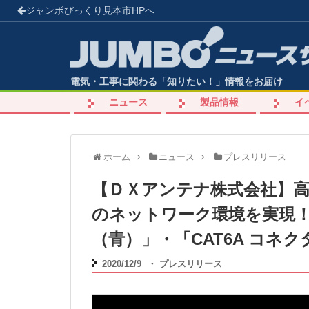
ジャンボびっくり見本市
HPへ
電気・工事に関わる「知りたい！」情報をお届け
ニュース
製品情報
イ
ホーム
ニュース
プレスリリース
【ＤＸアンテナ株式会社】高
のネットワーク環境を実現！「
（青）」・「CAT6A コネ
2020/12/9
・
プレスリリース