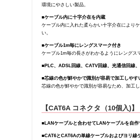
環境にやさしい製品。
■ケーブル内に十字介在を内蔵
ケーブル内に入れた柔らかい十字介在によりケ
い。
■ケーブル1m毎にレングスマーク付き
ケーブル1m毎の長さがわかるようにレングス
■PLC、ADSL回線、CATV回線、光通信回線、
■芯線の色が鮮やかで識別が容易で加工しやす
芯線の色が鮮やかで識別が容易なため、加工し
【CAT6A コネクタ（10個入)】
■LANケーブルと合わせてLANケーブルを自作
■CAT6とCAT6Aの単線ケーブルおよびヨリ