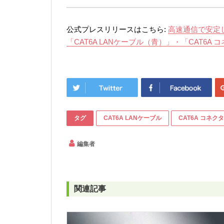
公式プレスリリースはこちら:
高速通信で安定
「CAT6A LANケーブル（青）」・「CAT6A
タグ
CAT6A LANケーブル
CAT6A コネクタ
編集者
関連記事