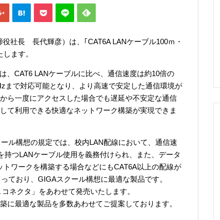
社長 長代輝彦）は、｢CAT6A LANケーブル100ｍ・
いたします。
)は、CAT6 LANケーブルに比べ、通信速度は約10倍の
0MHzまで対応可能となり、より高速で安定した通信環境が
から一度にアクセスした場合でも遅延や不安定な通信
して利用できる快適なネットワーク構築が実現できま
スクール構想の規定では、校内LAN配線において、通信速
性能を持つLANケーブル使用を義務付けられ、また、データ
ットワークを構築する場合などにもCAT6A以上の配線が
まっており、GIGAスクール構想に最適な製品です。
6A コネクタ」をあわせて発売いたします。
築に最適な製品を多数あわせてご提案しております。