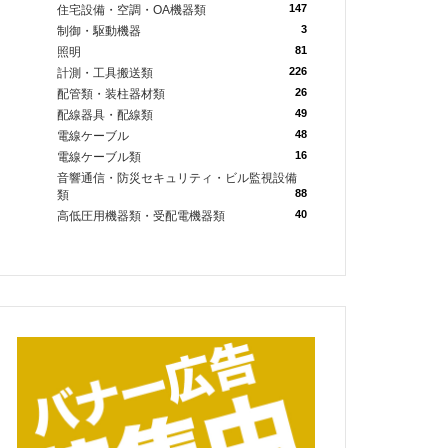
147
住宅設備・空調・OA機器類
3
制御・駆動機器
81
照明
226
計測・工具搬送類
26
配管類・装柱器材類
49
配線器具・配線類
48
電線ケーブル
16
電線ケーブル類
音響通信・防災セキュリティ・ビル監視設備
88
類
40
高低圧用機器類・受配電機器類