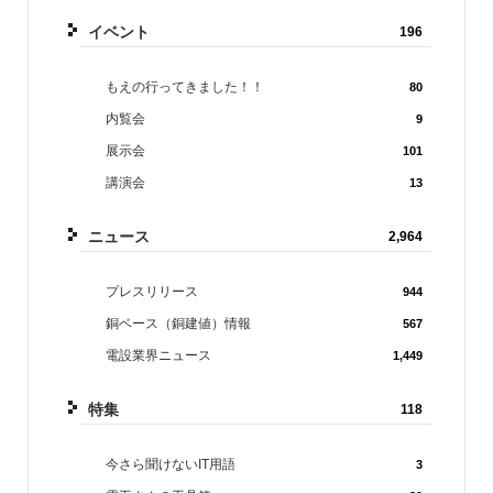
イベント
196
もえの行ってきました！！
80
内覧会
9
展示会
101
講演会
13
ニュース
2,964
プレスリリース
944
銅ベース（銅建値）情報
567
電設業界ニュース
1,449
特集
118
今さら聞けないIT用語
3