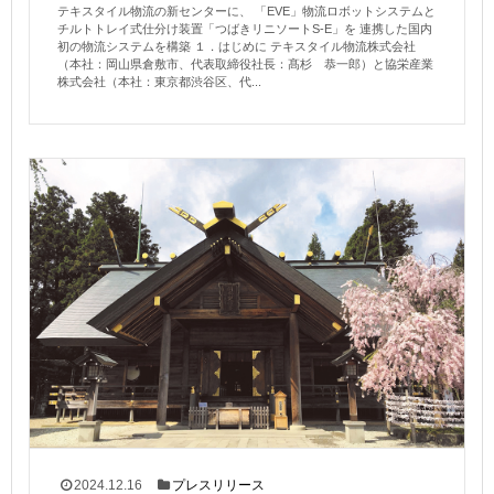
テキスタイル物流の新センターに、 「EVE」物流ロボットシステムと
チルトトレイ式仕分け装置「つばきリニソートS-E」を 連携した国内
初の物流システムを構築 １．はじめに テキスタイル物流株式会社
（本社：岡山県倉敷市、代表取締役社長：髙杉 恭一郎）と協栄産業
株式会社（本社：東京都渋谷区、代...
2024.12.16
プレスリリース