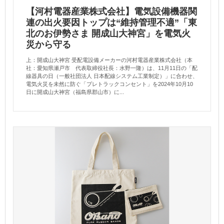
【河村電器産業株式会社】電気設備機器関
連の出火要因トップは“維持管理不適”「東
北のお伊勢さま 開成山大神宮」を電気火
災から守る
上：開成山大神宮 受配電設備メーカーの河村電器産業株式会社（本
社：愛知県瀬戸市 代表取締役社長：水野一隆）は、11月11日の「配
線器具の日（一般社団法人 日本配線システム工業制定）」に合わせ、
電気火災を未然に防ぐ「プレトラックコンセント」を2024年10月10
日に開成山大神宮（福島県郡山市）に...