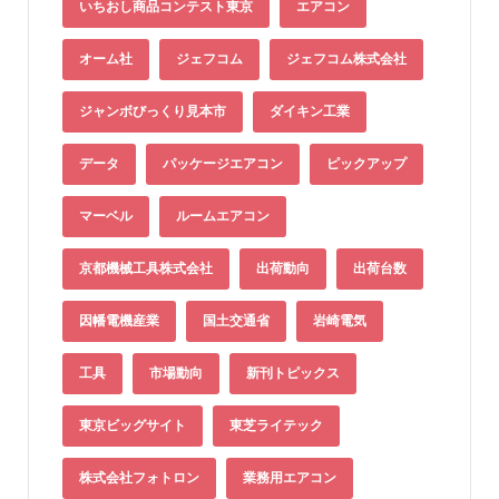
いちおし商品コンテスト東京
エアコン
オーム社
ジェフコム
ジェフコム株式会社
ジャンボびっくり見本市
ダイキン工業
データ
パッケージエアコン
ピックアップ
マーベル
ルームエアコン
京都機械工具株式会社
出荷動向
出荷台数
因幡電機産業
国土交通省
岩崎電気
工具
市場動向
新刊トピックス
東京ビッグサイト
東芝ライテック
株式会社フォトロン
業務用エアコン