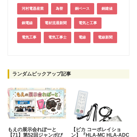
河村電器産業
為替
銅ベース
銅建値
銅電線
電材流通新聞
電気と工事
電気工事
電気工事士
電線
電線新聞
ランダムピックアップ記事
もえの展示会れぽーと
【ピカ コーポレイショ
【71】第52回ジャンボび
ン】『HLA-MC HLA-ADC