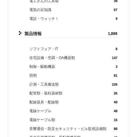
電工さんの工具箱
39
電気の豆知識
67
電設・ウォッチ！
9
製品情報
1,888
ソフトフェア・IT
8
住宅設備・空調・OA機器類
147
制御・駆動機器
3
照明
81
計測・工具搬送類
226
配管類・装柱器材類
26
配線器具・配線類
49
電線ケーブル
48
電線ケーブル類
16
音響通信・防災セキュリティ・ビル監視設備類
88