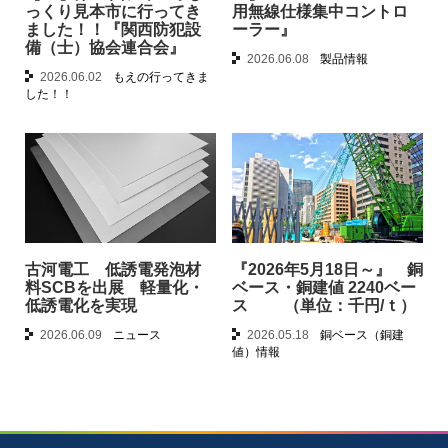
っくり見本市に行ってき
用無線仕様集中コントロ
ました！！『関西防犯設
ーラー』
備（士）協会連合会』
2026.06.08
製品情報
2026.06.02
もえの行ってきま
した！！
古河電工 低誘電発泡材
『2026年5月18日～』 銅
料SCBを出展 軽量化・
ベース・銅建値 2240ベー
低誘電化を実現
ス （単位：千円/ｔ）
2026.06.09
ニュース
2026.05.18
銅ベース（銅建
値）情報