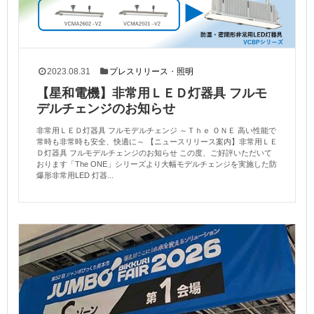
2023.08.31
プレスリリース
・
照明
【星和電機】非常用ＬＥＤ灯器具 フルモ
デルチェンジのお知らせ
非常用ＬＥＤ灯器具 フルモデルチェンジ ～Ｔｈｅ ＯＮＥ 高い性能で
常時も非常時も安全、快適に～ 【ニュースリリース案内】非常用ＬＥ
Ｄ灯器具 フルモデルチェンジのお知らせ この度、ご好評いただいて
おります「The ONE」シリーズより大幅モデルチェンジを実施した防
爆形非常用LED 灯器...