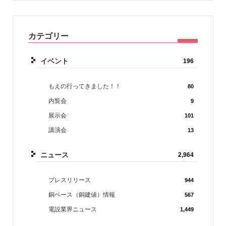
カテゴリー
イベント
196
もえの行ってきました！！
80
内覧会
9
展示会
101
講演会
13
ニュース
2,964
プレスリリース
944
銅ベース（銅建値）情報
567
電設業界ニュース
1,449