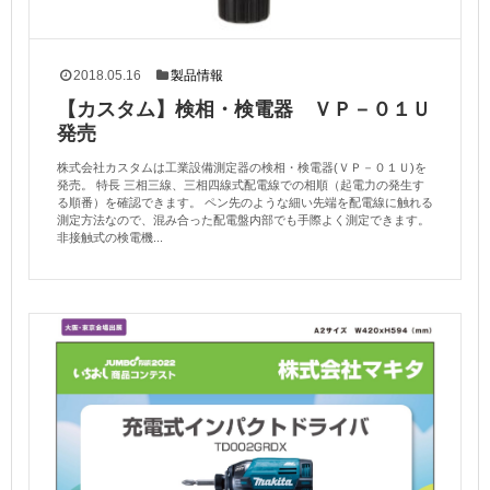
2018.05.16
製品情報
【カスタム】検相・検電器 ＶＰ－０１Ｕ
発売
株式会社カスタムは工業設備測定器の検相・検電器(ＶＰ－０１Ｕ)を
発売。 特長 三相三線、三相四線式配電線での相順（起電力の発生す
る順番）を確認できます。 ペン先のような細い先端を配電線に触れる
測定方法なので、混み合った配電盤内部でも手際よく測定できます。
非接触式の検電機...