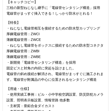
【キャッチコピー】
三桂の新型ねじなし継手に「電線管センタリング構造」採用
電線管がまっすぐ挿入できる！しっかり防水がとれる！
【特長】
・ねじなし電線管相互を接続するための防水型カップリング
厚鋼電線管用：ZWCI
薄鋼電線管用：ZWCE
・ねじなし電線管をボックスに接続するための防水型コネクタ
厚鋼電線管用：ZWBI
薄鋼電線管用：ZWBE
・新開発「電線管センタリング構造」を採用
固定ビスと対角の内径に突起を設けました。
電線管の斜め接続が解消され、電線管がまっすぐに施工されま
す。電線管が附属品の中心に位置されるセンタリング構造
【用途・仕様】
・使用実績工事例：ビル・小中学校空調設置、防災防犯カメラ
設置、照明表示板設置、情報管路 他多数
・主材質：亜鉛合金ダイカスト