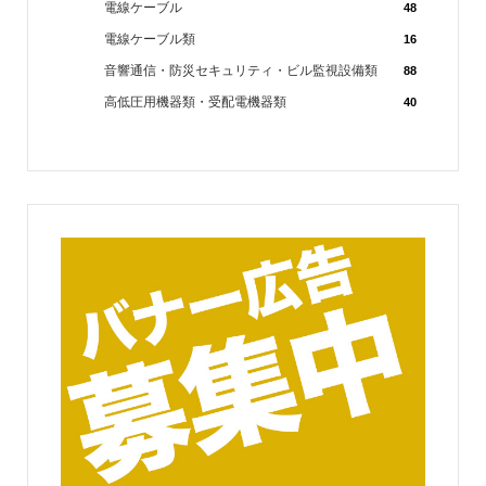
電線ケーブル
48
電線ケーブル類
16
音響通信・防災セキュリティ・ビル監視設備類
88
高低圧用機器類・受配電機器類
40