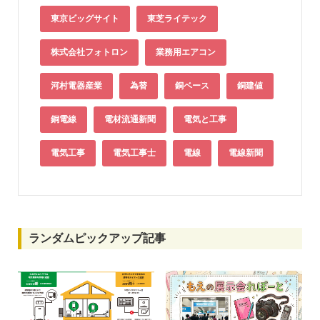
東京ビッグサイト
東芝ライテック
株式会社フォトロン
業務用エアコン
河村電器産業
為替
銅ベース
銅建値
銅電線
電材流通新聞
電気と工事
電気工事
電気工事士
電線
電線新聞
ランダムピックアップ記事