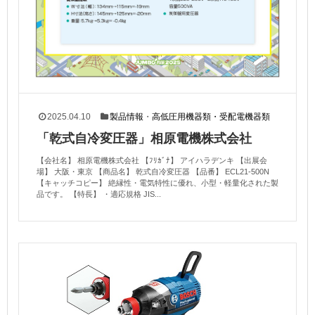
2025.04.10
製品情報
・
高低圧用機器類・受配電機器類
「乾式自冷変圧器」相原電機株式会社
【会社名】 相原電機株式会社 【ﾌﾘｶﾞﾅ】 アイハラデンキ 【出展会
場】 大阪・東京 【商品名】 乾式自冷変圧器 【品番】 ECL21-500N
【キャッチコピー】 絶縁性・電気特性に優れ、小型・軽量化された製
品です。 【特長】 ・適応規格 JIS...