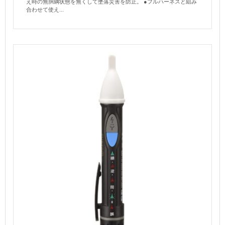
え時の無胴綱状態を無くして墜落災害を防止。 ●フルハーネスと組み
合わせて使え...