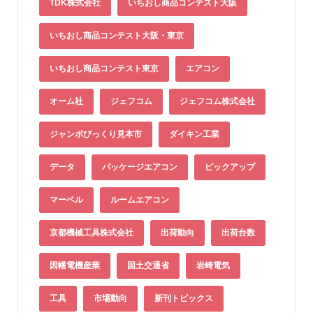
TDK株式会社
いちおし商品コンテスト大阪
いちおし商品コンテスト大阪・東京
いちおし商品コンテスト東京
エアコン
オーム社
ジェフコム
ジェフコム株式会社
ジャンボびっくり見本市
ダイキン工業
データ
パッケージエアコン
ピックアップ
マーベル
ルームエアコン
京都機械工具株式会社
出荷動向
出荷台数
因幡電機産業
国土交通省
岩崎電気
工具
市場動向
新刊トピックス