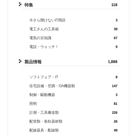
特集
118
今さら聞けないIT用語
3
電工さんの工具箱
39
電気の豆知識
67
電設・ウォッチ！
9
製品情報
1,888
ソフトフェア・IT
8
住宅設備・空調・OA機器類
147
制御・駆動機器
3
照明
81
計測・工具搬送類
226
配管類・装柱器材類
26
配線器具・配線類
49