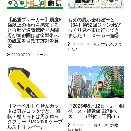
【感震ブレーカー】震度5
もえの展示会れぽーと
強以上の揺れを感知する
【64】第52回ジャンボび
と自動で通電遮断／内閣
っくり見本市に行ってき
府が首都圏ほぼ全世帯へ
ました！！メーカー編③
の設置を目指す方針を発
2026.05.20
もえの行ってきま
表
した！！
2026.07.09
ニュース
【マーベル】らせんカッ
『2026年5月12日～』 銅
トは刃がロックでき、 回
ベース・銅建値 2270ベー
転・縦カットは刃がロッ
ス （単位：千円/ｔ）
クフリー『MC-028 ケーブ
2026.05.12
銅ベース（銅建
ルストリッパー』
値）情報