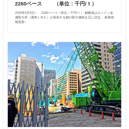
2260ベース （単位：千円/ｔ）
2026年6月5日～ 2260ベース（単位：千円/ｔ） 銅建値はロンドン金
属取引所（通商ＬＭＥ）が発表する銅の取引価格を元に決定。 新着情
報更新↓