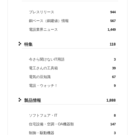
プレスリリース
944
銅ベース（銅建値）情報
567
電設業界ニュース
1,449
特集
118
今さら聞けないIT用語
3
電工さんの工具箱
39
電気の豆知識
67
電設・ウォッチ！
9
製品情報
1,888
ソフトフェア・IT
8
住宅設備・空調・OA機器類
147
制御・駆動機器
3