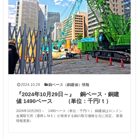
2024.10.29
銅ベース（銅建値）情報
『2024年10月29日～』 銅ベース・銅建
値 1490ベース （単位：千円/ｔ）
2024年10月29日～ 1490ベース（単位：千円/ｔ） 銅建値はロンドン
金属取引所（通商ＬＭＥ）が発表する銅の取引価格を元に決定。 新着
情報更新↓