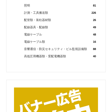
照明
81
計測・工具搬送類
226
配管類・装柱器材類
26
配線器具・配線類
49
電線ケーブル
48
電線ケーブル類
16
音響通信・防災セキュリティ・ビル監視設備類
88
高低圧用機器類・受配電機器類
40