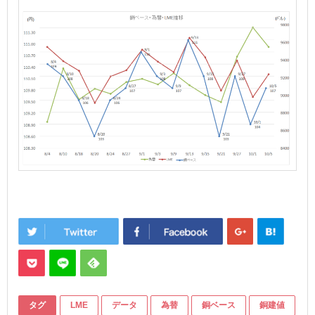
タグ
LME
データ
為替
銅ベース
銅建値