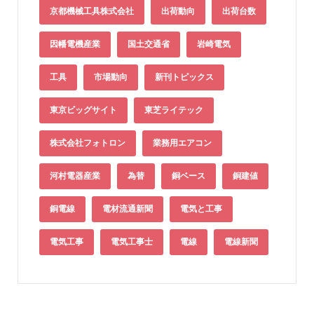
京都機械工具株式会社
出荷動向
出荷台数
因幡電機産業
国土交通省
岩崎電気
工具
市場動向
新刊トピックス
東京ビッグサイト
東芝ライテック
株式会社フォトロン
業務用エアコン
河村電器産業
為替
銅ベース
銅建値
銅電線
電材流通新聞
電気と工事
電気工事
電気工事士
電線
電線新聞