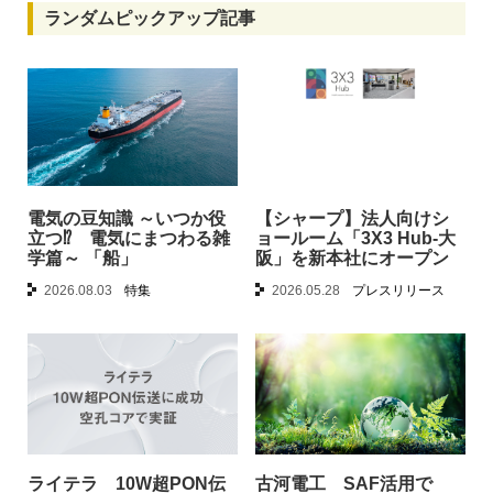
ランダムピックアップ記事
電気の豆知識 ～いつか役
【シャープ】法人向けシ
立つ⁉︎ 電気にまつわる雑
ョールーム「3X3 Hub-大
学篇～ 「船」
阪」を新本社にオープン
2026.08.03
特集
2026.05.28
プレスリリース
ライテラ 10W超PON伝
古河電工 SAF活用で