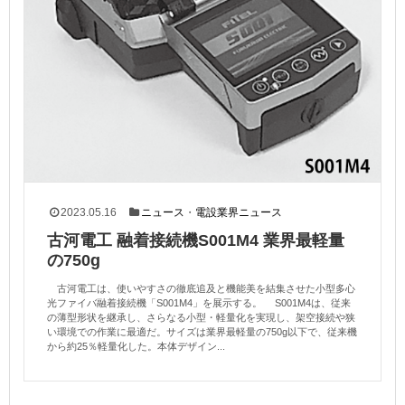
2023.05.16
ニュース
・
電設業界ニュース
古河電工 融着接続機S001M4 業界最軽量
の750g
古河電工は、使いやすさの徹底追及と機能美を結集させた小型多心
光ファイバ融着接続機「S001M4」を展示する。 S001M4は、従来
の薄型形状を継承し、さらなる小型・軽量化を実現し、架空接続や狭
い環境での作業に最適だ。サイズは業界最軽量の750g以下で、従来機
から約25％軽量化した。本体デザイン...