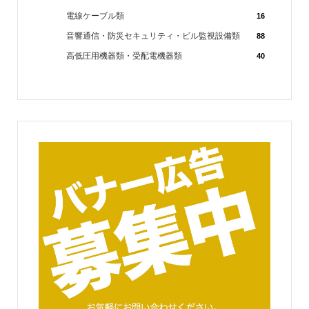
電線ケーブル類
16
音響通信・防災セキュリティ・ビル監視設備類
88
高低圧用機器類・受配電機器類
40