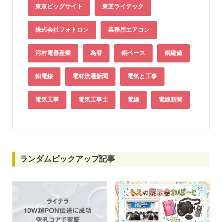
東京ビッグサイト
東芝ライテック
株式会社フォトロン
業務用エアコン
河村電器産業
為替
銅ベース
銅建値
銅電線
電材流通新聞
電気と工事
電気工事
電気工事士
電線
電線新聞
ランダムピックアップ記事