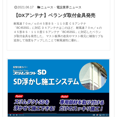
2021.06.17
ニュース
・
電設業界ニュース
【DXアンテナ】ベランダ取付金具発売
耐風速７０ｍ／ｓの４５形ＢＳ・１１０度 ＣＳアンテナ
「BC453SG」に対応 ＤＸアンテナはこのほど、耐風速７０ｍ／ｓの
４５形ＢＳ・１１０度ＣＳアンテナ「BC453SG」に対応したベラン
ダ取付金具を発売した。 マスト板厚の改良やマスト根元に補強リブを
追加して強度をアップしたことで耐風速性に優れ...