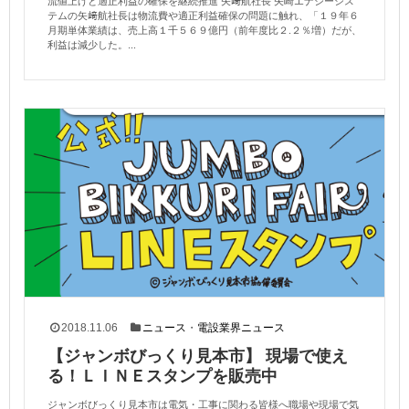
流値上げと適正利益の確保を継続推進 矢﨑航社長 矢崎エナジーシス
テムの矢﨑航社長は物流費や適正利益確保の問題に触れ、「１９年６
月期単体業績は、売上高１千５６９億円（前年度比２.２％増）だが、
利益は減少した。...
2018.11.06
ニュース
・
電設業界ニュース
【ジャンボびっくり見本市】 現場で使え
る！ＬＩＮＥスタンプを販売中
ジャンボびっくり見本市は電気・工事に関わる皆様へ職場や現場で気