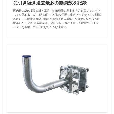
に引き続き過去最多の動員数を記録
国内最大級の電設資材・工具・制御機器の見本市「第44回ジャンボび
っくり見本市」が、4月13日・14日の2日間、東京ビッグサイトで開催
された。来場者は大阪会場に引き続き過去最多となり大盛況のうちに
閉幕した。 河村電器産業は、分岐ブレーカが下段一列配置の「Ezラ
イン」を展示。手探りになりがちな上段...