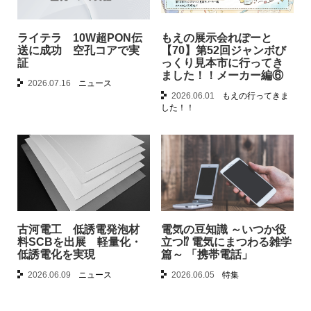
ライテラ 10W超PON伝
もえの展示会れぽーと
送に成功 空孔コアで実
【70】第52回ジャンボび
証
っくり見本市に行ってき
ました！！メーカー編⑥
2026.07.16
ニュース
2026.06.01
もえの行ってきま
した！！
古河電工 低誘電発泡材
電気の豆知識 ～いつか役
料SCBを出展 軽量化・
立つ⁉︎ 電気にまつわる雑学
低誘電化を実現
篇～ 「携帯電話」
2026.06.09
ニュース
2026.06.05
特集