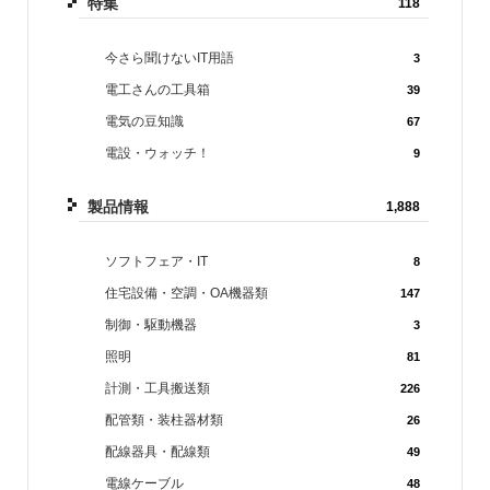
特集
118
今さら聞けないIT用語
3
電工さんの工具箱
39
電気の豆知識
67
電設・ウォッチ！
9
製品情報
1,888
ソフトフェア・IT
8
住宅設備・空調・OA機器類
147
制御・駆動機器
3
照明
81
計測・工具搬送類
226
配管類・装柱器材類
26
配線器具・配線類
49
電線ケーブル
48