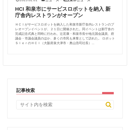
2023.02.01
ニュース
・
電設業界ニュース
HCI 和泉市にサービスロボットを納入 新
庁舎内レストランがオープン
ＨＣＩがサービスロボットを納入した和泉市新庁舎内レストランのプ
レオープンイベントが、２１日に開催された。同イベントは新庁舎の
完成記念式典と同時に行われ、辻宏康・和泉市長や地元国会議員、府
議会・市議会議員のほか、多くの市民も来客として訪れた。 ロボット
ＳＩｅｒのＨＣＩ（大阪府泉大津市・奥山浩司社長）...
記事検索