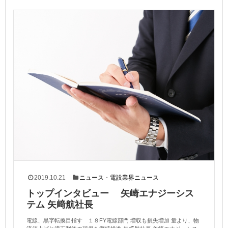
2019.10.21
ニュース
・
電設業界ニュース
トップインタビュー 矢崎エナジーシス
テム 矢﨑航社長
電線、黒字転換目指す １８FY電線部門 増収も損失増加 量より、物