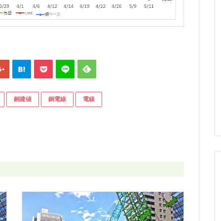
銅建値
銅電線
電線