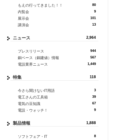
80
もえの行ってきました！！
9
内覧会
101
展示会
13
講演会
ニュース
2,964
944
プレスリリース
567
銅ベース（銅建値）情報
1,449
電設業界ニュース
特集
118
3
今さら聞けないIT用語
39
電工さんの工具箱
67
電気の豆知識
9
電設・ウォッチ！
製品情報
1,888
8
ソフトフェア・IT