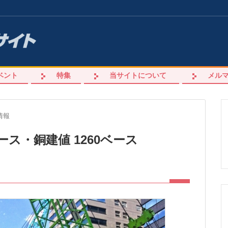
ベント
特集
当サイトについて
メル
情報
銅ベース・銅建値 1260ベース