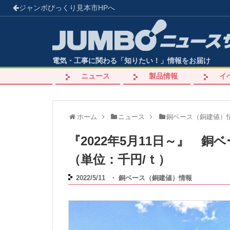
ジャンボびっくり見本市
HPへ
電気・工事に関わる「知りたい！」情報をお届け
ニュース
製品情報
イ
ホーム
ニュース
銅ベース（銅建値）
『2022年5月11日～』 
（単位：千円/ｔ）
2022/5/11
・
銅ベース（銅建値）情報