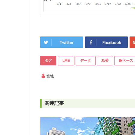
タグ
LME
データ
為替
銅ベース
宮地
関連記事