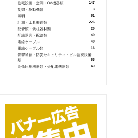
147
住宅設備・空調・OA機器類
3
制御・駆動機器
81
照明
226
計測・工具搬送類
26
配管類・装柱器材類
49
配線器具・配線類
48
電線ケーブル
16
電線ケーブル類
音響通信・防災セキュリティ・ビル監視設備
88
類
40
高低圧用機器類・受配電機器類