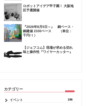
ロボットアイデア甲子園！ 大阪地
区予選開催
『2026年8月5日～』 銅ベース・
銅建値 2330ベース （単位：
千円/ｔ）
【ジェフコム】現場が求める切れ
味と操作性『ワイヤーカッター』
カテゴリー
イベント
196