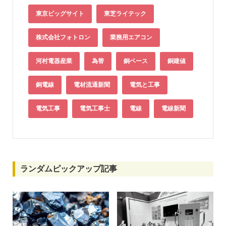
東京ビッグサイト
東芝ライテック
株式会社フォトロン
業務用エアコン
河村電器産業
為替
銅ベース
銅建値
銅電線
電材流通新聞
電気と工事
電気工事
電気工事士
電線
電線新聞
ランダムピックアップ記事