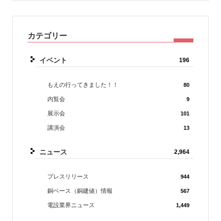
カテゴリー
イベント
196
もえの行ってきました！！
80
内覧会
9
展示会
101
講演会
13
ニュース
2,964
プレスリリース
944
銅ベース（銅建値）情報
567
電設業界ニュース
1,449