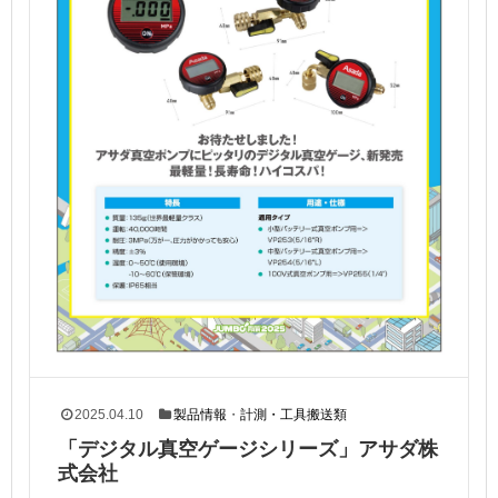
2025.04.10
製品情報
・
計測・工具搬送類
「デジタル真空ゲージシリーズ」アサダ株
式会社