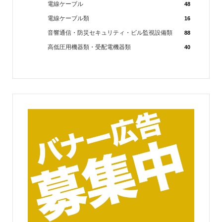
電線ケーブル
48
電線ケーブル類
16
音響通信・防災セキュリティ・ビル監視設備類
88
高低圧用機器類・受配電機器類
40