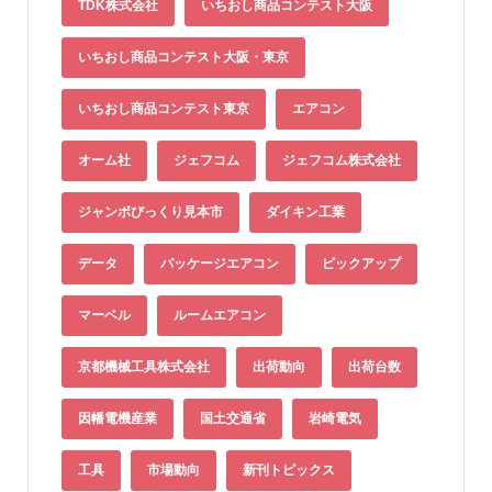
TDK株式会社
いちおし商品コンテスト大阪
いちおし商品コンテスト大阪・東京
いちおし商品コンテスト東京
エアコン
オーム社
ジェフコム
ジェフコム株式会社
ジャンボびっくり見本市
ダイキン工業
データ
パッケージエアコン
ピックアップ
マーベル
ルームエアコン
京都機械工具株式会社
出荷動向
出荷台数
因幡電機産業
国土交通省
岩崎電気
工具
市場動向
新刊トピックス