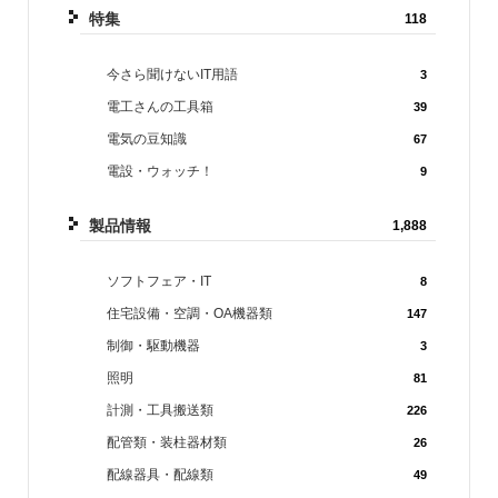
特集
118
今さら聞けないIT用語
3
電工さんの工具箱
39
電気の豆知識
67
電設・ウォッチ！
9
製品情報
1,888
ソフトフェア・IT
8
住宅設備・空調・OA機器類
147
制御・駆動機器
3
照明
81
計測・工具搬送類
226
配管類・装柱器材類
26
配線器具・配線類
49