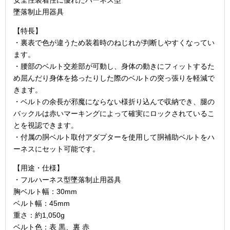
墜落制止用器具
【特長】
・裏表で色が違うため装着時のねじれが判断しやすくなってい
ます。
・腰部のベルト交差部が可動し、身体の動きにフィットするた
め屈んだり身体を捻ったりした際のベルトの突っ張りを軽減で
きます。
・ベルトの余長が邪魔にならない様折り込んで収納でき、腿の
バックルは赤いマーキングによって確実にロックされているこ
とを視認できます。
・付属の胴ベルト取付アダプターを使用して胴補助ベルトをハ
ーネスにセット可能です。
【用途・仕様】
・フルハーネス型墜落制止用器具
胸ベルト幅：30mm
ベルト幅：45mm
重さ：約1,050g
ベルト色：表 黒、裏 赤