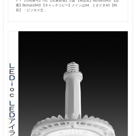
ﾊﾟﾝ 【小間番号】751 【出展会場】大阪 【商品名】Bizhub1842f 【品
番】Bizhub1842f 【キャッチコピー】メインはA4、ときどきA3 【特
長】 ・ビジネス文...