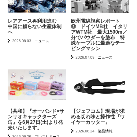
レアアース再利用進む
欧州電線視察レポート
中国に頼らない生産体制
⑧ ドイツMB社 イタリ
へ
アWTM社 最大1500m／
分でパウダーを塗布 特
2026.08.03
ニュース
殊ケーブルに最適なテー
ピングマシン
2026.07.09
ニュース
【共和】『オーバンド×サ
【ジェフコム】現場が求
ンリオキャラクターズ
める切れ味と操作性『ワ
缶』を6月27日(土)より発
イヤーカッター』
売いたします。
2026.06.24
製品情報
2026.06.26
プレスリリース