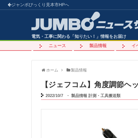
ジャンボびっくり見本市
HPへ
電気・工事に関わる「知りたい！」情報をお届け
ニュース
製品情報
イ
ホーム
製品情報
【ジェフコム】角度調節ヘ
2022/10/7
・
製品情報
計測・工具搬送類