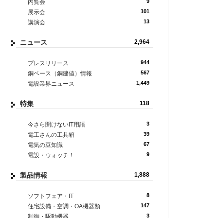
9
内覧会
101
展示会
13
講演会
ニュース
2,964
944
プレスリリース
567
銅ベース（銅建値）情報
1,449
電設業界ニュース
特集
118
3
今さら聞けないIT用語
39
電工さんの工具箱
67
電気の豆知識
9
電設・ウォッチ！
製品情報
1,888
8
ソフトフェア・IT
147
住宅設備・空調・OA機器類
3
制御・駆動機器