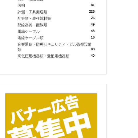
81
照明
226
計測・工具搬送類
26
配管類・装柱器材類
49
配線器具・配線類
48
電線ケーブル
16
電線ケーブル類
音響通信・防災セキュリティ・ビル監視設備
88
類
40
高低圧用機器類・受配電機器類