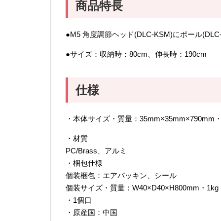
商品特長
●M5 角度調節ヘッド(DLC-KSM)にポール(DLC
●サイズ：収納時：80cm、伸長時：190cm
仕様
・本体サイズ・質量：35mm×35mm×790mm・8
・材質
PC/Brass、アルミ
・梱包仕様
個装梱包：エアパッキン、シール
個装サイズ・質量：W40×D40×H800mm・1kg
・1個口
・原産国：中国