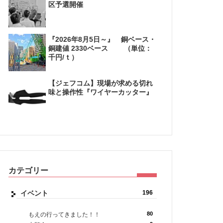
区予選開催
『2026年8月5日～』 銅ベース・
銅建値 2330ベース （単位：
千円/ｔ）
【ジェフコム】現場が求める切れ
味と操作性『ワイヤーカッター』
カテゴリー
イベント
196
80
もえの行ってきました！！