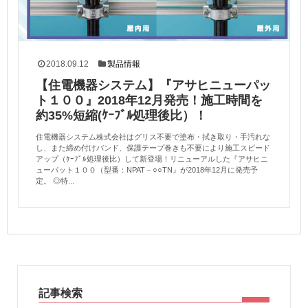
2018.09.12
製品情報
【住電機器システム】『アサヒニューパッ
ト１００』2018年12月発売！施工時間を
約35%短縮(ｹｰﾌﾞﾙ処理後比）！
住電機器システム株式会社はグリス不要で塗布・拭き取り・手汚れな
し、また締め付けバンド、保護テープ巻きも不要により施工スピード
アップ（ｹｰﾌﾞﾙ処理後比）して新登場！リニューアルした『アサヒニ
ューパット１００（型番：NPAT－○○TN』が2018年12月に発売予
定。 ◎特...
記事検索