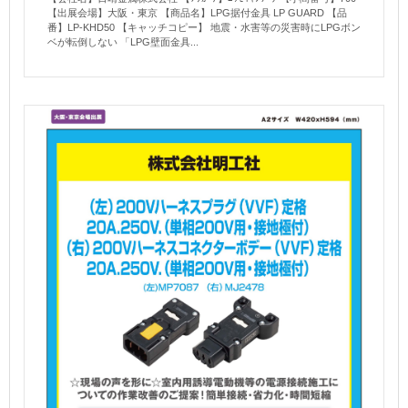
【出展会場】大阪・東京 【商品名】LPG据付金具 LP GUARD 【品
番】LP-KHD50 【キャッチコピー】 地震・水害等の災害時にLPGボン
ベが転倒しない 「LPG壁面金具...