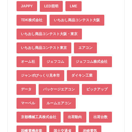
JAPPY
LED照明
LME
TDK株式会社
いちおし商品コンテスト大阪
いちおし商品コンテスト大阪・東京
いちおし商品コンテスト東京
エアコン
オーム社
ジェフコム
ジェフコム株式会社
ジャンボびっくり見本市
ダイキン工業
データ
パッケージエアコン
ピックアップ
マーベル
ルームエアコン
京都機械工具株式会社
出荷動向
出荷台数
因幡電機産業
国土交通省
岩崎電気