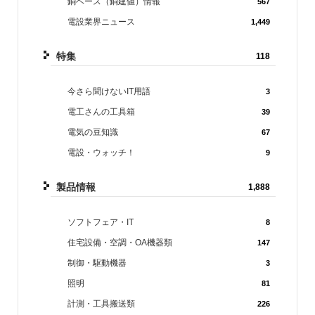
銅ベース（銅建値）情報
567
電設業界ニュース
1,449
特集
118
今さら聞けないIT用語
3
電工さんの工具箱
39
電気の豆知識
67
電設・ウォッチ！
9
製品情報
1,888
ソフトフェア・IT
8
住宅設備・空調・OA機器類
147
制御・駆動機器
3
照明
81
計測・工具搬送類
226