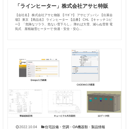
「ラインヒーター」株式会社アサヒ特販
【会社名】 株式会社アサヒ物販 【ﾌﾘｶﾞﾅ】 アサヒブッパン 【出展会
場】 東京 【商品名】 ラインヒーター 【品番】 CHL 【キャッチコピ
ー】 「危険なツララ、危ない雪下ろし」 降れば大雪、減らぬ雪害 電
気式 屋根融雪ヒーターで 快適・安全・安心...
2022.10.04
住宅設備・空調・OA機器類
・
製品情報