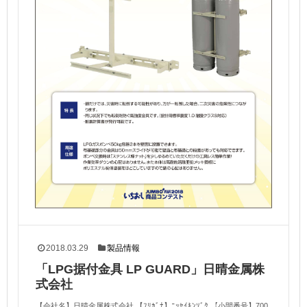
2018.03.29
製品情報
「LPG据付金具 LP GUARD」日晴金属株
式会社
【会社名】日晴金属株式会社 【ﾌﾘｶﾞﾅ】ﾆｯｾｲｷﾝｿﾞｸ 【小間番号】700