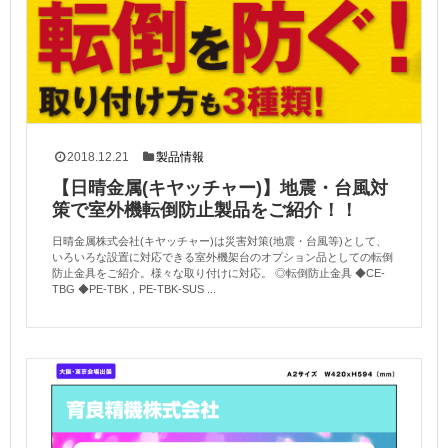
2018.12.21
製品情報
【日晴金属(キヤッチャー)】地震・台風対
策で室外機転倒防止製品をご紹介！！
日晴金属株式会社(キヤッチャー)は災害対策(地震・台風等)として、
いろいろな設置に対応できる室外機架台のオプション品としての転倒
防止金具をご紹介。様々な取り付けに対応。 ◎転倒防止金具 ◆CE-
TBG ◆PE-TBK，PE-TBK-SUS ...