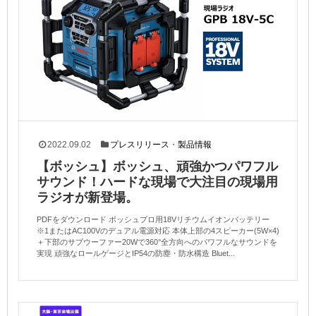
2022.09.02
プレスリリース
・
製品情報
【ボッシュ】ボッシュ、頑強かつパワフル
サウンド！ハードな現場で大注目の現場用
ラジオが新登場。
PDFをダウンロード ボッシュプロ用18Vリチウムイオンバッテリー
※1またはAC100Vのデュアル電源対応 本体上部の4スピーカー(5W×4)
＋下部のサブウーファー20Wで360°全方向へのパワフルなサウンドを
実現 頑強なロールゲージとIP54の防塵・防水構造 Bluet...