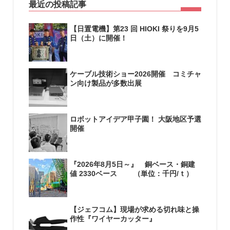
最近の投稿記事
【日置電機】第23 回 HIOKI 祭りを9月5
日（土）に開催！
ケーブル技術ショー2026開催 コミチャ
ン向け製品が多数出展
ロボットアイデア甲子園！ 大阪地区予選
開催
『2026年8月5日～』 銅ベース・銅建
値 2330ベース （単位：千円/ｔ）
【ジェフコム】現場が求める切れ味と操
作性『ワイヤーカッター』