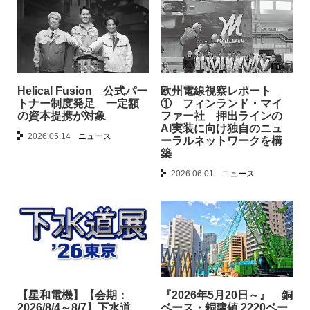
Helical Fusion 公式パー
欧州電線視察レポート
トナー制度発足 一定額
① フィンランド・マイ
の資本提携が対象
ファー社 押出ラインの
AI実装に向け独自のニュ
2026.05.14
ニュース
ーラルネットワークを構
築
2026.06.01
ニュース
【星和電機】【会期：
『2026年5月20日～』 銅
2026/8/4～8/7】下水道
ベース・銅建値 2220ベー