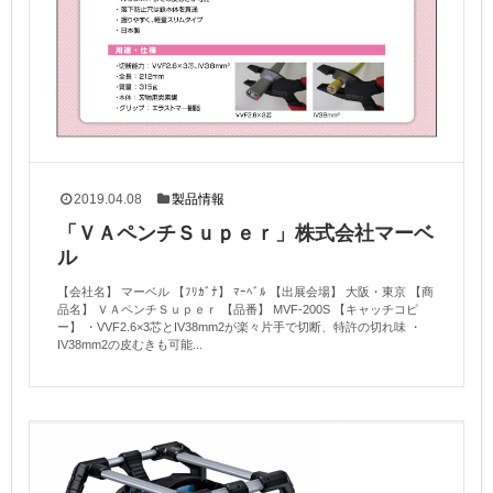
2019.04.08
製品情報
「ＶＡペンチＳｕｐｅｒ」株式会社マーベ
ル
【会社名】 マーベル 【ﾌﾘｶﾞﾅ】 ﾏｰﾍﾞﾙ 【出展会場】 大阪・東京 【商
品名】 ＶＡペンチＳｕｐｅｒ 【品番】 MVF-200S 【キャッチコピ
ー】 ・VVF2.6×3芯とIV38mm2が楽々片手で切断、特許の切れ味 ・
IV38mm2の皮むきも可能...