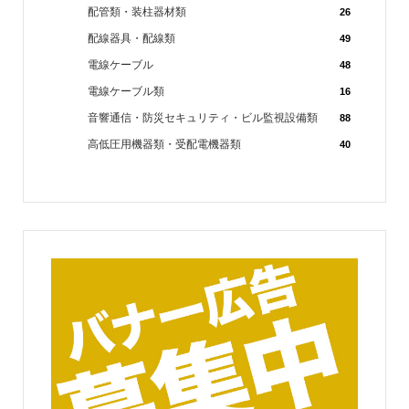
配管類・装柱器材類
26
配線器具・配線類
49
電線ケーブル
48
電線ケーブル類
16
音響通信・防災セキュリティ・ビル監視設備類
88
高低圧用機器類・受配電機器類
40