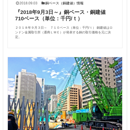
2018.09.03
銅ベース（銅建値）情報
『2018年9月3日～』銅ベース・銅建値
710ベース（単位：千円/ｔ）
２０１８年９月３日～ ７１０ベース（単位：千円/ｔ） 銅建値はロ
ンドン金属取引所（通商ＬＭＥ）が発表する銅の取引価格を元に決
定。