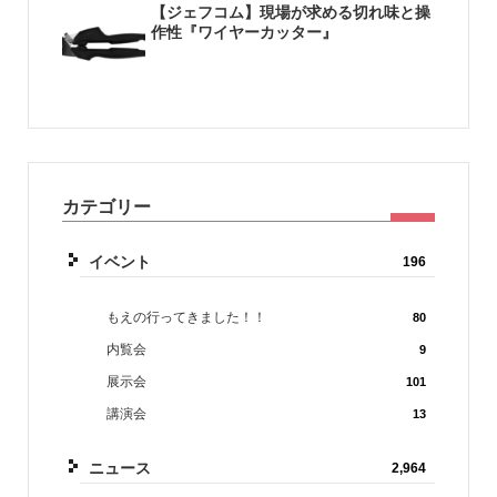
【ジェフコム】現場が求める切れ味と操
作性『ワイヤーカッター』
カテゴリー
イベント
196
もえの行ってきました！！
80
内覧会
9
展示会
101
講演会
13
ニュース
2,964