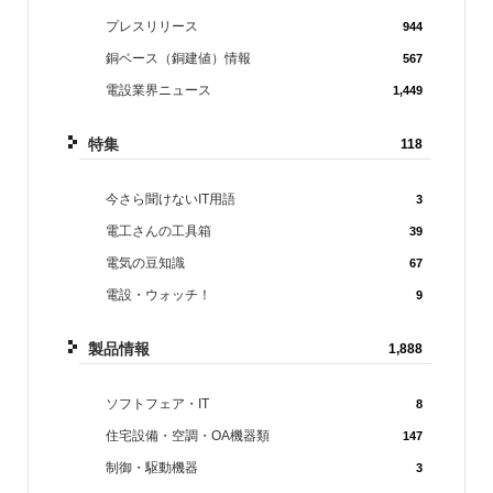
プレスリリース
944
銅ベース（銅建値）情報
567
電設業界ニュース
1,449
特集
118
今さら聞けないIT用語
3
電工さんの工具箱
39
電気の豆知識
67
電設・ウォッチ！
9
製品情報
1,888
ソフトフェア・IT
8
住宅設備・空調・OA機器類
147
制御・駆動機器
3