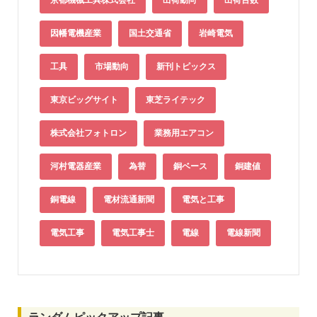
因幡電機産業
国土交通省
岩崎電気
工具
市場動向
新刊トピックス
東京ビッグサイト
東芝ライテック
株式会社フォトロン
業務用エアコン
河村電器産業
為替
銅ベース
銅建値
銅電線
電材流通新聞
電気と工事
電気工事
電気工事士
電線
電線新聞