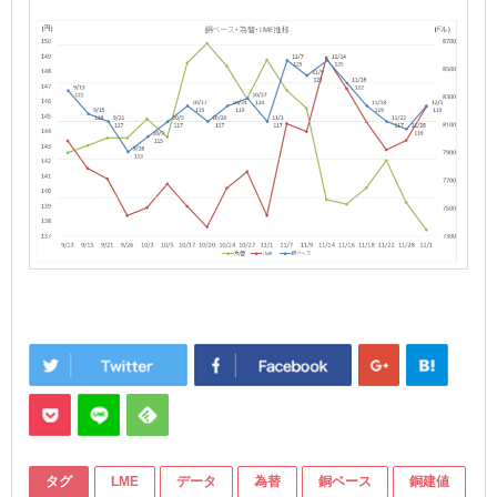
タグ
LME
データ
為替
銅ベース
銅建値