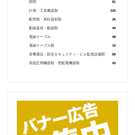
照明
81
計測・工具搬送類
226
配管類・装柱器材類
26
配線器具・配線類
49
電線ケーブル
48
電線ケーブル類
16
音響通信・防災セキュリティ・ビル監視設備類
88
高低圧用機器類・受配電機器類
40