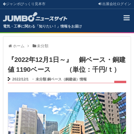
ジャンボびっくり見本市
出展会社
ログイン
電気・工事に関わる「知りたい！」情報をお届け
ホーム
未分類
『2022年12月1日～』 銅ベース・銅建
値 1190ベース （単位：千円/ｔ）
2022/12/1
・
未分類
銅ベース（銅建値）情報