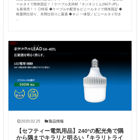
ールタイで簡単固定！！ケーブル支持材『ネジネジくん(NGT-JP)』
を新発売！！ ◎特長 ◆ケーブルや配管をビニールタイで簡単固定 ◆
軽量間仕切り、木間仕切りに最適 ◆ネジ 一体型／ビニールタイ付き
...
2020.02.25
製品情報
【セフティー電気用品】240°の配光角で隅
から隅までキラリと明るい『キラリトライ