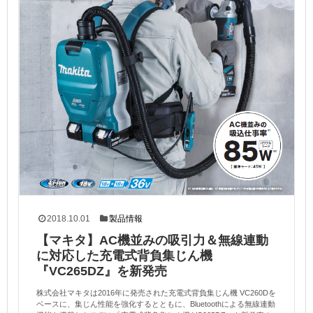
2018.10.01
製品情報
【マキタ】AC機並みの吸引力＆無線連動
に対応した充電式背負集じん機
『VC265DZ』を新発売
株式会社マキタは2016年に発売された充電式背負集じん機 VC260Dを
ベースに、集じん性能を強化するとともに、Bluetoothによる無線連動