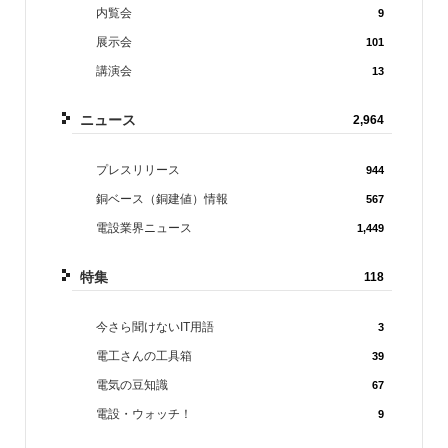
内覧会
9
展示会
101
講演会
13
ニュース
2,964
プレスリリース
944
銅ベース（銅建値）情報
567
電設業界ニュース
1,449
特集
118
今さら聞けないIT用語
3
電工さんの工具箱
39
電気の豆知識
67
電設・ウォッチ！
9