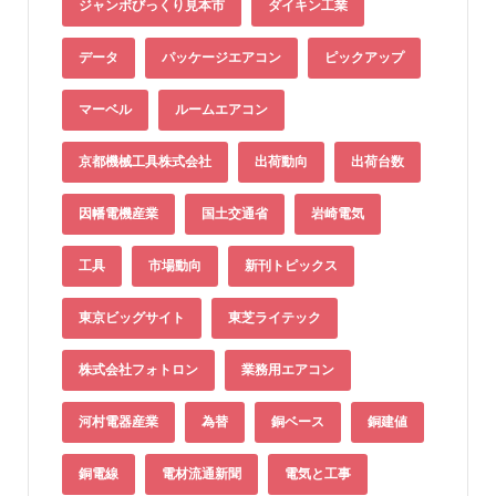
ジャンボびっくり見本市
ダイキン工業
データ
パッケージエアコン
ピックアップ
マーベル
ルームエアコン
京都機械工具株式会社
出荷動向
出荷台数
因幡電機産業
国土交通省
岩崎電気
工具
市場動向
新刊トピックス
東京ビッグサイト
東芝ライテック
株式会社フォトロン
業務用エアコン
河村電器産業
為替
銅ベース
銅建値
銅電線
電材流通新聞
電気と工事