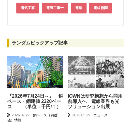
電気工事
電気工事士
電線
電線新聞
ランダムピックアップ記事
『2026年7月24日～』 銅
IOWNは研究構想から商用
ベース・銅建値 2320ベー
前導入へ 電線業界も光
ス （単位：千円/ｔ）
ソリューション出展
2026.07.27
銅ベース（銅建
2026.05.29
ニュース
値）情報