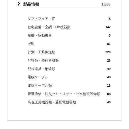
製品情報
1,888
ソフトフェア・IT
8
住宅設備・空調・OA機器類
147
制御・駆動機器
3
照明
81
計測・工具搬送類
226
配管類・装柱器材類
26
配線器具・配線類
49
電線ケーブル
48
電線ケーブル類
16
音響通信・防災セキュリティ・ビル監視設備類
88
高低圧用機器類・受配電機器類
40