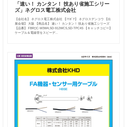
「速い！ カンタン！ 技あり省施工シリー
ズ」ネグロス電工株式会社
【会社名】 ネグロス電工株式会社 【ﾌﾘｶﾞﾅ】 ネグロスデンコウ 【出
展会場】 大阪 【商品名】 速い！ カンタン！ 技あり省施工シリーズ
【品番】 FBR□C-W3W4,SD-912WCS,SD-TPC4S 【キャッチコピー】
ケーブル＆電線管をスピーデ...