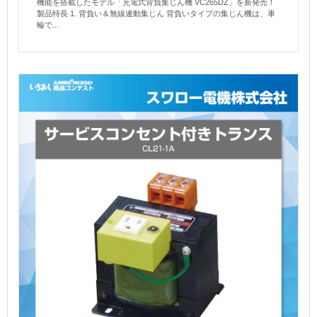
機能を搭載したモデル「充電式背負集じん機 VC265DZ」を新発売！
製品特長 1. 背負い＆無線連動集じん 背負いタイプの集じん機は、車
輪で...