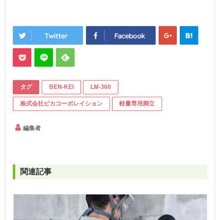
タグ
BEN-KEI
LM-360
株式会社ピカコーポレイション
軽量専用脚立
編集者
関連記事