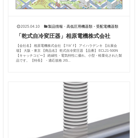
2025.04.10
製品情報
・
高低圧用機器類・受配電機器類
「乾式自冷変圧器」相原電機株式会社
【会社名】 相原電機株式会社 【ﾌﾘｶﾞﾅ】 アイハラデンキ 【出展会
場】 大阪・東京 【商品名】 乾式自冷変圧器 【品番】 ECL21-500N
【キャッチコピー】 絶縁性・電気特性に優れ、小型・軽量化された製
品です。 【特長】 ・適応規格 JIS...