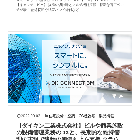
【キャッチコピー】 抜群の切れ味とマルチ機能搭載。斬新な電工ペン
チ登場！ 配線切断や結束バンド締付など...
2022.09.02
住宅設備・空調・OA機器類
・
製品情報
【ダイキン工業株式会社】ビルや商業施設
の設備管理業務のDXと、長期的な維持管
理の実現で建物の価値向上を支援 クラウ