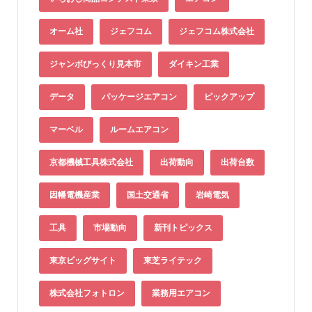
オーム社
ジェフコム
ジェフコム株式会社
ジャンボびっくり見本市
ダイキン工業
データ
パッケージエアコン
ピックアップ
マーベル
ルームエアコン
京都機械工具株式会社
出荷動向
出荷台数
因幡電機産業
国土交通省
岩崎電気
工具
市場動向
新刊トピックス
東京ビッグサイト
東芝ライテック
株式会社フォトロン
業務用エアコン