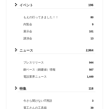
イベント
196
もえの行ってきました！！
80
内覧会
9
展示会
101
講演会
13
ニュース
2,964
プレスリリース
944
銅ベース（銅建値）情報
567
電設業界ニュース
1,449
特集
118
今さら聞けないIT用語
3
電工さんの工具箱
39