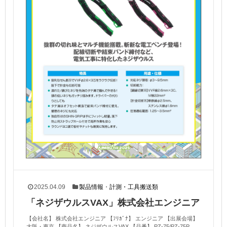
2025.04.09
製品情報
・
計測・工具搬送類
「ネジザウルスVAX」株式会社エンジニア
【会社名】 株式会社エンジニア 【ﾌﾘｶﾞﾅ】 エンジニア 【出展会場】
大阪・東京 【商品名】 ネジザウルスVAX 【品番】 PZ-75/PZ-75P