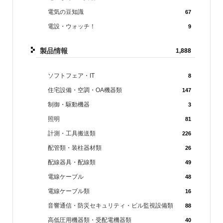
電気の豆知識
67
電設・ウォッチ！
9
製品情報
1,888
ソフトフェア・IT
8
住宅設備・空調・OA機器類
147
制御・駆動機器
3
照明
81
計測・工具搬送類
226
配管類・装柱器材類
26
配線器具・配線類
49
電線ケーブル
48
電線ケーブル類
16
音響通信・防災セキュリティ・ビル監視設備類
88
高低圧用機器類・受配電機器類
40