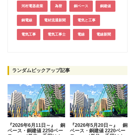
河村電器産業
為替
銅ベース
銅建値
銅電線
電材流通新聞
電気と工事
電気工事
電気工事士
電線
電線新聞
ランダムピックアップ記事
『2026年6月11日～』 銅
『2026年5月20日～』 銅
ベース・銅建値 2250ベー
ベース・銅建値 2220ベー