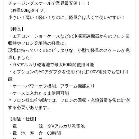
チャージングスケールで業界最安値！！！
（秤量50kgタイプ）
小さい！薄い！軽い！なのに、軽量台は広くて使いやすい！
【特長】
・エアコン・ショーケースなどの冷凍空調機器からのフロン回
収時やフロン充填時の軽量に。
現場に持っていくのにピッタリな、小型で軽量のスケールが完
成しました！
・９Vアルカリ乾電池で最大60時間使用可能
・オプションのACアダプタを使用すれば100V電源でも使用可
能
・オートパワーオフ機能、アラーム機能あり
・ケースに入れたまま使用可能
＊フロン排出抑制法では、フロンの回収・充填質量を常に計測
する必要があります。
【用途・仕様】
・電 源：９Vアルカリ乾電池
・電 池 寿 命：60時間