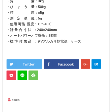
・質 量：3kg
・ひ ょ う 量：50kg
・精 度：±5g
・測 定 単 位：5g
・使用 可能 温度：０〜40℃
・計 量 台 寸 法 ：240×240mm
・オートパワーオフ稼働：3時間
・標 準 付 属 品 ：９Vアルカリ乾電池、ケース
aluco