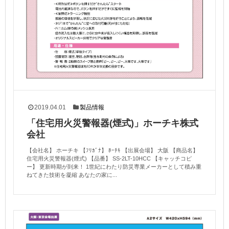
2019.04.01
製品情報
「住宅用火災警報器(煙式)」ホーチキ株式
会社
【会社名】 ホーチキ 【ﾌﾘｶﾞﾅ】 ﾎｰﾁｷ 【出展会場】 大阪 【商品名】
住宅用火災警報器(煙式) 【品番】 SS-2LT-10HCC 【キャッチコピ
ー】 更新時期が到来！ 1世紀にわたり防災専業メーカーとして積み重
ねてきた技術を凝縮 あなたの家に...