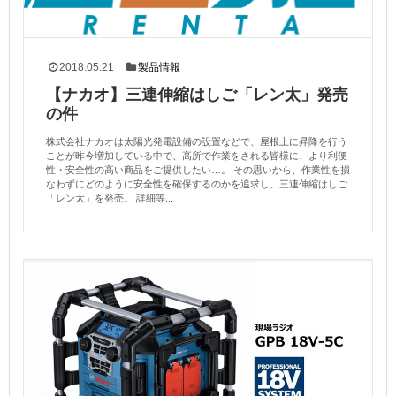
2018.05.21
製品情報
【ナカオ】三連伸縮はしご「レン太」発売
の件
株式会社ナカオは太陽光発電設備の設置などで、屋根上に昇降を行う
ことが昨今増加している中で、高所で作業をされる皆様に、より利便
性・安全性の高い商品をご提供したい…。 その思いから、作業性を損
なわずにどのように安全性を確保するのかを追求し、三連伸縮はしご
「レン太」を発売。 詳細等...