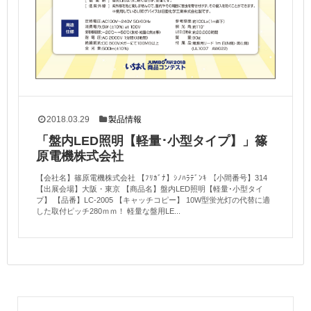
2018.03.29
製品情報
「盤内LED照明【軽量･小型タイプ】」篠
原電機株式会社
【会社名】篠原電機株式会社 【ﾌﾘｶﾞﾅ】ｼﾉﾊﾗﾃﾞﾝｷ 【小間番号】314
【出展会場】大阪・東京 【商品名】盤内LED照明【軽量･小型タイ
プ】 【品番】LC-2005 【キャッチコピー】 10W型蛍光灯の代替に適
した取付ピッチ280ｍｍ！ 軽量な盤用LE...