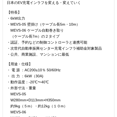
日本のEV充電インラフを変える・変えていく
【特長】
・6kW出力
・MEVS-05 壁掛け（ケーブル長5m・10m）
MEVS-06 ケーブル自動巻き取り
（ケーブル長7m）の２タイプ
・認証、予約などの制御コントローラと連携可能
・次世代自動車振興センター充電インフラ補助金対象製品
・公共、商業施設、マンションに最低
【用途・仕様】
・ 電 源 ：AC200±10％ 50/60Hz
・ 出 力 ：6kW（30A)
・動作温度：-20℃〜40℃
・外形寸法・重量
MEVS-05
W280mm×D113mm×H350mm
約9kg（５m）・約12kg（１０m）
MEVS-06