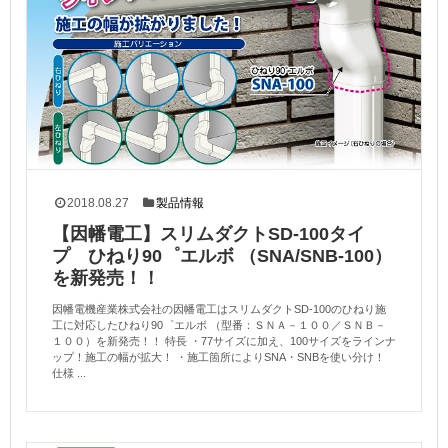
2018.08.27
製品情報
【因幡電工】スリムダクトSD-100タイ
プ ひねり90゜エルボ （SNA/SNB-100）
を新発売！！
因幡電機産業株式会社の因幡電工はスリムダクトSD-100のひねり施
工に対応したひねり90゜エルボ （型番：ＳＮＡ－１００／ＳＮＢ－
１００）を新発売！！ 特長 ・77サイズに加え、100サイズをラインナ
ップ！施工の幅が拡大！ ・施工箇所によりSNA・SNBを使い分け！
仕様 ...