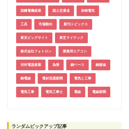
因幡電機産業
国土交通省
岩崎電気
工具
市場動向
新刊トピックス
東京ビッグサイト
東芝ライテック
株式会社フォトロン
業務用エアコン
河村電器産業
為替
銅ベース
銅建値
銅電線
電材流通新聞
電気と工事
電気工事
電気工事士
電線
電線新聞
ランダムピックアップ記事