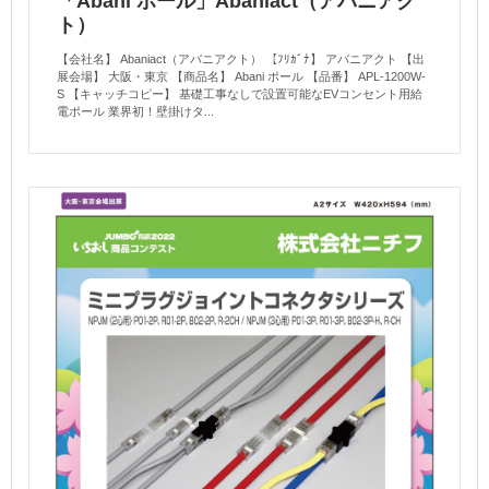
「Abani ポール」Abaniact（アバニアク
ト）
【会社名】 Abaniact（アバニアクト） 【ﾌﾘｶﾞﾅ】 アバニアクト 【出
展会場】 大阪・東京 【商品名】 Abani ポール 【品番】 APL-1200W-
S 【キャッチコピー】 基礎工事なしで設置可能なEVコンセント用給
電ポール 業界初！壁掛けタ...