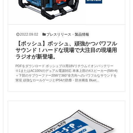
2022.09.02
プレスリリース
・
製品情報
【ボッシュ】ボッシュ、頑強かつパワフル
サウンド！ハードな現場で大注目の現場用
ラジオが新登場。
PDFをダウンロード ボッシュプロ用18Vリチウムイオンバッテリー
※1またはAC100Vのデュアル電源対応 本体上部の4スピーカー(5W×4)
＋下部のサブウーファー20Wで360°全方向へのパワフルなサウンドを
実現 頑強なロールゲージとIP54の防塵・防水構造 Bluet...