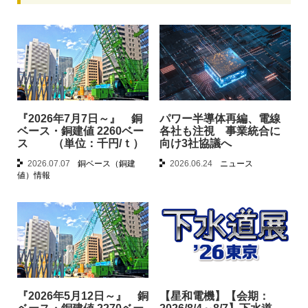
『2026年7月7日～』 銅
パワー半導体再編、電線
ベース・銅建値 2260ベー
各社も注視 事業統合に
ス （単位：千円/ｔ）
向け3社協議へ
2026.07.07
銅ベース（銅建
2026.06.24
ニュース
値）情報
『2026年5月12日～』 銅
【星和電機】【会期：