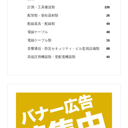
計測・工具搬送類
226
配管類・装柱器材類
26
配線器具・配線類
49
電線ケーブル
48
電線ケーブル類
16
音響通信・防災セキュリティ・ビル監視設備類
88
高低圧用機器類・受配電機器類
40