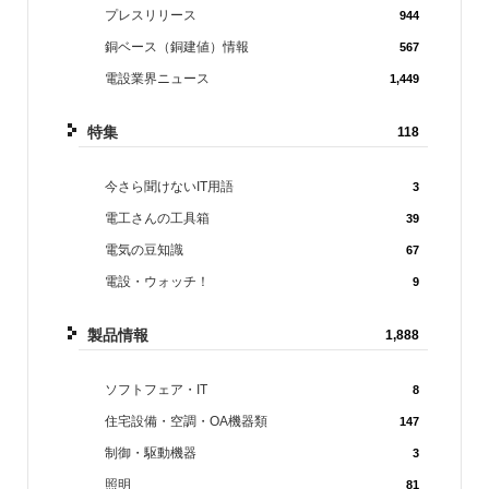
プレスリリース
944
銅ベース（銅建値）情報
567
電設業界ニュース
1,449
特集
118
今さら聞けないIT用語
3
電工さんの工具箱
39
電気の豆知識
67
電設・ウォッチ！
9
製品情報
1,888
ソフトフェア・IT
8
住宅設備・空調・OA機器類
147
制御・駆動機器
3
照明
81