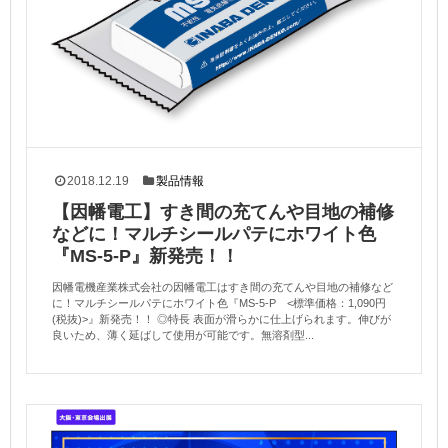
2018.12.19
製品情報
【因幡電工】すき間の充てんや目地の補修
などに！マルチシールパテにホワイト色
『MS-5-P』新発売！！
因幡電機産業株式会社の因幡電工はすき間の充てんや目地の補修など
に！マルチシールパテにホワイト色『MS-5-P <標準価格：1,090円
(税抜)>』新発売！！ ◎特長 表面が滑らかに仕上げられます。伸びが
良いため、薄く延ばして使用が可能です。無溶剤型...