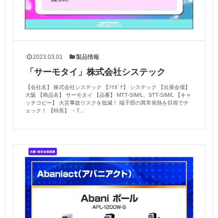
2023.03.01
製品情報
「サーモタイ」株式会社システック
【会社名】 株式会社システック 【ﾌﾘｶﾞﾅ】 システック 【出展会場】
大阪 【商品名】 サーモタイ 【品番】 MTT-S/M/L、STT-S/M/L 【キャ
ッチコピー】 火災事故リスクを低減！ 端子部の異常発熱を目視でチ
ェック！ 【特長】 ・7...