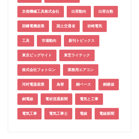
京都機械工具株式会社
出荷動向
出荷台数
因幡電機産業
国土交通省
岩崎電気
工具
市場動向
新刊トピックス
東京ビッグサイト
東芝ライテック
株式会社フォトロン
業務用エアコン
河村電器産業
為替
銅ベース
銅建値
銅電線
電材流通新聞
電気と工事
電気工事
電気工事士
電線
電線新聞