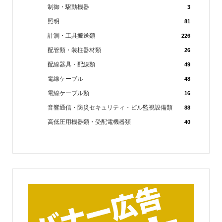
制御・駆動機器
3
照明
81
計測・工具搬送類
226
配管類・装柱器材類
26
配線器具・配線類
49
電線ケーブル
48
電線ケーブル類
16
音響通信・防災セキュリティ・ビル監視設備類
88
高低圧用機器類・受配電機器類
40