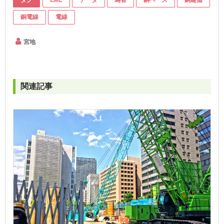
タグ
LME
データ
為替
銅ベース
銅建値
銅電線
電線
宮地
関連記事