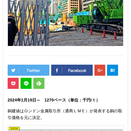
2024年1
月19
日
～ 1270
ベース（単位：千円/ｔ）
銅建値はロンドン金属取引所（通商ＬＭＥ）が発表する銅の取
引価格を元に決定。