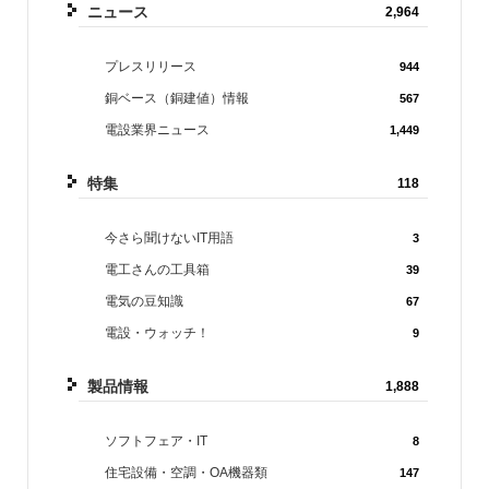
ニュース
2,964
プレスリリース
944
銅ベース（銅建値）情報
567
電設業界ニュース
1,449
特集
118
今さら聞けないIT用語
3
電工さんの工具箱
39
電気の豆知識
67
電設・ウォッチ！
9
製品情報
1,888
ソフトフェア・IT
8
住宅設備・空調・OA機器類
147