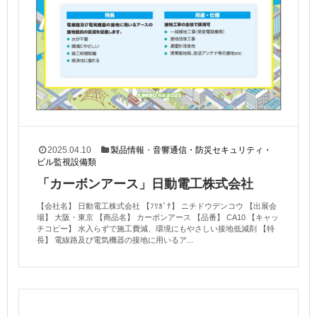
2025.04.10
製品情報
・
音響通信・防災セキュリティ・
ビル監視設備類
「カーボンアース」日動電工株式会社
【会社名】 日動電工株式会社 【ﾌﾘｶﾞﾅ】 ニチドウデンコウ 【出展会
場】 大阪・東京 【商品名】 カーボンアース 【品番】 CA10 【キャッ
チコピー】 水入らずで施工費減、環境にもやさしい接地低減剤 【特
長】 電線路及び電気機器の接地に用いるア...