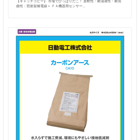
【キャッチコピー】 市場でひっぱりだこ！ 柔軟性・耐油液性・耐屈
曲性：照射架橋電線＝ ＦＡ機器用センサー...