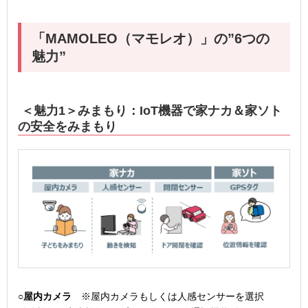
「
MAMOLEO
（マモレオ）」の”
6
つの
魅力”
＜魅力
1
＞みまもり
：IoT機器で家ナカ＆家ソト
の安全をみまもり
○
屋内カメラ
※屋内カメラもしくは人感センサーを選択