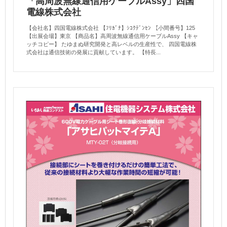
「高周波無線通信用ケーブルAssy」四国
電線株式会社
【会社名】四国電線株式会社 【ﾌﾘｶﾞﾅ】ｼｺｸﾃﾞﾝｾﾝ 【小間番号】125
【出展会場】東京 【商品名】高周波無線通信用ケーブルAssy 【キャ
ッチコピー】 たゆまぬ研究開発と高レベルの生産性で、 四国電線株
式会社は通信技術の発展に貢献しています。 【特長...