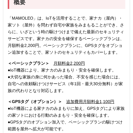
概要
「MAMOLEO」は、IoTを活用することで、家ナカ（屋内）・
家ソト（屋外）を問わず自宅や家族をみまもることができ、さ
らに、いざという時の駆けつけまで備えた最新のセキュリティ
サービスです。家ナカの安全を確保するベーシックプランは、
月額料金2,200円。ベーシックプランに、GPSタグをオプショ
ン追加することで、家ソトのセキュリティもカバーします。
＜ベーシックプラン＞
月額料金
2,200
円
●IoT機器により、家ナカのみまもり・安全を確保します。
●大切な家族の身に何かあった場合、不安を感じた場合には、
自宅への依頼駆けつけサービス（年1回・最大30分無料）が家
族の代わりとなり対応します。
＜
GPS
タグ（オプション）＞
追加費用月額料金
1,100
円
●IoT機器による家ナカのみまもりに加え、GPSタグにより家族
の家ソトにおける行動のみまもり・安全を確保します。
●GPSタグのオプション加入で、ベーシックプランの駆けつけ
範囲を屋外へ拡大が可能です。