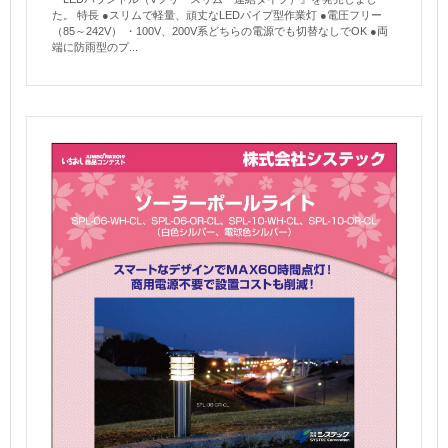
た。 特長 ●スリムで軽量、頑丈なLEDパイプ型作業灯 ●電圧フリー
（85～242V） ・100V、200V系どちらの電源でも切替なしでOK ●両
端に防雨型のプ...