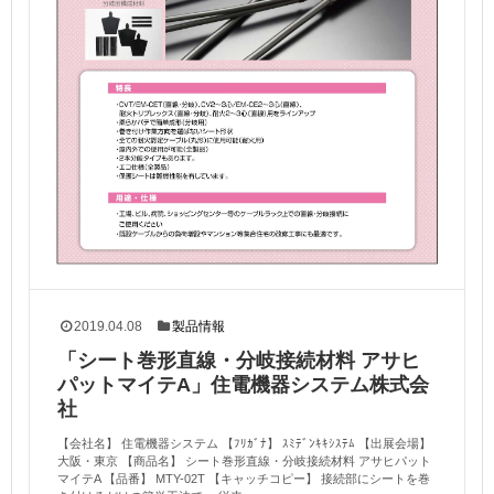
2019.04.08
製品情報
「シート巻形直線・分岐接続材料 アサヒ
パットマイテA」住電機器システム株式会
社
【会社名】 住電機器システム 【ﾌﾘｶﾞﾅ】 ｽﾐﾃﾞﾝｷｷｼｽﾃﾑ 【出展会場】
大阪・東京 【商品名】 シート巻形直線・分岐接続材料 アサヒパット
マイテA 【品番】 MTY-02T 【キャッチコピー】 接続部にシートを巻