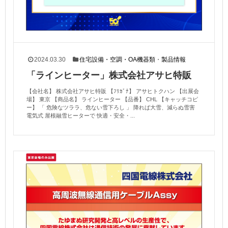
2024.03.30
住宅設備・空調・OA機器類
・
製品情報
「ラインヒーター」株式会社アサヒ特販
【会社名】 株式会社アサヒ特販 【ﾌﾘｶﾞﾅ】 アサヒトクハン 【出展会
場】 東京 【商品名】 ラインヒーター 【品番】 CHL 【キャッチコピ
ー】 「 危険なツララ、危ない雪下ろし 」 降れば大雪、減らぬ雪害
電気式 屋根融雪ヒーターで 快適・安全・...