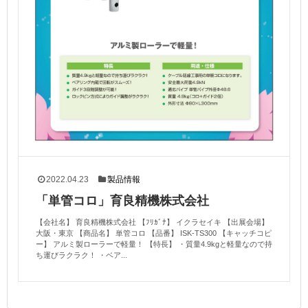
2022.04.23
製品情報
「単管コロ」育良精機株式会社
【会社名】 育良精機株式会社 【ﾌﾘｶﾞﾅ】 イクラセイキ 【出展会場】
大阪・東京 【商品名】 単管コロ 【品番】 ISK-TS300 【キャッチコピ
ー】 アルミ製ローラーで軽量！ 【特長】 ・質量4.9kgと軽量なので持
ち運びラクラク！ ・ベア...