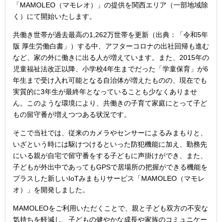
「MAMOLEO（マモレオ）」の提供を関西エリア（一部地域除
く）にて開始いたします。
共働き世帯が過去最高の1,262万世帯を更新（出典：「令和5年
版 厚生労働白書」）する中、アフターコロナの出社回帰も進む
など、家の外に働きに出る人が増えています。また、2015年の
児童福祉法改正以降、小学校4年生までだった「学童保育」が6
年生まで受け入れ可能となる自治体が増えたものの、現在でも
実質的に3年生が最終年となっていることも少なくありませ
ん。このような環境により、共働きの子育て家庭にとって子ど
もの留守番が増えつつある状況です。
そこで当社では、従来のカメラやセンサーによるみまもりと、
いざという時には駆けつけるといった防犯機能に加え、勤務先
にいる親が自宅で留守番をする子どもに声掛けができ、また、
子どもが外出中であってもGPSで居場所の把握ができる機能を
プラスした新しいIoTみまもりサービス「MAMOLEO（マモレ
オ）」を開発しました。
MAMOLEOをご利用いただくことで、親と子ども双方の不安な
気持ちを軽減し、子どもの健やかな成長や家族のコミュニケー