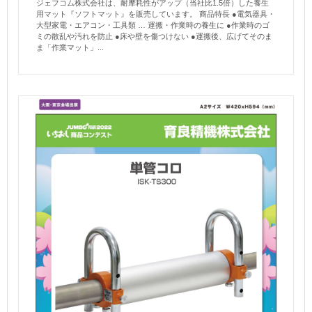
ジェフコム株式会社は、耐摩耗性がアップ（当社比1.5倍）した養生
用マット『ソフトマット』を販売しています。 商品特長 ●電気器具・
大型家電・エアコン・工具類 … 運搬・作業時の養生に ●作業時のゴ
ミの散乱や汚れを防止 ●床や壁を傷つけない ●運搬後、広げてそのま
ま「作業マット」...