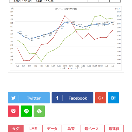
タグ
LME
データ
為替
銅ベース
銅建値