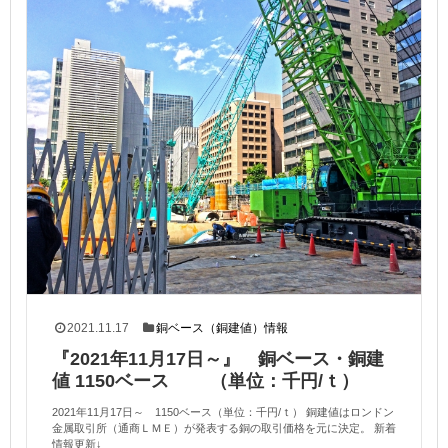
2021.11.17
銅ベース（銅建値）情報
『2021年11月17日～』 銅ベース・銅建
値 1150ベース （単位：千円/ｔ）
2021年11月17日～ 1150ベース（単位：千円/ｔ） 銅建値はロンドン
金属取引所（通商ＬＭＥ）が発表する銅の取引価格を元に決定。 新着
情報更新↓