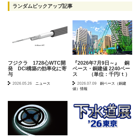
ランダムピックアップ記事
フジクラ 1728心WTC開
『2026年7月9日～』 銅
発 DCI構築の効率化に寄
ベース・銅建値 2240ベー
与
ス （単位：千円/ｔ）
2026.05.26
ニュース
2026.07.09
銅ベース（銅建
値）情報