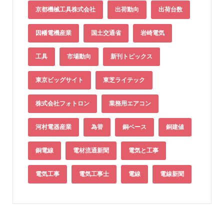
京都機械工具株式会社
出荷動向
出荷台数
因幡電機産業
国土交通省
岩崎電気
工具
市場動向
新刊トピックス
東京ビッグサイト
東芝ライテック
株式会社フォトロン
業務用エアコン
河村電器産業
為替
銅ベース
銅建値
銅電線
電材流通新聞
電気と工事
電気工事
電気工事士
電線
電線新聞