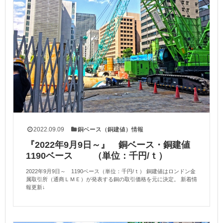
2022.09.09
銅ベース（銅建値）情報
『2022年9月9日～』 銅ベース・銅建値
1190ベース （単位：千円/ｔ）
2022年9月9日～ 1190ベース（単位：千円/ｔ） 銅建値はロンドン金
属取引所（通商ＬＭＥ）が発表する銅の取引価格を元に決定。 新着情
報更新↓