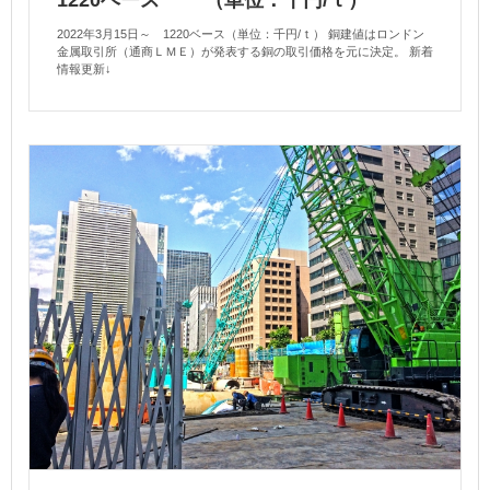
1220ベース （単位：千円/ｔ）
2022年3月15日～ 1220ベース（単位：千円/ｔ） 銅建値はロンドン
金属取引所（通商ＬＭＥ）が発表する銅の取引価格を元に決定。 新着
情報更新↓