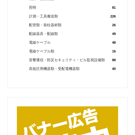
照明
81
計測・工具搬送類
226
配管類・装柱器材類
26
配線器具・配線類
49
電線ケーブル
48
電線ケーブル類
16
音響通信・防災セキュリティ・ビル監視設備類
88
高低圧用機器類・受配電機器類
40