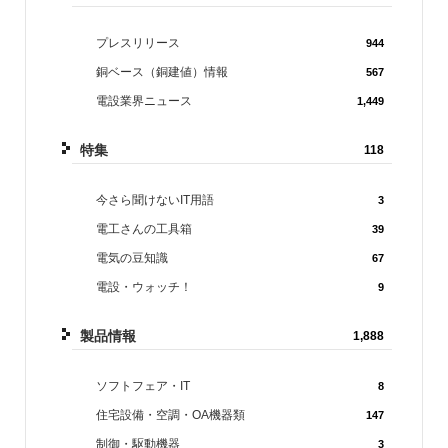
プレスリリース
944
銅ベース（銅建値）情報
567
電設業界ニュース
1,449
特集
118
今さら聞けないIT用語
3
電工さんの工具箱
39
電気の豆知識
67
電設・ウォッチ！
9
製品情報
1,888
ソフトフェア・IT
8
住宅設備・空調・OA機器類
147
制御・駆動機器
3