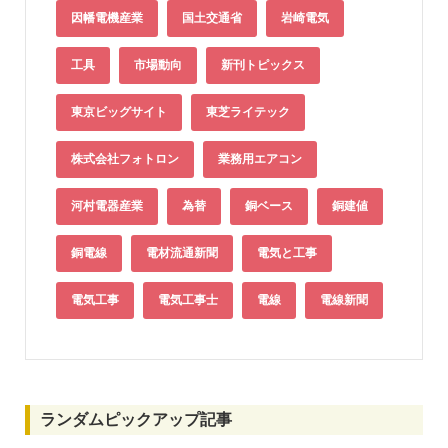
因幡電機産業
国土交通省
岩崎電気
工具
市場動向
新刊トピックス
東京ビッグサイト
東芝ライテック
株式会社フォトロン
業務用エアコン
河村電器産業
為替
銅ベース
銅建値
銅電線
電材流通新聞
電気と工事
電気工事
電気工事士
電線
電線新聞
ランダムピックアップ記事