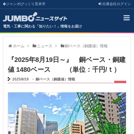
ジャンボびっくり見本市
出展会社
ログイン
電気・工事に関わる「知りたい！」情報をお届け
ホーム
ニュース
銅ベース（銅建値）情報
『2025年8月19日～』 銅ベース・銅建
値 1480ベース （単位：千円/ｔ）
2025/8/19
・
銅ベース（銅建値）情報