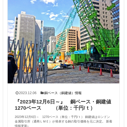
2023.12.06
銅ベース（銅建値）情報
『2023年12月6日～』 銅ベース・銅建値
1270ベース （単位：千円/ｔ）
2023年12月6日～ 1270ベース（単位：千円/ｔ） 銅建値はロンドン
金属取引所（通商ＬＭＥ）が発表する銅の取引価格を元に決定。 新着
情報更新↓