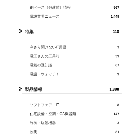
銅ベース（銅建値）情報
567
電設業界ニュース
1,449
特集
118
今さら聞けないIT用語
3
電工さんの工具箱
39
電気の豆知識
67
電設・ウォッチ！
9
製品情報
1,888
ソフトフェア・IT
8
住宅設備・空調・OA機器類
147
制御・駆動機器
3
照明
81