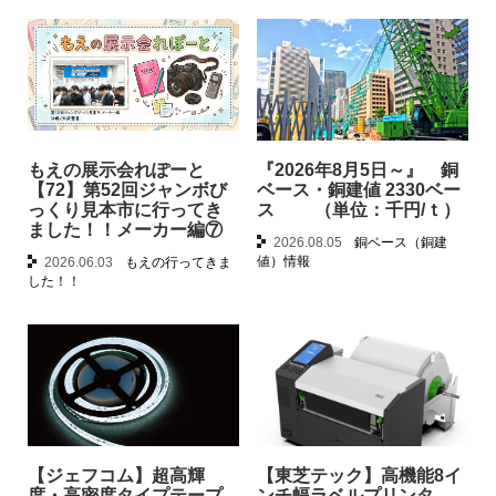
もえの展示会れぽーと
『2026年8月5日～』 銅
【72】第52回ジャンボび
ベース・銅建値 2330ベー
っくり見本市に行ってき
ス （単位：千円/ｔ）
ました！！メーカー編⑦
2026.08.05
銅ベース（銅建
値）情報
2026.06.03
もえの行ってきま
した！！
【ジェフコム】超高輝
【東芝テック】高機能8イ
度・高密度タイプテープ
ンチ幅ラベルプリンタ