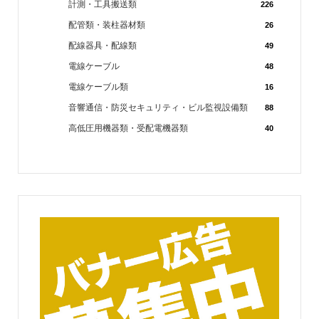
計測・工具搬送類
226
配管類・装柱器材類
26
配線器具・配線類
49
電線ケーブル
48
電線ケーブル類
16
音響通信・防災セキュリティ・ビル監視設備類
88
高低圧用機器類・受配電機器類
40