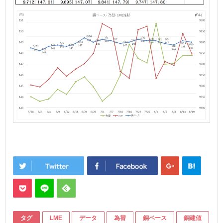
タグ
LME
データ
為替
銅ベース
銅建値