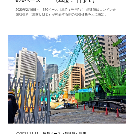
670ベース （単位：千円/ｔ）
2020年2月6日～ 670ベース（単位：千円/ｔ） 銅建値はロンドン金
属取引所（通商ＬＭＥ）が発表する銅の取引価格を元に決定。
2021.11.11
銅ベース（銅建値）情報