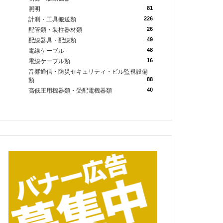
81
照明
226
計測・工具搬送類
26
配管類・装柱器材類
49
配線器具・配線類
48
電線ケーブル
16
電線ケーブル類
音響通信・防災セキュリティ・ビル監視設備
88
類
40
高低圧用機器類・受配電機器類