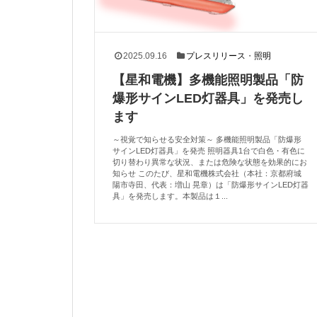
2025.09.16
プレスリリース
・
照明
【星和電機】多機能照明製品「防
爆形サインLED灯器具」を発売し
ます
～視覚で知らせる安全対策～ 多機能照明製品「防爆形
サインLED灯器具」を発売 照明器具1台で白色・有色に
切り替わり異常な状況、または危険な状態を効果的にお
知らせ このたび、星和電機株式会社（本社：京都府城
陽市寺田、代表：増山 晃章）は「防爆形サインLED灯器
具」を発売します。本製品は１...