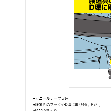
●ビニールテープ専用
●腰道具のフックやD環に取り付けるだけ
●MAX4個まで