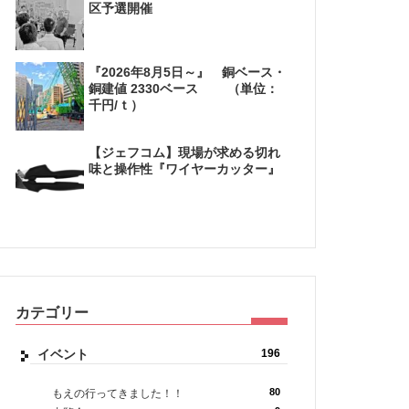
区予選開催
『2026年8月5日～』 銅ベース・
銅建値 2330ベース （単位：
千円/ｔ）
【ジェフコム】現場が求める切れ
味と操作性『ワイヤーカッター』
カテゴリー
イベント
196
80
もえの行ってきました！！