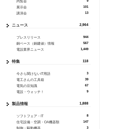
9
内覧会
101
展示会
13
講演会
ニュース
2,964
944
プレスリリース
567
銅ベース（銅建値）情報
1,449
電設業界ニュース
特集
118
3
今さら聞けないIT用語
39
電工さんの工具箱
67
電気の豆知識
9
電設・ウォッチ！
製品情報
1,888
8
ソフトフェア・IT
147
住宅設備・空調・OA機器類
3
制御・駆動機器