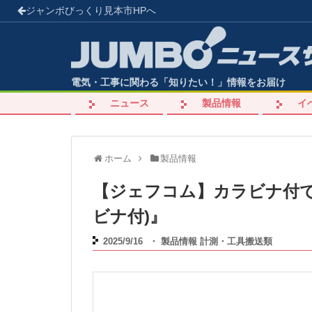
ジャンボびっくり見本市
HPへ
電気・工事に関わる「知りたい！」情報をお届け
ニュース
製品情報
イ
ホーム
製品情報
【ジェフコム】カラビナ付で
ビナ付)』
2025/9/16
・
製品情報
計測・工具搬送類