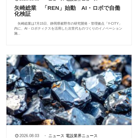
矢崎総業 「REN」始動 AI・ロボで自働
化検証
矢崎総業は7月15日、静岡県裾野市の研究開発・管理拠点「Y-CITY」
内に、AI・ロボティクスを活用した次世代ものづくりのイノベーション
施...
2026.08.03
・
ニュース
電設業界ニュース