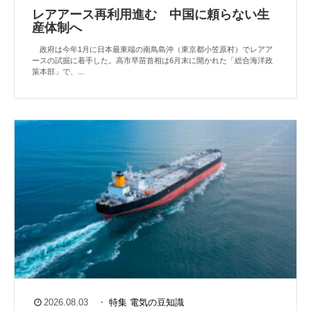
レアアース再利用進む 中国に頼らない生
産体制へ
政府は今年1月に日本最東端の南鳥島沖（東京都小笠原村）でレアア
ースの試掘に着手した。高市早苗首相は6月末に開かれた「総合海洋政
策本部」で、...
2026.08.03
・
特集
電気の豆知識