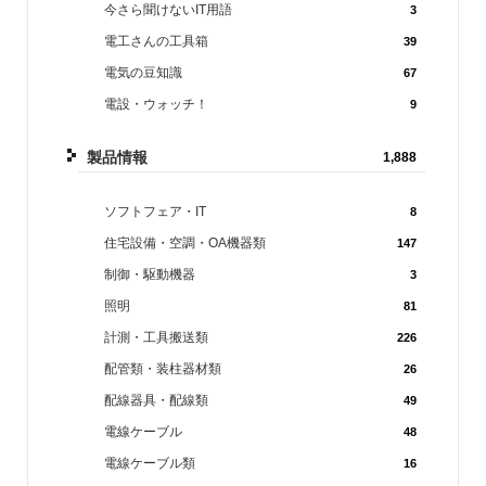
今さら聞けないIT用語
3
電工さんの工具箱
39
電気の豆知識
67
電設・ウォッチ！
9
製品情報
1,888
ソフトフェア・IT
8
住宅設備・空調・OA機器類
147
制御・駆動機器
3
照明
81
計測・工具搬送類
226
配管類・装柱器材類
26
配線器具・配線類
49
電線ケーブル
48
電線ケーブル類
16