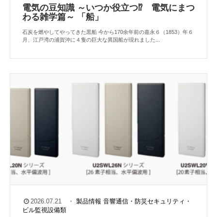
電気の豆知識 ～いつか役立つ⁉︎ 電気にまつ
わる雑学篇～ 「船」
石炭を燃やしてやってきた黒船 今から170余年前の嘉永６（1853）年６
月、江戸湾の浦賀沖に４隻の巨大な異国船が現れました...
2026.07.21
・
製品情報
音響通信・防災セキュリティ・
ビル監視設備類