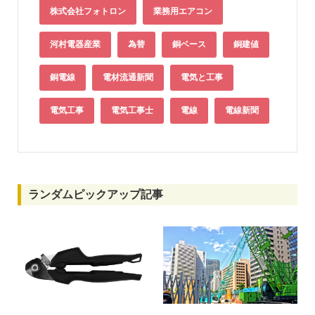
株式会社フォトロン
業務用エアコン
河村電器産業
為替
銅ベース
銅建値
銅電線
電材流通新聞
電気と工事
電気工事
電気工事士
電線
電線新聞
ランダムピックアップ記事