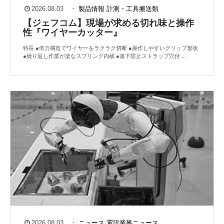
2026.08.03
・
製品情報
計測・工具搬送類
【ジェフコム】現場が求める切れ味と操作
性『ワイヤーカッター』
特長 ●倍力構造でワイヤーをラクラク切断 ●操作しやすいグリップ形状
●繰り返し作業が楽なスプリング内蔵 ●落下防止ストラップ穴付 ...
2026.08.03
・
ニュース
電設業界ニュース