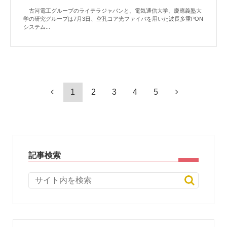
古河電工グループのライテラジャパンと、電気通信大学、慶應義塾大
学の研究グループは7月3日、空孔コア光ファイバを用いた波長多重PON
システム...
1
2
3
4
5
記事検索