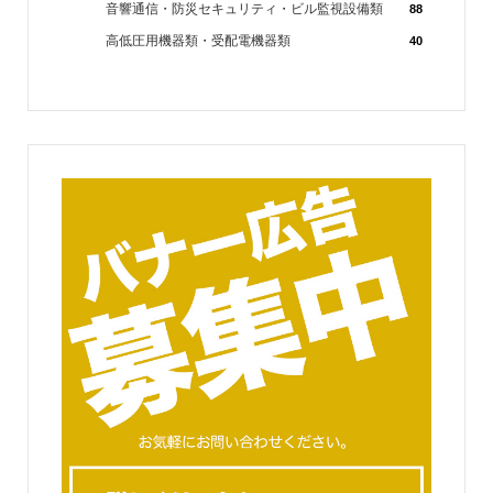
音響通信・防災セキュリティ・ビル監視設備類
88
高低圧用機器類・受配電機器類
40