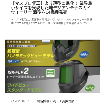
【マスプロ電工】より薄型に進化！ 業界最
小サイズを実現した地デジアンテナスカイ
ウォーリー 新型を14機種発売
マスプロ電工は、壁面取付用 地デジアンテナ スカイウォーリーの新機
種U2SWL20NとU2SWL26Nのシリーズ12機種と垂直偏波用のU2S...
2026.07.21
・
製品情報
計測・工具搬送類