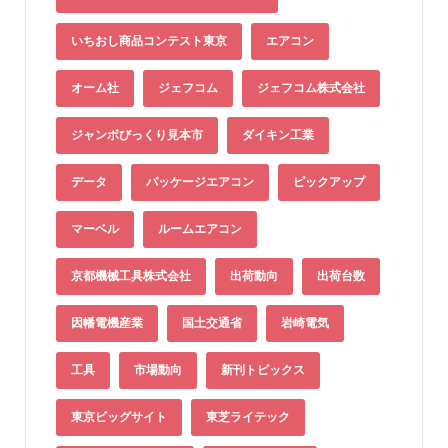
いちおし商品コンテスト東京
エアコン
オーム社
ジェフコム
ジェフコム株式会社
ジャンボびっくり見本市
ダイキン工業
データ
パッケージエアコン
ピックアップ
マーベル
ルームエアコン
京都機械工具株式会社
出荷動向
出荷台数
因幡電機産業
国土交通省
岩崎電気
工具
市場動向
新刊トピックス
東京ビッグサイト
東芝ライテック