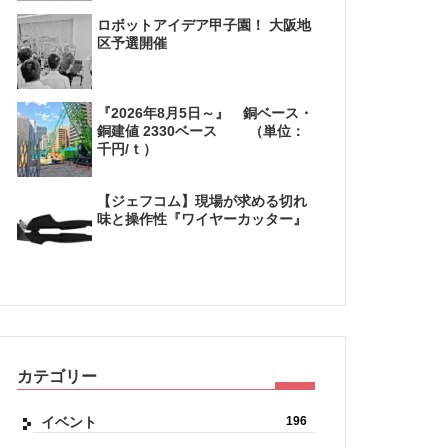
ロボットアイデア甲子園！ 大阪地
区予選開催
『2026年8月5日～』 銅ベース・
銅建値 2330ベース （単位：
千円/ｔ）
【ジェフコム】現場が求める切れ
味と操作性『ワイヤーカッター』
カテゴリー
イベント
196