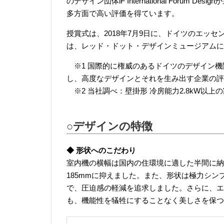
のデザイン団体iF International Forum
多方面で高い評価を得ています。
授賞式は、2018年7月9日に、ドイツのエッ
は、レッド・ドット・デザインミュージアムに
※1 国際的に権威のあるドイツのデザイン機
し、高度なデザインとそれを生み出す企業の評
※2 当社調べ：壁掛形 冷房能力2.8kW以上
○デザインの特徴
◆ 形状へのこだわり
室内機の横幅は国内の住環境に適した半間に納
185mmに抑えました。また、形状は極力シ
で、圧迫感の軽減を追求しました。さらに、エ
も、機能性を犠牲にすることなく美しさを保つ