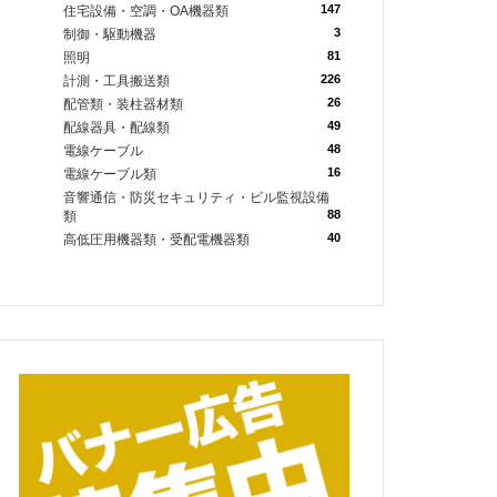
147
住宅設備・空調・OA機器類
3
制御・駆動機器
81
照明
226
計測・工具搬送類
26
配管類・装柱器材類
49
配線器具・配線類
48
電線ケーブル
16
電線ケーブル類
音響通信・防災セキュリティ・ビル監視設備
88
類
40
高低圧用機器類・受配電機器類