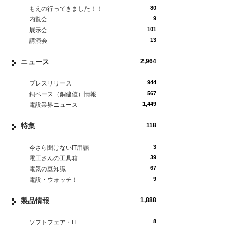
80
もえの行ってきました！！
9
内覧会
101
展示会
13
講演会
ニュース
2,964
944
プレスリリース
567
銅ベース（銅建値）情報
1,449
電設業界ニュース
特集
118
3
今さら聞けないIT用語
39
電工さんの工具箱
67
電気の豆知識
9
電設・ウォッチ！
製品情報
1,888
8
ソフトフェア・IT