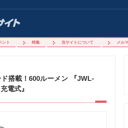
ベント
特集
当サイトについて
メル
搭載！600ルーメン 『JWL-
 充電式』