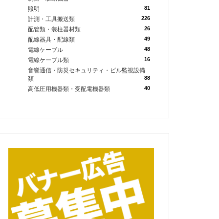
81
照明
226
計測・工具搬送類
26
配管類・装柱器材類
49
配線器具・配線類
48
電線ケーブル
16
電線ケーブル類
音響通信・防災セキュリティ・ビル監視設備
88
類
40
高低圧用機器類・受配電機器類