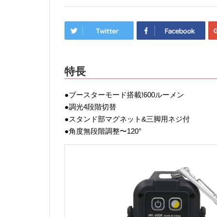
特長
●ブースターモード搭載!600ルーメン
●調光4段階切替
●スタンド部マグネット&三脚用ネジ付
●角度無段階調整〜120°