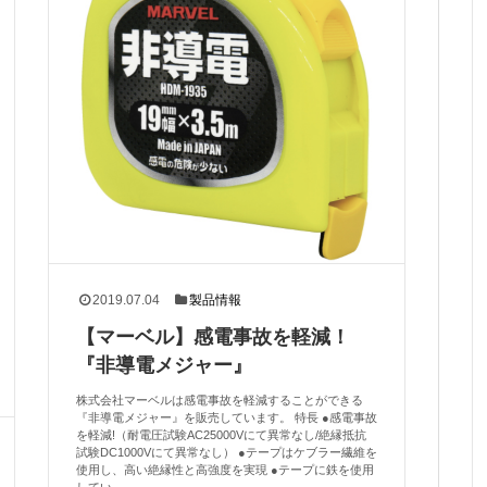
2019.07.04
製品情報
【マーベル】感電事故を軽減！
『非導電メジャー』
株式会社マーベルは感電事故を軽減することができる
『非導電メジャー』を販売しています。 特長 ●感電事故
を軽減!（耐電圧試験AC25000Vにて異常なし/絶縁抵抗
試験DC1000Vにて異常なし） ●テープはケブラー繊維を
使用し、高い絶縁性と高強度を実現 ●テープに鉄を使用