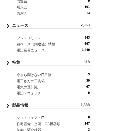
9
内覧会
101
展示会
13
講演会
ニュース
2,963
943
プレスリリース
567
銅ベース（銅建値）情報
1,449
電設業界ニュース
特集
118
3
今さら聞けないIT用語
39
電工さんの工具箱
67
電気の豆知識
9
電設・ウォッチ！
製品情報
1,888
8
ソフトフェア・IT
147
住宅設備・空調・OA機器類
3
制御・駆動機器