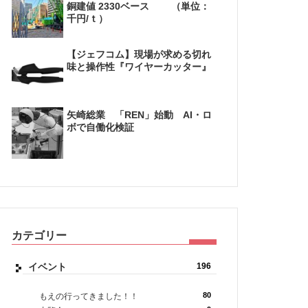
銅建値 2330ベース （単位：
千円/ｔ）
【ジェフコム】現場が求める切れ
味と操作性『ワイヤーカッター』
矢崎総業 「REN」始動 AI・ロ
ボで自働化検証
カテゴリー
イベント
196
80
もえの行ってきました！！