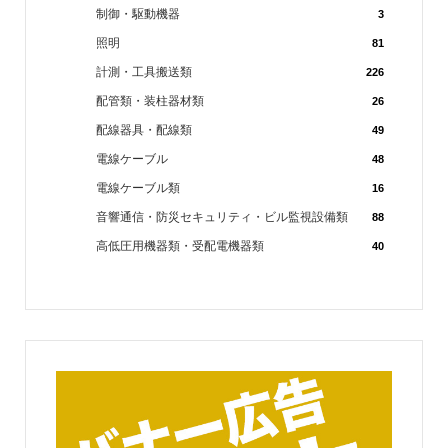
制御・駆動機器
3
照明
81
計測・工具搬送類
226
配管類・装柱器材類
26
配線器具・配線類
49
電線ケーブル
48
電線ケーブル類
16
音響通信・防災セキュリティ・ビル監視設備類
88
高低圧用機器類・受配電機器類
40