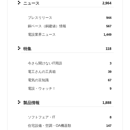
ニュース
2,964
プレスリリース
944
銅ベース（銅建値）情報
567
電設業界ニュース
1,449
特集
118
今さら聞けないIT用語
3
電工さんの工具箱
39
電気の豆知識
67
電設・ウォッチ！
9
製品情報
1,888
ソフトフェア・IT
8
住宅設備・空調・OA機器類
147