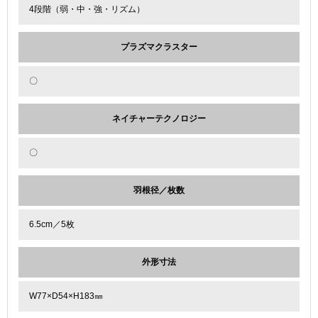
4段階（弱・中・強・リズム）
プラズマクラスター
〇
ネイチャーテクノロジー
〇
羽根径／枚数
6.5cm／5枚
外形寸法
W77×D54×H183㎜