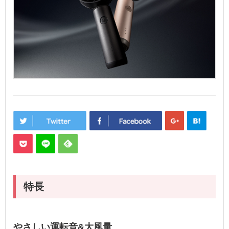
特長
やさしい運転音&大風量