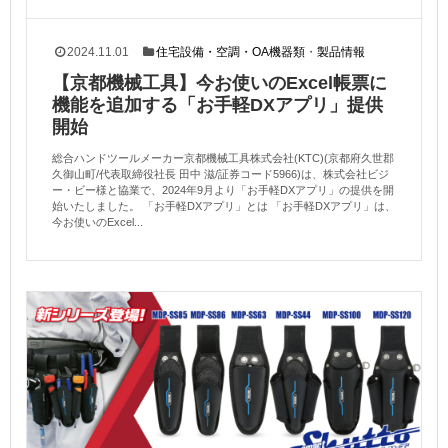
2024.11.01
住宅設備・空調・OA機器類
・
製品情報
【京都機械工具】今お使いのExcel帳票に
機能を追加する「お手軽DXアプリ」提供
開始
総合ハンドツールメーカー京都機械工具株式会社(KTC)(京都府久世郡
久御山町/代表取締役社長 田中 滋/証券コード5966)は、株式会社ビジ
ー・ビー様と協業で、2024年9月より「お手軽DXアプリ」の提供を開
始いたしました。 「お手軽DXアプリ」とは 「お手軽DXアプリ」は、
今お使いのExcel...