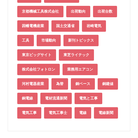
京都機械工具株式会社
出荷動向
出荷台数
因幡電機産業
国土交通省
岩崎電気
工具
市場動向
新刊トピックス
東京ビッグサイト
東芝ライテック
株式会社フォトロン
業務用エアコン
河村電器産業
為替
銅ベース
銅建値
銅電線
電材流通新聞
電気と工事
電気工事
電気工事士
電線
電線新聞