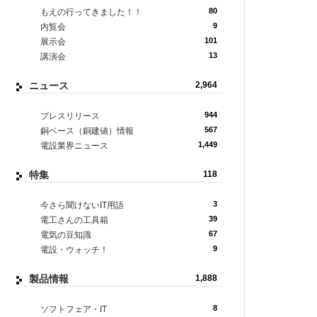
80
もえの行ってきました！！
9
内覧会
101
展示会
13
講演会
ニュース
2,964
944
プレスリリース
567
銅ベース（銅建値）情報
1,449
電設業界ニュース
特集
118
3
今さら聞けないIT用語
39
電工さんの工具箱
67
電気の豆知識
9
電設・ウォッチ！
製品情報
1,888
8
ソフトフェア・IT