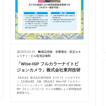
2025.04.10
製品情報
・
音響通信・防災セキ
ュリティ・ビル監視設備類
「Wise-ISP フルカラーナイトビ
ジョンカメラ」株式会社東邦技研
【会社名】 株式会社東邦技研 【ﾌﾘｶﾞﾅ】 トウホウギケ
ン 【出展会場】 大阪 【商品名】 Wise-ISP フルカラー
ナイトビジョンカメラ 【品番】 IPC2314LE-ADF28KM-
WP 【キャッチコピー】 カメラAI機能により夜間極低照
度環境でも...