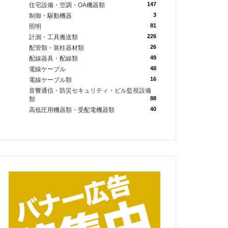
147
住宅設備・空調・OA機器類
3
制御・駆動機器
81
照明
226
計測・工具搬送類
26
配管類・装柱器材類
49
配線器具・配線類
48
電線ケーブル
16
電線ケーブル類
音響通信・防災セキュリティ・ビル監視設備
88
類
40
高低圧用機器類・受配電機器類