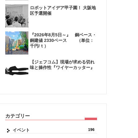
ロボットアイデア甲子園！ 大阪地
区予選開催
『2026年8月5日～』 銅ベース・
銅建値 2330ベース （単位：
千円/ｔ）
【ジェフコム】現場が求める切れ
味と操作性『ワイヤーカッター』
カテゴリー
イベント
196