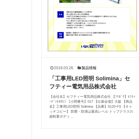
2018.03.26
製品情報
「工事用LED照明 Solimina」セ
フティー電気用品株式会社
【会社名】セフティー電気用品株式会社 【ﾌﾘｶﾞﾅ】ｾﾌﾃｨ
ｰﾃﾞﾝｷﾖｳﾋﾝ 【小間番号】017 【出展会場】大阪 【商品
名】工事用LED照明 Solimina 【品番】S120-FS 【キャ
ッチコピー】 防塵・防滴は最高レベル トップクラスの
超軽量ボディ ...