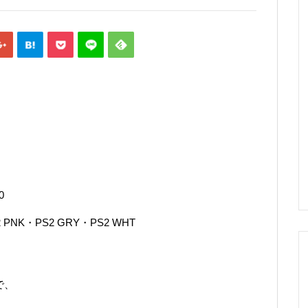
0
 PNK・PS2 GRY・PS2 WHT
で、