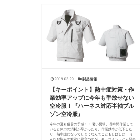
2019.03.29
製品情報
【キーポイント】熱中症対策・作
業効率アップに今年も手放せない
空冷服！『ハーネス対応半袖ブル
ゾン空冷服』
今年の夏も猛暑の予感！！ 暑い夏場、長時間作業して
いると体力の消耗が早かったり、作業効率が低下した
り、熱中症になってしまうなんてこともしばしば… そ
んなお悩みの解決に役立つのが、キーポイントから発売