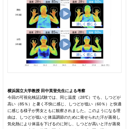
横浜国立大学教授 田中英登先生による考察
今回の可視化検証試験では、同じ温度（28℃）でも、しつどが
高い（85％）と暑く不快に感じ、しつどが低い（60％）と快適
に感じる様子が男女ともに観察されました。このようになる理
由は、しつどが低いと体温調節のために発せられた汗が蒸発し
気化熱により体温を下げるのに対し、しつどが高いと汗が蒸発