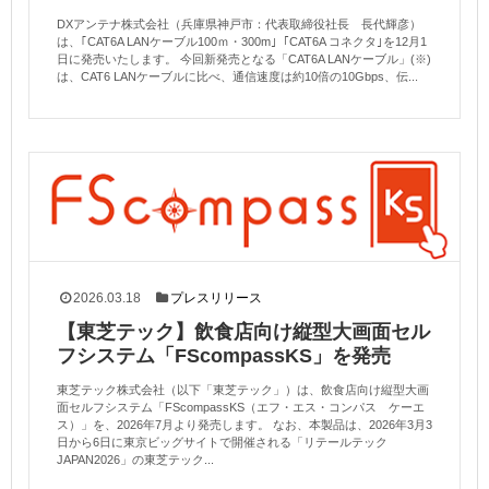
DXアンテナ株式会社（兵庫県神戸市：代表取締役社長 長代輝彦）
は、｢CAT6A LANケーブル100ｍ・300m｣「CAT6A コネクタ｣を12月1
日に発売いたします。 今回新発売となる「CAT6A LANケーブル」(※)
は、CAT6 LANケーブルに比べ、通信速度は約10倍の10Gbps、伝...
2026.03.18
プレスリリース
【東芝テック】飲食店向け縦型大画面セル
フシステム「FScompassKS」を発売
東芝テック株式会社（以下「東芝テック」）は、飲食店向け縦型大画
面セルフシステム「FScompassKS（エフ・エス・コンパス ケーエ
ス）」を、2026年7月より発売します。 なお、本製品は、2026年3月3
日から6日に東京ビッグサイトで開催される「リテールテック
JAPAN2026」の東芝テック...