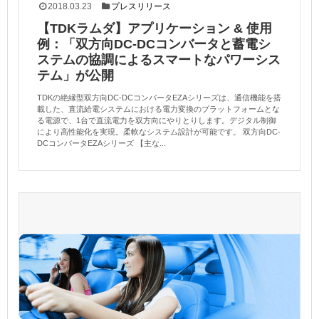
2018.03.23
プレスリリース
【TDKラムダ】アプリケーション & 使用
例：「双方向DC-DCコンバータと蓄電シ
ステムの協調によるスマートなパワーシス
テム」が公開
TDKの絶縁型双方向DC-DCコンバータEZAシリーズは、通信機能を搭
載した、直流給電システムにおける電力変換のプラットフォームとな
る電源で、1台で直流電力を双方向にやりとりします。デジタル制御
により高性能化を実現。柔軟なシステム設計が可能です。 双方向DC-
DCコンバータEZAシリーズ 【主な...