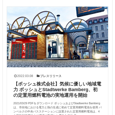
2022.03.08
プレスリリース
【ボッシュ株式会社】気候に優しい地域電
力 ボッシュとStadtwerke Bamberg、初
の定置用燃料電池の実地運用を開始
2021/03/29 PDFをダウンロード ボッシュおよびStadtwerke Bamberg
は、市街地における電力と熱の生成に初めて定置用燃料電池を使用 バ
ンベルクの中央バスステーションに設置された定置用燃料電池は、4