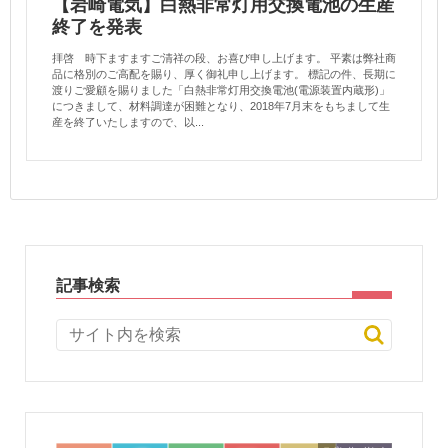
【岩崎電気】白熱非常灯用交換電池の生産
終了を発表
拝啓 時下ますますご清祥の段、お喜び申し上げます。 平素は弊社商
品に格別のご高配を賜り、厚く御礼申し上げます。 標記の件、長期に
渡りご愛顧を賜りました「白熱非常灯用交換電池(電源装置内蔵形)」
につきまして、材料調達が困難となり、2018年7月末をもちまして生
産を終了いたしますので、以...
記事検索