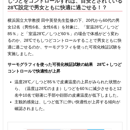
しつどをコントロールすれば、目安とされている
28℃設定で男女ともに快適に過ごせる！？
横浜国立大学教授 田中英登先生監修の下、20代から60代の男
女12名（男性6名、女性6名）を対象に、「室温28℃／しつど
85％」と「室温28℃／しつど60％」の場合で体感がどう変わ
るのか、28℃でもしつどコントロールすることで男女ともに快
適に過ごせるのか、サーモグラフィを使った可視化検証試験を
実施しました。
サーモグラフィを使った可視化検証試験の結果 28℃＋しつど
コントロールで快適性が上昇
温度28℃／しつど85％で皮膚温度の上昇がみられた状態か
ら、（温度は28℃のまま）しつどを60％に減少させると12
名中10名で顕著に手部や顔部の皮膚温度が低下しました。
主観的感覚は、しつど低下に伴い快適性が上昇する傾向が
確認されました。