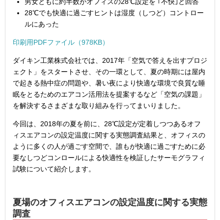
男女ともに約半数がオフィスの28℃設定を ｢不快｣と回答
28℃でも快適に過ごすヒントは湿度（しつど）コントロー
ルにあった
印刷用PDFファイル（978KB）
ダイキン工業株式会社では、2017年「空気で答えを出すプロジ
ェクト」をスタートさせ、その一環として、夏の時期には屋内
で起きる熱中症の問題や、暑い夜により快適な環境で良質な睡
眠をとるためのエアコン活用法を提案するなど「空気の課題」
を解決するさまざまな取り組みを行ってまいりました。
今回は、2018年の夏を前に、28℃設定が定着しつつあるオフ
ィスエアコンの設定温度に関する実態調査結果と、オフィスの
ように多くの人が過ごす空間で、誰もが快適に過ごすために必
要なしつどコンロールによる快適性を検証したサーモグラフィ
試験について紹介します。
夏場のオフィスエアコンの設定温度に関する実態
調査