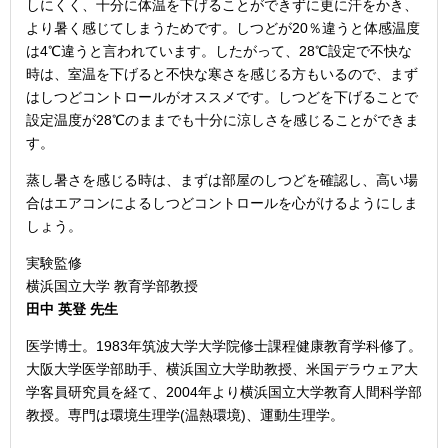
しにくく、十分に体温を下げることができずに更に汗をかき、
より暑く感じてしまうためです。しつどが20％違うと体感温度
は4℃違うと言われています。したがって、28℃設定で不快な
時は、室温を下げると不快な寒さを感じる方もいるので、まず
はしつどコントロールがオススメです。しつどを下げることで
設定温度が28℃のままでも十分に涼しさを感じることができま
す。
蒸し暑さを感じる時は、まずは部屋のしつどを確認し、高い場
合はエアコンによるしつどコントロールを心がけるようにしま
しょう。
実験監修
横浜国立大学 教育学部教授
田中 英登 先生
医学博士。1983年筑波大学大学院修士課程健康教育学科修了。
大阪大学医学部助手、横浜国立大学助教授、米国デラウェア大
学客員研究員を経て、2004年より横浜国立大学教育人間科学部
教授。専門は環境生理学(温熱環境)、運動生理学。