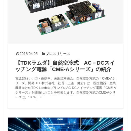
2018.04.05
プレスリリース
【TDKラムダ】自然空冷式 AC－DCスイ
ッチング電源「CME-Aシリーズ」の紹介
電源製品：小型・高効率、医用規格適合、自然空冷方式の「CME-Aシ
リーズ」開発 TDK株式会社（社長：上釜 健宏）は、医療機器・産業
機器向けのTDK-LambdaブランドのAC-DCスイッチング電源「CME-A
シリーズ」を開発したことを発表します。自然空冷方式のCME-Aシリ
ーズは、100W、...