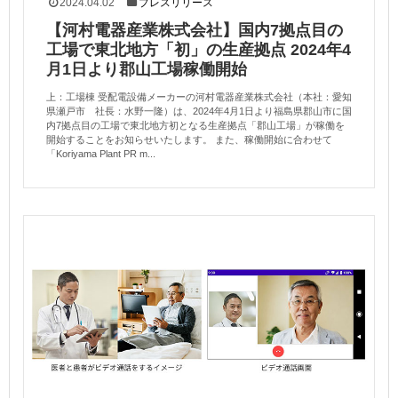
2024.04.02
プレスリリース
【河村電器産業株式会社】国内7拠点目の
工場で東北地方「初」の生産拠点 2024年4
月1日より郡山工場稼働開始
上：工場棟 受配電設備メーカーの河村電器産業株式会社（本社：愛知
県瀬戸市 社長：水野一隆）は、2024年4月1日より福島県郡山市に国
内7拠点目の工場で東北地方初となる生産拠点「郡山工場」が稼働を
開始することをお知らせいたします。 また、稼働開始に合わせて
「Koriyama Plant PR m...