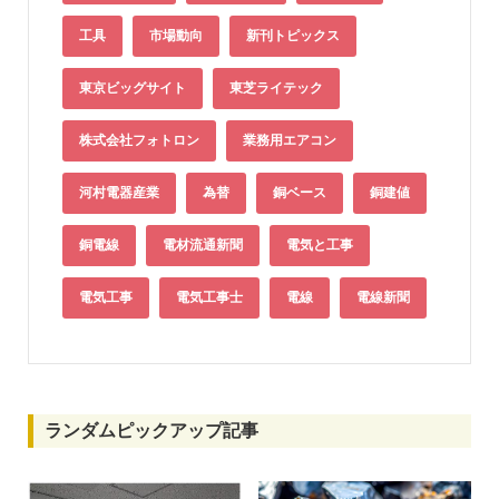
工具
市場動向
新刊トピックス
東京ビッグサイト
東芝ライテック
株式会社フォトロン
業務用エアコン
河村電器産業
為替
銅ベース
銅建値
銅電線
電材流通新聞
電気と工事
電気工事
電気工事士
電線
電線新聞
ランダムピックアップ記事