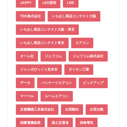
JAPPY
LED照明
LME
TDK株式会社
いちおし商品コンテスト大阪
いちおし商品コンテスト大阪・東京
いちおし商品コンテスト東京
エアコン
オーム社
ジェフコム
ジェフコム株式会社
ジャンボびっくり見本市
ダイキン工業
データ
パッケージエアコン
ピックアップ
マーベル
ルームエアコン
京都機械工具株式会社
出荷動向
出荷台数
因幡電機産業
国土交通省
岩崎電気