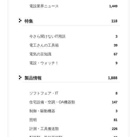
電設業界ニュース
1,449
特集
118
今さら聞けないIT用語
3
電工さんの工具箱
39
電気の豆知識
67
電設・ウォッチ！
9
製品情報
1,888
ソフトフェア・IT
8
住宅設備・空調・OA機器類
147
制御・駆動機器
3
照明
81
計測・工具搬送類
226