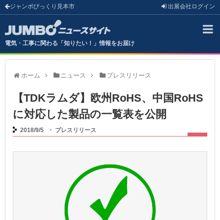
ジャンボびっくり見本市
出展会社
ログイン
電気・工事に関わる「知りたい！」情報をお届け
ホーム
ニュース
プレスリリース
【TDKラムダ】欧州RoHS、中国RoHS
に対応した製品の一覧表を公開
2018/9/5
・
プレスリリース