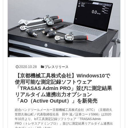
2020.10.28
プレスリリース
【京都機械工具株式会社】Windows10で
使用可能な測定記録ソフトウェア
「TRASAS Admin PRO」並びに測定結果
リアルタイム連携出力オプション
「AO（Active Output）」を新発売
総合ハンドツールメーカー京都機械工具株式会社（KTC）（京都府久
世郡久御山町／代表取締役社長 田中 滋／証券コード5966）は2020
年10月より、IoT工具測定記録ソフトウェア「TRASAS Admin
PRO（トレサスアドミンプロ）」並びに測定結果リアルタイム連携出