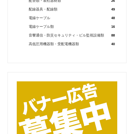
配管類・装柱器材類
26
配線器具・配線類
49
電線ケーブル
48
電線ケーブル類
16
音響通信・防災セキュリティ・ビル監視設備類
88
高低圧用機器類・受配電機器類
40