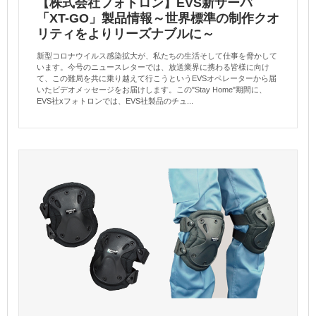
【株式会社フォトロン】EVS新サーバ
「XT-GO」製品情報～世界標準の制作クオ
リティをよりリーズナブルに～
新型コロナウイルス感染拡大が、私たちの生活そして仕事を脅かして
います。今号のニュースレターでは、放送業界に携わる皆様に向け
て、この難局を共に乗り越えて行こうというEVSオペレーターから届
いたビデオメッセージをお届けします。この"Stay Home"期間に、
EVS社xフォトロンでは、EVS社製品のチュ...