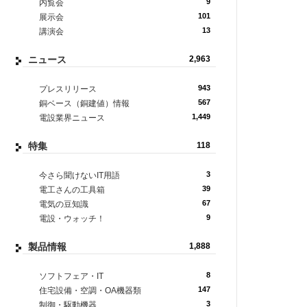
9
内覧会
101
展示会
13
講演会
ニュース
2,963
943
プレスリリース
567
銅ベース（銅建値）情報
1,449
電設業界ニュース
特集
118
3
今さら聞けないIT用語
39
電工さんの工具箱
67
電気の豆知識
9
電設・ウォッチ！
製品情報
1,888
8
ソフトフェア・IT
147
住宅設備・空調・OA機器類
3
制御・駆動機器