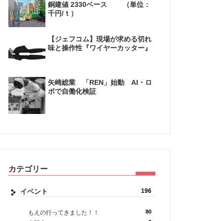
銅建値 2330ベース （単位：
千円/ｔ）
【ジェフコム】現場が求める切れ
味と操作性『ワイヤーカッター』
矢崎総業 「REN」始動 AI・ロ
ボで自働化検証
カテゴリー
イベント
196
80
もえの行ってきました！！