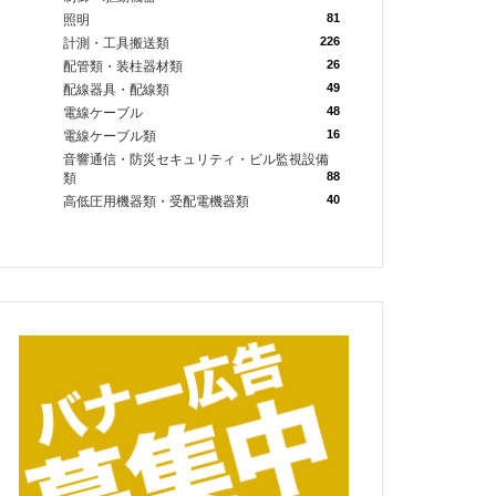
81
照明
226
計測・工具搬送類
26
配管類・装柱器材類
49
配線器具・配線類
48
電線ケーブル
16
電線ケーブル類
音響通信・防災セキュリティ・ビル監視設備
88
類
40
高低圧用機器類・受配電機器類