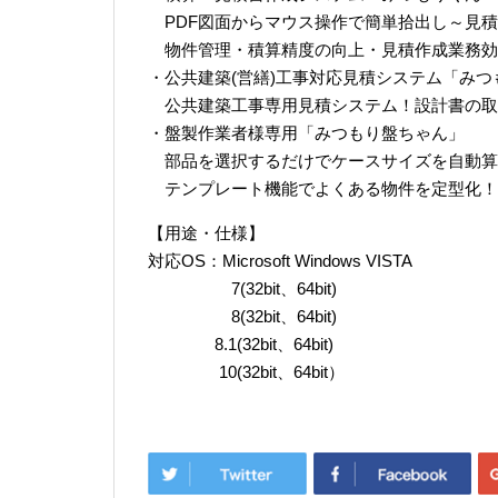
PDF図面からマウス操作で簡単拾出し～見積
物件管理・積算精度の向上・見積作成業務効
・公共建築(営繕)工事対応見積システム「みつも
公共建築工事専用見積システム！設計書の取
・盤製作業者様専用「みつもり盤ちゃん」
部品を選択するだけでケースサイズを自動算
テンプレート機能でよくある物件を定型化！
【用途・仕様】
対応OS：Microsoft Windows VISTA
7(32bit、64bit)
8(32bit、64bit)
8.1(32bit、64bit)
10(32bit、64bit）