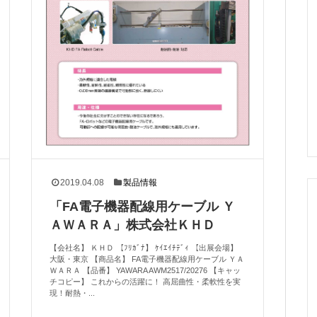
2019.04.08
製品情報
「FA電子機器配線用ケーブル Ｙ
ＡＷＡＲＡ」株式会社ＫＨＤ
【会社名】 ＫＨＤ 【ﾌﾘｶﾞﾅ】 ｹｲｴｲﾁﾃﾞｨ 【出展会場】
大阪・東京 【商品名】 FA電子機器配線用ケーブル ＹＡ
ＷＡＲＡ 【品番】 YAWARA AWM2517/20276 【キャッ
チコピー】 これからの活躍に！ 高屈曲性・柔軟性を実
現！耐熱・...