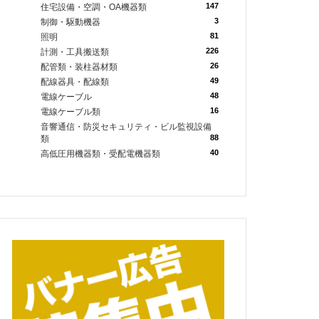
147
住宅設備・空調・OA機器類
3
制御・駆動機器
81
照明
226
計測・工具搬送類
26
配管類・装柱器材類
49
配線器具・配線類
48
電線ケーブル
16
電線ケーブル類
音響通信・防災セキュリティ・ビル監視設備
88
類
40
高低圧用機器類・受配電機器類