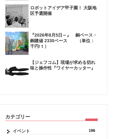
ロボットアイデア甲子園！ 大阪地
区予選開催
『2026年8月5日～』 銅ベース・
銅建値 2330ベース （単位：
千円/ｔ）
【ジェフコム】現場が求める切れ
味と操作性『ワイヤーカッター』
カテゴリー
イベント
196