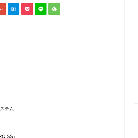
ステム
O SS」