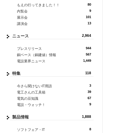
80
もえの行ってきました！！
9
内覧会
101
展示会
13
講演会
ニュース
2,964
944
プレスリリース
567
銅ベース（銅建値）情報
1,449
電設業界ニュース
特集
118
3
今さら聞けないIT用語
39
電工さんの工具箱
67
電気の豆知識
9
電設・ウォッチ！
製品情報
1,888
8
ソフトフェア・IT