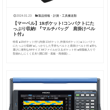
2024.01.23
製品情報
・
計測・工具搬送類
【マーベル】19ポケット!コンパクトにた
っぷり収納! 『マルチバッグ 肩掛けベル
ト付』
特長 ●19ポケット付! (内側:13ポケット,外側:6ポケット) ●コンパクト
にたっぷり収納! ●しっかりした手持ちベルトと肩掛けベルト付 ●持ち
運びに便利なA4サイズ A4ファイルが入るポケット付 ●樹脂板入りで
型崩れしにくく丈夫! (開口部・底板・両側面) ...