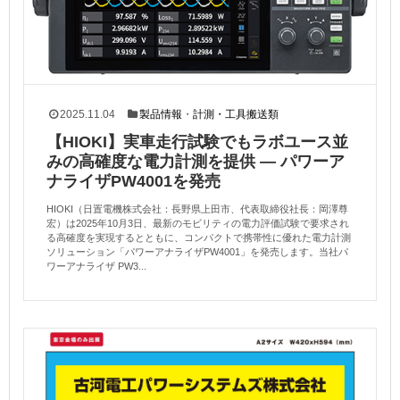
2025.11.04
製品情報
・
計測・工具搬送類
【HIOKI】実車走行試験でもラボユース並
みの高確度な電力計測を提供 — パワーア
ナライザPW4001を発売
HIOKI（日置電機株式会社：長野県上田市、代表取締役社長：岡澤尊
宏）は2025年10月3日、最新のモビリティの電力評価試験で要求され
る高確度を実現するとともに、コンパクトで携帯性に優れた電力計測
ソリューション「パワーアナライザPW4001」を発売します。当社パ
ワーアナライザ PW3...