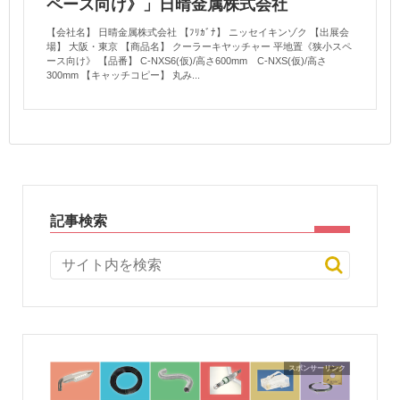
ペース向け》」日晴金属株式会社
【会社名】 日晴金属株式会社 【ﾌﾘｶﾞﾅ】 ニッセイキンゾク 【出展会
場】 大阪・東京 【商品名】 クーラーキヤッチャー 平地置《狭小スペ
ース向け》 【品番】 C-NXS6(仮)/高さ600mm C-NXS(仮)/高さ
300mm 【キャッチコピー】 丸み...
記事検索