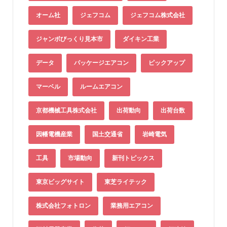
オーム社
ジェフコム
ジェフコム株式会社
ジャンボびっくり見本市
ダイキン工業
データ
パッケージエアコン
ピックアップ
マーベル
ルームエアコン
京都機械工具株式会社
出荷動向
出荷台数
因幡電機産業
国土交通省
岩崎電気
工具
市場動向
新刊トピックス
東京ビッグサイト
東芝ライテック
株式会社フォトロン
業務用エアコン