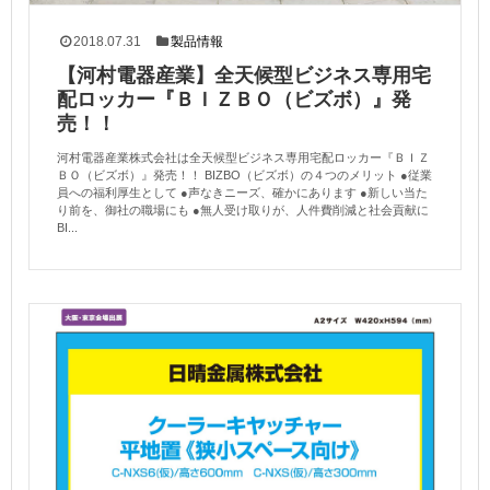
2018.07.31
製品情報
【河村電器産業】全天候型ビジネス専用宅
配ロッカー『ＢＩＺＢＯ（ビズボ）』発
売！！
河村電器産業株式会社は全天候型ビジネス専用宅配ロッカー『ＢＩＺ
ＢＯ（ビズボ）』発売！！ BIZBO（ビズボ）の４つのメリット ●従業
員への福利厚生として ●声なきニーズ、確かにあります ●新しい当た
り前を、御社の職場にも ●無人受け取りが、人件費削減と社会貢献に
BI...