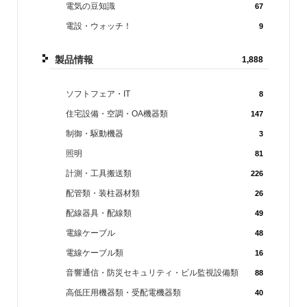
電気の豆知識
67
電設・ウォッチ！
9
製品情報
1,888
ソフトフェア・IT
8
住宅設備・空調・OA機器類
147
制御・駆動機器
3
照明
81
計測・工具搬送類
226
配管類・装柱器材類
26
配線器具・配線類
49
電線ケーブル
48
電線ケーブル類
16
音響通信・防災セキュリティ・ビル監視設備類
88
高低圧用機器類・受配電機器類
40