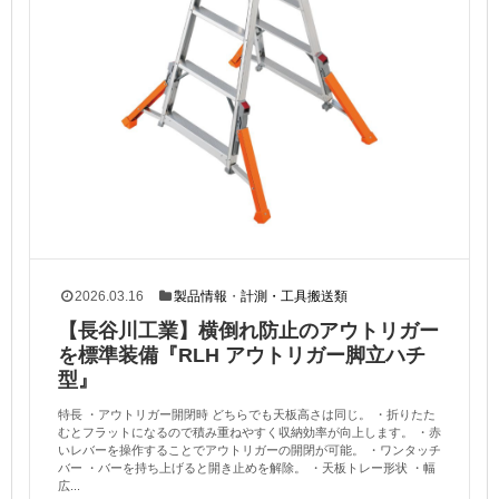
2026.03.16
製品情報
・
計測・工具搬送類
【長谷川工業】横倒れ防止のアウトリガー
を標準装備『RLH アウトリガー脚立ハチ
型』
特長 ・アウトリガー開閉時 どちらでも天板高さは同じ。 ・折りたた
むとフラットになるので積み重ねやすく収納効率が向上します。 ・赤
いレバーを操作することでアウトリガーの開閉が可能。 ・ワンタッチ
バー ・バーを持ち上げると開き止めを解除。 ・天板トレー形状 ・幅
広...