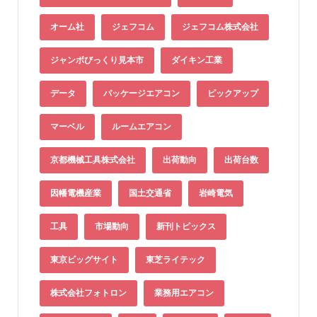
オーム社
ジェフコム
ジェフコム株式会社
ジャンボびっくり見本市
ダイキン工業
データ
パッケージエアコン
ピックアップ
マーベル
ルームエアコン
京都機械工具株式会社
出荷動向
出荷台数
因幡電機産業
国土交通省
岩崎電気
工具
市場動向
新刊トピックス
東京ビッグサイト
東芝ライテック
株式会社フォトロン
業務用エアコン