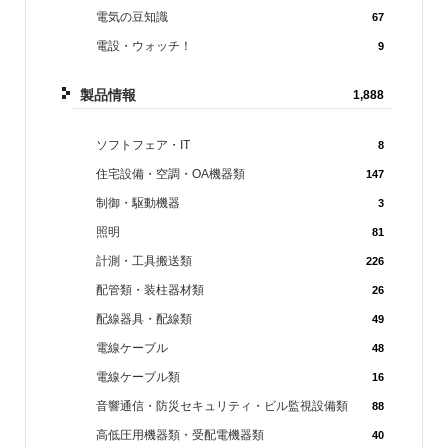
電気の豆知識
67
電設・ウォッチ！
9
製品情報
1,888
ソフトフェア・IT
8
住宅設備・空調・OA機器類
147
制御・駆動機器
3
照明
81
計測・工具搬送類
226
配管類・装柱器材類
26
配線器具・配線類
49
電線ケーブル
48
電線ケーブル類
16
音響通信・防災セキュリティ・ビル監視設備類
88
高低圧用機器類・受配電機器類
40