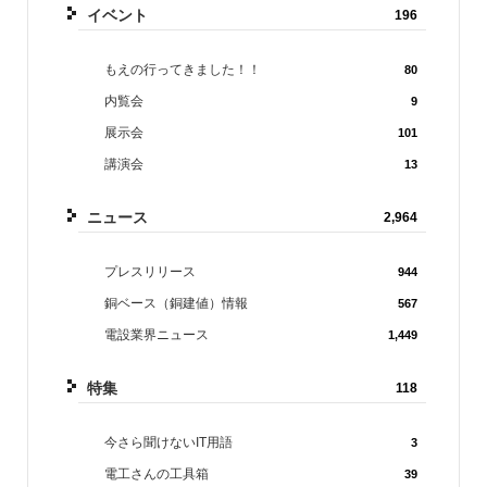
イベント
196
もえの行ってきました！！
80
内覧会
9
展示会
101
講演会
13
ニュース
2,964
プレスリリース
944
銅ベース（銅建値）情報
567
電設業界ニュース
1,449
特集
118
今さら聞けないIT用語
3
電工さんの工具箱
39