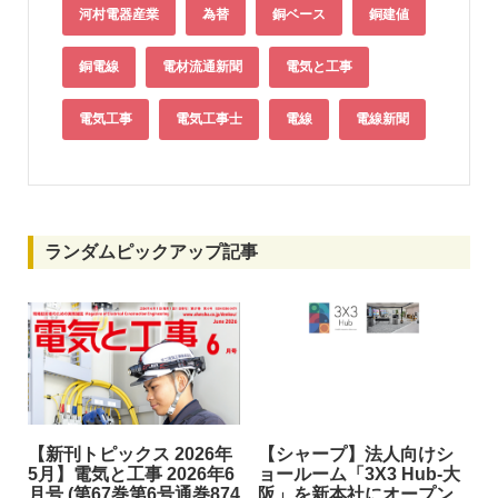
河村電器産業
為替
銅ベース
銅建値
銅電線
電材流通新聞
電気と工事
電気工事
電気工事士
電線
電線新聞
ランダムピックアップ記事
【新刊トピックス 2026年
【シャープ】法人向けシ
5月】電気と工事 2026年6
ョールーム「3X3 Hub-大
月号 (第67巻第6号通巻874
阪」を新本社にオープン