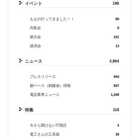
イベント
196
もえの行ってきました！！
80
内覧会
9
展示会
101
講演会
13
ニュース
2,964
プレスリリース
944
銅ベース（銅建値）情報
567
電設業界ニュース
1,449
特集
118
今さら聞けないIT用語
3
電工さんの工具箱
39