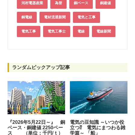
河村電器産業
為替
銅ベース
銅建値
銅電線
電材流通新聞
電気と工事
電気工事
電気工事士
電線
電線新聞
ランダムピックアップ記事
『2026年5月22日～』 銅
電気の豆知識 ～いつか役
ベース・銅建値 2250ベー
立つ⁉︎ 電気にまつわる雑
ス （単位：千円/ｔ）
学篇～ 「船」