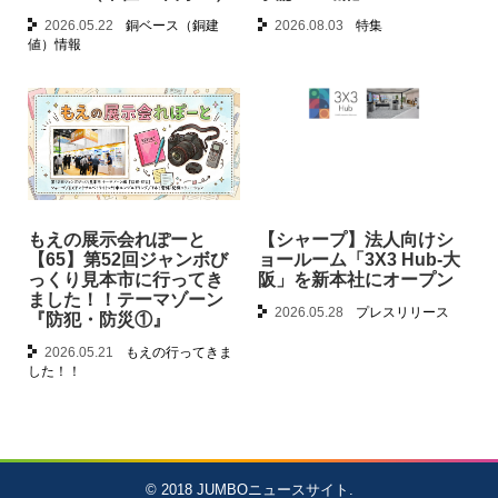
2026.05.22
銅ベース（銅建
2026.08.03
特集
値）情報
もえの展示会れぽーと
【シャープ】法人向けシ
【65】第52回ジャンボび
ョールーム「3X3 Hub-大
っくり見本市に行ってき
阪」を新本社にオープン
ました！！テーマゾーン
2026.05.28
プレスリリース
『防犯・防災①』
2026.05.21
もえの行ってきま
した！！
© 2018
JUMBOニュースサイト
.