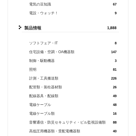
電気の豆知識
67
電設・ウォッチ！
9
製品情報
1,888
ソフトフェア・IT
8
住宅設備・空調・OA機器類
147
制御・駆動機器
3
照明
81
計測・工具搬送類
226
配管類・装柱器材類
26
配線器具・配線類
49
電線ケーブル
48
電線ケーブル類
16
音響通信・防災セキュリティ・ビル監視設備類
88
高低圧用機器類・受配電機器類
40