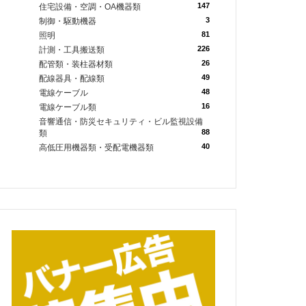
147
住宅設備・空調・OA機器類
3
制御・駆動機器
81
照明
226
計測・工具搬送類
26
配管類・装柱器材類
49
配線器具・配線類
48
電線ケーブル
16
電線ケーブル類
音響通信・防災セキュリティ・ビル監視設備
88
類
40
高低圧用機器類・受配電機器類