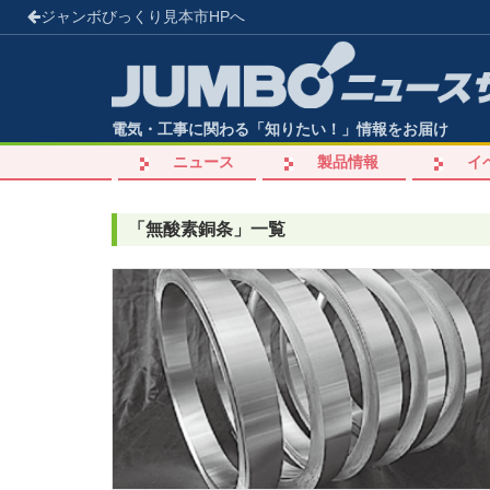
ジャンボびっくり見本市
HPへ
電気・工事に関わる「知りたい！」情報をお届け
ニュース
製品情報
イ
「
無酸素銅条
」
一覧