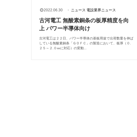
2022.06.30
・
ニュース
電設業界ニュース
古河電工 無酸素銅条の板厚精度を向
上 パワー半導体向け
古河電工は２２日、パワー半導体の基板用途で出荷数量を伸ば
している無酸素銅条「ＧＯＦＣ」の製造において、板厚（０.
２５～２.０㎜に対応）の変動...