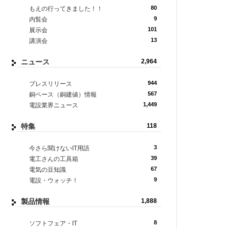
80
もえの行ってきました！！
9
内覧会
101
展示会
13
講演会
ニュース
2,964
944
プレスリリース
567
銅ベース（銅建値）情報
1,449
電設業界ニュース
特集
118
3
今さら聞けないIT用語
39
電工さんの工具箱
67
電気の豆知識
9
電設・ウォッチ！
製品情報
1,888
8
ソフトフェア・IT