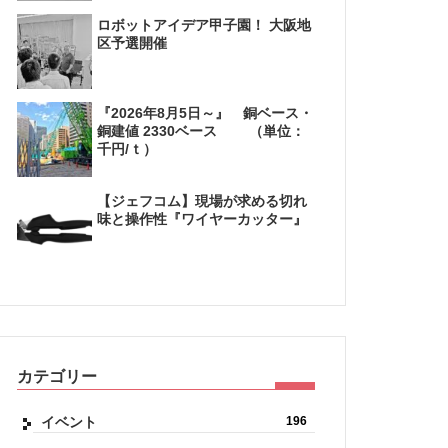
ロボットアイデア甲子園！ 大阪地
区予選開催
『2026年8月5日～』 銅ベース・
銅建値 2330ベース （単位：
千円/ｔ）
【ジェフコム】現場が求める切れ
味と操作性『ワイヤーカッター』
カテゴリー
イベント
196