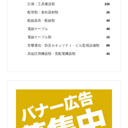
計測・工具搬送類
226
配管類・装柱器材類
26
配線器具・配線類
49
電線ケーブル
48
電線ケーブル類
16
音響通信・防災セキュリティ・ビル監視設備類
88
高低圧用機器類・受配電機器類
40