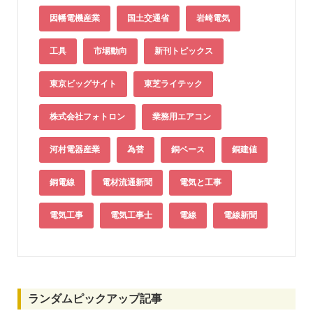
因幡電機産業
国土交通省
岩崎電気
工具
市場動向
新刊トピックス
東京ビッグサイト
東芝ライテック
株式会社フォトロン
業務用エアコン
河村電器産業
為替
銅ベース
銅建値
銅電線
電材流通新聞
電気と工事
電気工事
電気工事士
電線
電線新聞
ランダムピックアップ記事