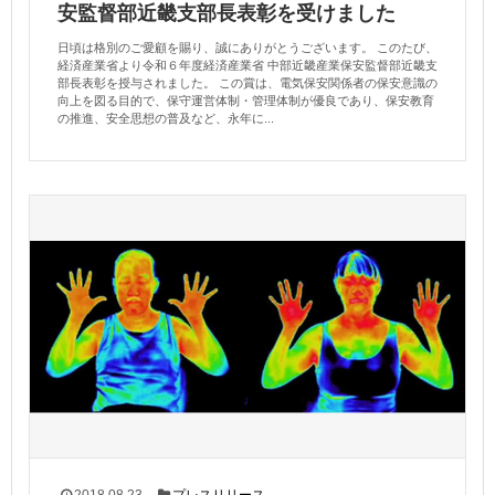
安監督部近畿支部長表彰を受けました
日頃は格別のご愛顧を賜り、誠にありがとうございます。 このたび、
経済産業省より令和６年度経済産業省 中部近畿産業保安監督部近畿支
部長表彰を授与されました。 この賞は、電気保安関係者の保安意識の
向上を図る目的で、保守運営体制・管理体制が優良であり、保安教育
の推進、安全思想の普及など、永年に...
2018.08.23
プレスリリース