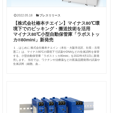
2022.05.18
プレスリリース
【株式会社椿本チエイン】マイナス80℃環
境下でのピッキング・搬送技術を活用
マイナス80℃小型自動保管庫「ラボストッ
カ®80mini」新発売
１．はじめに 株式会社椿本チエイン（本社・大阪市北区、社長：古世
憲二）は、マイナス80℃の環境下で試薬やDNAなどの生体試料を保管
する、小型自動保管庫「ラボストッカ80mini」を2022年4月1日に新発
売します。 当社では、ワクチンや治療薬などの医薬品開発用の試薬や
生体試料（細胞、血...