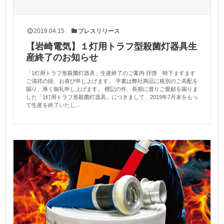
2019.04.15
プレスリリース
【岩崎電気】１灯用トラフ型殺菌灯器具生
産終了のお知らせ
「1灯用トラフ形殺菌灯器具」生産終了のご案内 拝啓 時下ますます
ご清祥の段、お喜び申し上げます。 平素は弊社商品に格別のご高配を
賜り、厚く御礼申し上げます。 標記の件、長期に渡りご愛顧を賜りま
した「1灯用トラフ形殺菌灯器具」につきまして、2019年7月末をもっ
て生産を終了いたし...