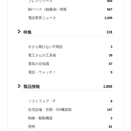
プレスリリース
944
銅ベース（銅建値）情報
567
電設業界ニュース
1,449
特集
118
今さら聞けないIT用語
3
電工さんの工具箱
39
電気の豆知識
67
電設・ウォッチ！
9
製品情報
1,888
ソフトフェア・IT
8
住宅設備・空調・OA機器類
147
制御・駆動機器
3
照明
81