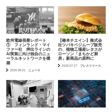
欧州電線視察レポート
【椿本チエイン】株式会
① フィンランド・マイ
社ツバキベジムーブ販売
ファー社 押出ラインの
の、植物工場産レタスが
AI実装に向け独自のニュ
ローソン「まちかど厨
ーラルネットワークを構
房」新商品の原料に
築
2026.07.27
プレスリリース
2026.06.01
ニュース