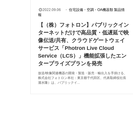
2022.09.06
・
住宅設備・空調・OA機器類
製品情
報
【（株）フォトロン】パブリックイン
ターネットだけで高品質・低遅延で映
像伝送/共有、クラウドゲートウェイ
サービス「Photron Live Cloud
Service（LCS）」機能拡張したエン
タープライズプランを発売
放送/映像関連機器の開発・製造・販売・輸出入を手掛ける、
株式会社フォトロン本社：東京都千代田区、代表取締役社長
瀧水隆）は、パブリックイ...