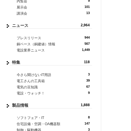
9
内覧会
101
展示会
13
講演会
ニュース
2,964
944
プレスリリース
567
銅ベース（銅建値）情報
1,449
電設業界ニュース
特集
118
3
今さら聞けないIT用語
39
電工さんの工具箱
67
電気の豆知識
9
電設・ウォッチ！
製品情報
1,888
8
ソフトフェア・IT
147
住宅設備・空調・OA機器類
3
制御・駆動機器