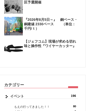
区予選開催
『2026年8月5日～』 銅ベース・
銅建値 2330ベース （単位：
千円/ｔ）
【ジェフコム】現場が求める切れ
味と操作性『ワイヤーカッター』
カテゴリー
イベント
196
80
もえの行ってきました！！