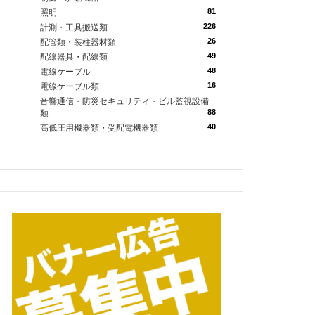
81
照明
226
計測・工具搬送類
26
配管類・装柱器材類
49
配線器具・配線類
48
電線ケーブル
16
電線ケーブル類
音響通信・防災セキュリティ・ビル監視設備
88
類
40
高低圧用機器類・受配電機器類