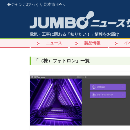
ジャンボびっくり見本市
HPへ
電気・工事に関わる「知りたい！」情報をお届け
ニュース
製品情報
イ
「
（株）フォトロン
」
一覧