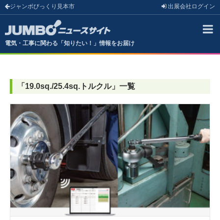
ジャンボびっくり見本市
出展会社
ログイン
電気・工事に関わる「知りたい！」情報をお届け
「
19.0sq./25.4sq.トルクル
」
一覧