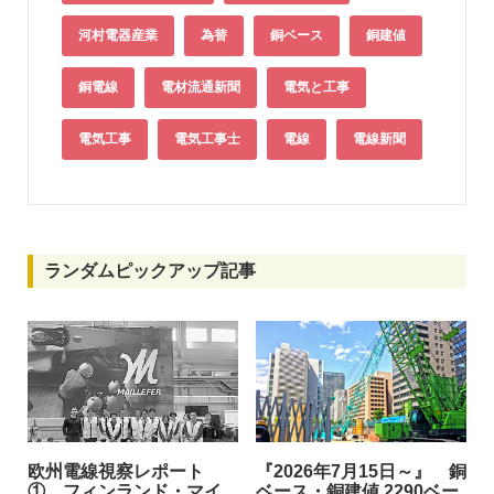
河村電器産業
為替
銅ベース
銅建値
銅電線
電材流通新聞
電気と工事
電気工事
電気工事士
電線
電線新聞
ランダムピックアップ記事
欧州電線視察レポート
『2026年7月15日～』 銅
① フィンランド・マイ
ベース・銅建値 2290ベー