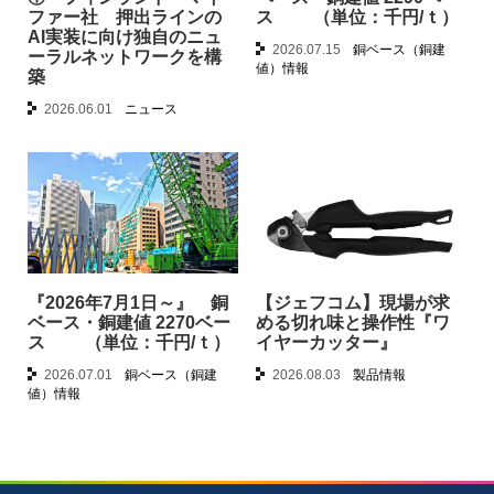
ファー社 押出ラインの
ス （単位：千円/ｔ）
AI実装に向け独自のニュ
2026.07.15
銅ベース（銅建
ーラルネットワークを構
値）情報
築
2026.06.01
ニュース
『2026年7月1日～』 銅
【ジェフコム】現場が求
ベース・銅建値 2270ベー
める切れ味と操作性『ワ
ス （単位：千円/ｔ）
イヤーカッター』
2026.07.01
銅ベース（銅建
2026.08.03
製品情報
値）情報