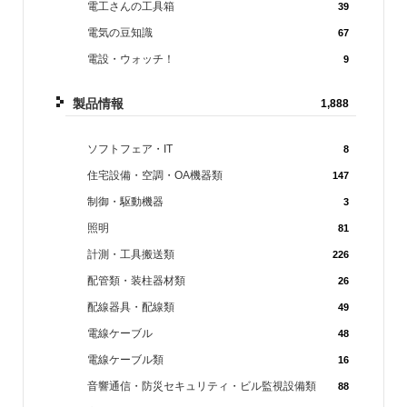
電工さんの工具箱
39
電気の豆知識
67
電設・ウォッチ！
9
製品情報
1,888
ソフトフェア・IT
8
住宅設備・空調・OA機器類
147
制御・駆動機器
3
照明
81
計測・工具搬送類
226
配管類・装柱器材類
26
配線器具・配線類
49
電線ケーブル
48
電線ケーブル類
16
音響通信・防災セキュリティ・ビル監視設備類
88