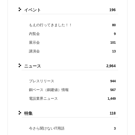
イベント
196
もえの行ってきました！！
80
内覧会
9
展示会
101
講演会
13
ニュース
2,964
プレスリリース
944
銅ベース（銅建値）情報
567
電設業界ニュース
1,449
特集
118
今さら聞けないIT用語
3