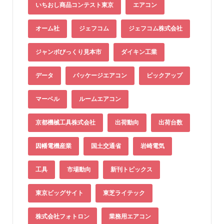
いちおし商品コンテスト東京
エアコン
オーム社
ジェフコム
ジェフコム株式会社
ジャンボびっくり見本市
ダイキン工業
データ
パッケージエアコン
ピックアップ
マーベル
ルームエアコン
京都機械工具株式会社
出荷動向
出荷台数
因幡電機産業
国土交通省
岩崎電気
工具
市場動向
新刊トピックス
東京ビッグサイト
東芝ライテック
株式会社フォトロン
業務用エアコン