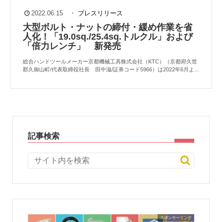
2022.06.15
・
プレスリリース
大型ボルト・ナットの締付・緩め作業を省
人化！「19.0sq./25.4sq.トルクル」および
「倍力レンチ」 新発売
総合ハンドツールメーカー京都機械工具株式会社（KTC）（京都府久世
郡久御山町/代表取締役社長 田中滋/証券コード5966）は2022年6月よ...
記事検索