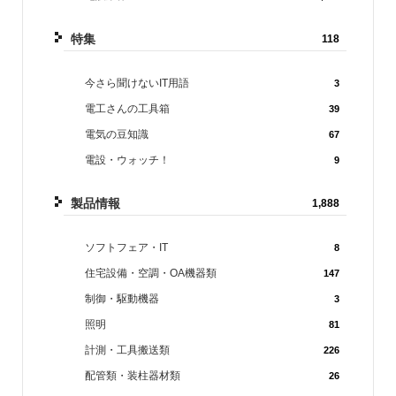
特集
118
今さら聞けないIT用語
3
電工さんの工具箱
39
電気の豆知識
67
電設・ウォッチ！
9
製品情報
1,888
ソフトフェア・IT
8
住宅設備・空調・OA機器類
147
制御・駆動機器
3
照明
81
計測・工具搬送類
226
配管類・装柱器材類
26