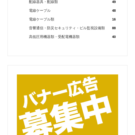
配線器具・配線類
49
電線ケーブル
48
電線ケーブル類
16
音響通信・防災セキュリティ・ビル監視設備類
88
高低圧用機器類・受配電機器類
40