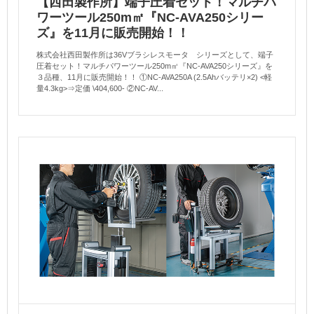
【西田製作所】端子圧着セット！マルチパ
ワーツール250m㎡『NC-AVA250シリー
ズ』を11月に販売開始！！
株式会社西田製作所は36Vブラシレスモータ シリーズとして、端子
圧着セット！マルチパワーツール250m㎡『NC-AVA250シリーズ』を
３品種、11月に販売開始！！ ①NC-AVA250A (2.5Ahバッテリ×2) <軽
量4.3kg>⇒定価 \404,600- ②NC-AV...