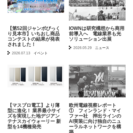
【第52回ジャンボびっく
IOWNは研究構想から商用
り見本市】いちおし商品
前導入へ 電線業界も光
コンテストの結果が発表
ソリューション出展
されました！
2026.05.29
ニュース
2026.07.13
イベント
【マスプロ電工】より薄
欧州電線視察レポート
型に進化！ 業界最小サイ
① フィンランド・マイ
ズを実現した地デジアン
ファー社 押出ラインの
テナスカイウォーリー 新
AI実装に向け独自のニュ
型を14機種発売
ーラルネットワークを構
築