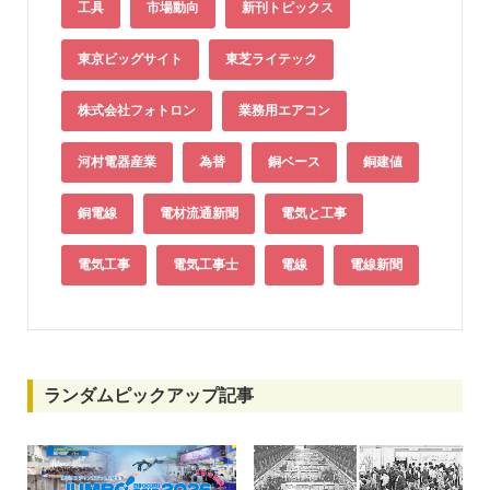
工具
市場動向
新刊トピックス
東京ビッグサイト
東芝ライテック
株式会社フォトロン
業務用エアコン
河村電器産業
為替
銅ベース
銅建値
銅電線
電材流通新聞
電気と工事
電気工事
電気工事士
電線
電線新聞
ランダムピックアップ記事