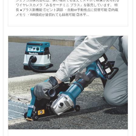
ワイヤレスカメラ『みるサーチミニ プラス』を販売しています。 特
長 ●プラス新機能 ①ピント調節 ・自動or手動焦点に切替可能 ②内蔵
メモリ ・Wifi接続が途切れても録画可能 ③水平...