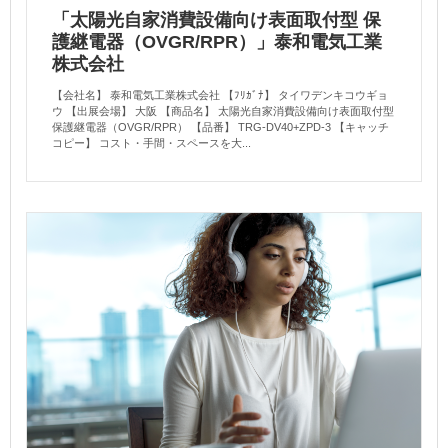
「太陽光自家消費設備向け表面取付型 保
護継電器（OVGR/RPR）」泰和電気工業
株式会社
【会社名】 泰和電気工業株式会社 【ﾌﾘｶﾞﾅ】 タイワデンキコウギョ
ウ 【出展会場】 大阪 【商品名】 太陽光自家消費設備向け表面取付型
保護継電器（OVGR/RPR） 【品番】 TRG-DV40+ZPD-3 【キャッチ
コピー】 コスト・手間・スペースを大...