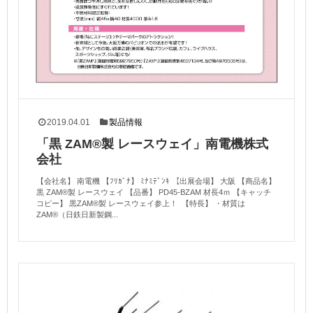
2019.04.01
製品情報
「黒 ZAM®製 レースウェイ」南電機株式
会社
【会社名】 南電機 【ﾌﾘｶﾞﾅ】 ﾐﾅﾐﾃﾞﾝｷ 【出展会場】 大阪 【商品名】
黒 ZAM®製 レースウェイ 【品番】 PD45-BZAM 材長4ｍ 【キャッチ
コピー】 黒ZAM®製 レースウェイ参上！ 【特長】 ・材質は
ZAM®（日鉄日新製鋼...