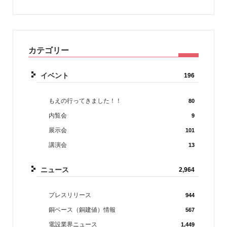
カテゴリー
イベント
196
もえの行ってきました！！
80
内覧会
9
展示会
101
講演会
13
ニュース
2,964
プレスリリース
944
銅ベース（銅建値）情報
567
電設業界ニュース
1,449