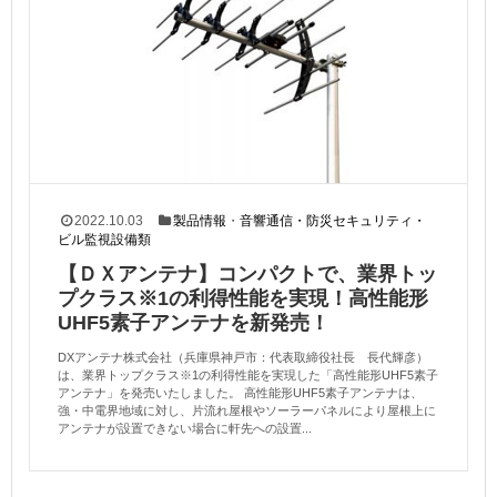
2022.10.03
製品情報
・
音響通信・防災セキュリティ・
ビル監視設備類
【ＤＸアンテナ】コンパクトで、業界トッ
プクラス※1の利得性能を実現！高性能形
UHF5素子アンテナを新発売！
DXアンテナ株式会社（兵庫県神戸市：代表取締役社長 長代輝彦）
は、業界トップクラス※1の利得性能を実現した「高性能形UHF5素子
アンテナ」を発売いたしました。 高性能形UHF5素子アンテナは、
強・中電界地域に対し、片流れ屋根やソーラーパネルにより屋根上に
アンテナが設置できない場合に軒先への設置...