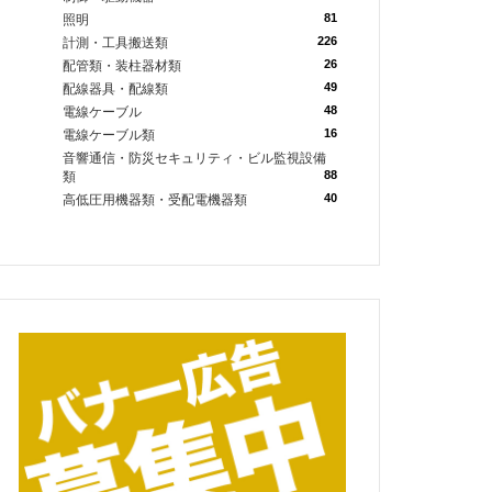
81
照明
226
計測・工具搬送類
26
配管類・装柱器材類
49
配線器具・配線類
48
電線ケーブル
16
電線ケーブル類
音響通信・防災セキュリティ・ビル監視設備
88
類
40
高低圧用機器類・受配電機器類