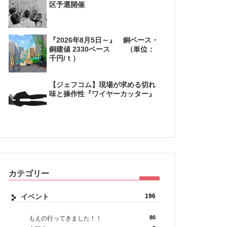
区予選開催
『2026年8月5日～』 銅ベース・
銅建値 2330ベース （単位：
千円/ｔ）
【ジェフコム】現場が求める切れ
味と操作性『ワイヤーカッター』
カテゴリー
イベント
196
80
もえの行ってきました！！