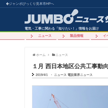
ジャンボびっくり見本市
HPへ
電気・工事に関わる「知りたい！」情報をお届け
ニュース
製品情報
イ
ホーム
ニュース
１月 西日本地区公共工事動
2019/4/1
・
ニュース
電設業界ニュース