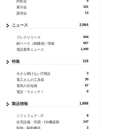
9
内覧会
101
展示会
13
講演会
ニュース
2,964
944
プレスリリース
567
銅ベース（銅建値）情報
1,449
電設業界ニュース
特集
118
3
今さら聞けないIT用語
39
電工さんの工具箱
67
電気の豆知識
9
電設・ウォッチ！
製品情報
1,888
8
ソフトフェア・IT
147
住宅設備・空調・OA機器類
3
制御・駆動機器