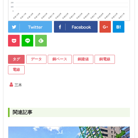
タグ
データ
銅ベース
銅建値
銅電線
電線
三木
関連記事