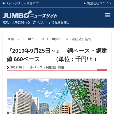
ジャンボびっくり見本市
出展会社
ログイン
電気・工事に関わる「知りたい！」情報をお届け
ホーム
ニュース
銅ベース（銅建値）情報
『2019年9月25日～』 銅ベース・銅建
値 660ベース （単位：千円/ｔ）
2019/9/25
・
銅ベース（銅建値）情報