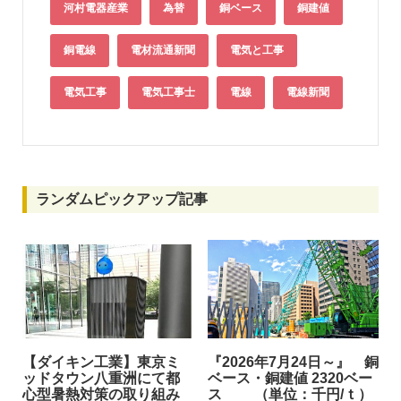
河村電器産業
為替
銅ベース
銅建値
銅電線
電材流通新聞
電気と工事
電気工事
電気工事士
電線
電線新聞
ランダムピックアップ記事
【ダイキン工業】東京ミ
『2026年7月24日～』 銅
ッドタウン八重洲にて都
ベース・銅建値 2320ベー
心型暑熱対策の取り組み
ス （単位：千円/ｔ）