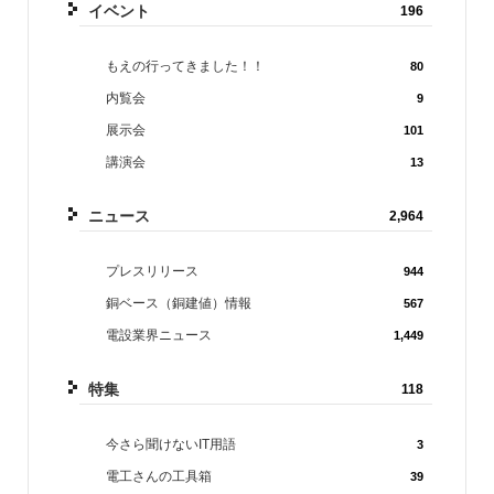
イベント
196
もえの行ってきました！！
80
内覧会
9
展示会
101
講演会
13
ニュース
2,964
プレスリリース
944
銅ベース（銅建値）情報
567
電設業界ニュース
1,449
特集
118
今さら聞けないIT用語
3
電工さんの工具箱
39