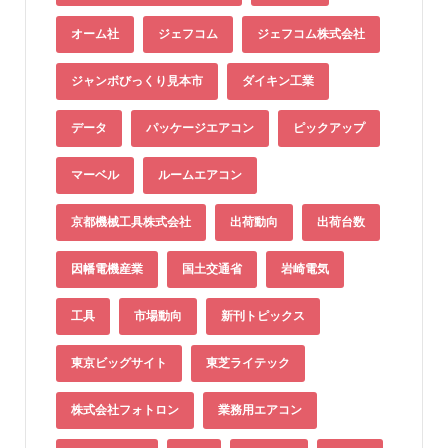
オーム社
ジェフコム
ジェフコム株式会社
ジャンボびっくり見本市
ダイキン工業
データ
パッケージエアコン
ピックアップ
マーベル
ルームエアコン
京都機械工具株式会社
出荷動向
出荷台数
因幡電機産業
国土交通省
岩崎電気
工具
市場動向
新刊トピックス
東京ビッグサイト
東芝ライテック
株式会社フォトロン
業務用エアコン