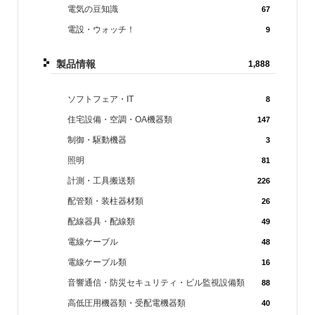
電気の豆知識
67
電設・ウォッチ！
9
製品情報
1,888
ソフトフェア・IT
8
住宅設備・空調・OA機器類
147
制御・駆動機器
3
照明
81
計測・工具搬送類
226
配管類・装柱器材類
26
配線器具・配線類
49
電線ケーブル
48
電線ケーブル類
16
音響通信・防災セキュリティ・ビル監視設備類
88
高低圧用機器類・受配電機器類
40