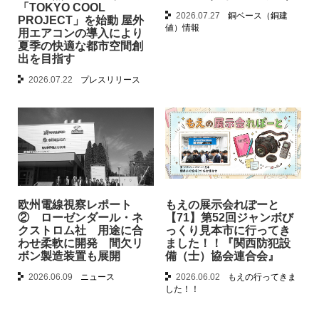
「TOKYO COOL
2026.07.27
銅ベース（銅建
PROJECT」を始動 屋外
値）情報
用エアコンの導入により
夏季の快適な都市空間創
出を目指す
2026.07.22
プレスリリース
欧州電線視察レポート
もえの展示会れぽーと
② ローゼンダール・ネ
【71】第52回ジャンボび
クストロム社 用途に合
っくり見本市に行ってき
わせ柔軟に開発 間欠リ
ました！！『関西防犯設
ボン製造装置も展開
備（士）協会連合会』
2026.06.09
ニュース
2026.06.02
もえの行ってきま
した！！