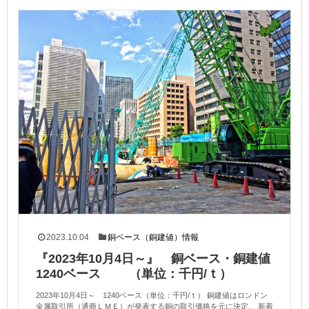
2023.10.04
銅ベース（銅建値）情報
『2023年10月4日～』 銅ベース・銅建値
1240ベース （単位：千円/ｔ）
2023年10月4日～ 1240ベース（単位：千円/ｔ） 銅建値はロンドン
金属取引所（通商ＬＭＥ）が発表する銅の取引価格を元に決定。 新着