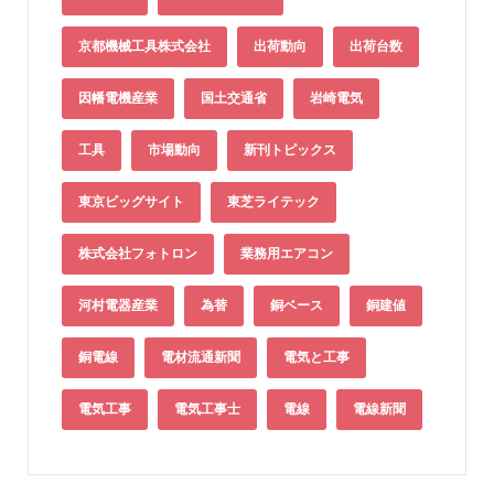
京都機械工具株式会社
出荷動向
出荷台数
因幡電機産業
国土交通省
岩崎電気
工具
市場動向
新刊トピックス
東京ビッグサイト
東芝ライテック
株式会社フォトロン
業務用エアコン
河村電器産業
為替
銅ベース
銅建値
銅電線
電材流通新聞
電気と工事
電気工事
電気工事士
電線
電線新聞