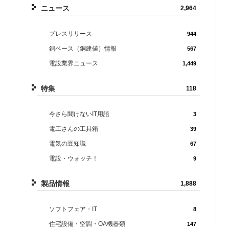
ニュース
2,964
プレスリリース
944
銅ベース（銅建値）情報
567
電設業界ニュース
1,449
特集
118
今さら聞けないIT用語
3
電工さんの工具箱
39
電気の豆知識
67
電設・ウォッチ！
9
製品情報
1,888
ソフトフェア・IT
8
住宅設備・空調・OA機器類
147