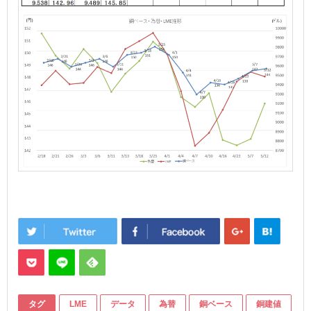
タグ
LME
データ
為替
銅ベース
銅建値