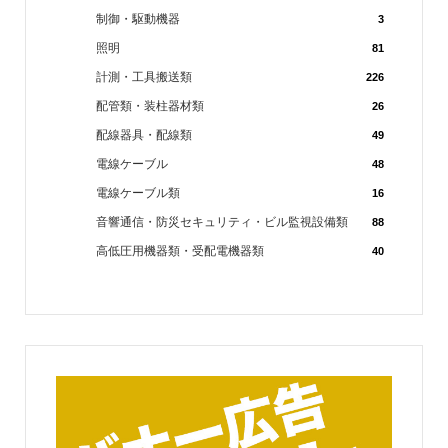
制御・駆動機器
3
照明
81
計測・工具搬送類
226
配管類・装柱器材類
26
配線器具・配線類
49
電線ケーブル
48
電線ケーブル類
16
音響通信・防災セキュリティ・ビル監視設備類
88
高低圧用機器類・受配電機器類
40