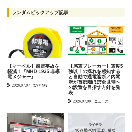
ランダムピックアップ記事
【マーベル】感電事故を
【感震ブレーカー】震度5
軽減！『MHD-1935 非導
強以上の揺れを感知する
電メジャー』
と自動で通電遮断／内閣
府が首都圏ほぼ全世帯へ
2026.07.07
製品情報
の設置を目指す方針を発
表
2026.07.09
ニュース