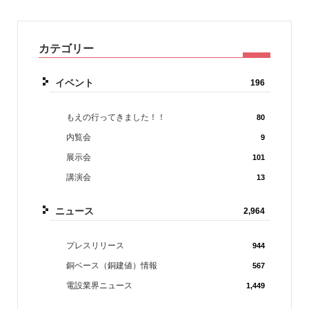
カテゴリー
イベント
196
もえの行ってきました！！
80
内覧会
9
展示会
101
講演会
13
ニュース
2,964
プレスリリース
944
銅ベース（銅建値）情報
567
電設業界ニュース
1,449