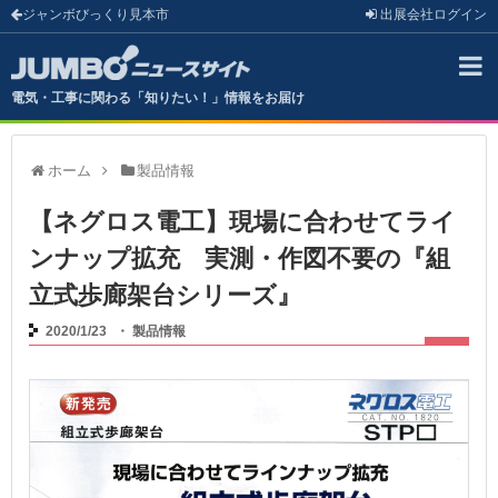
ジャンボびっくり見本市
出展会社
ログイン
電気・工事に関わる「知りたい！」情報をお届け
ホーム
製品情報
【ネグロス電工】現場に合わせてライ
ンナップ拡充 実測・作図不要の『組
立式歩廊架台シリーズ』
2020/1/23
・
製品情報