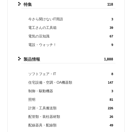
特集
118
今さら聞けないIT用語
3
電工さんの工具箱
39
電気の豆知識
67
電設・ウォッチ！
9
製品情報
1,888
ソフトフェア・IT
8
住宅設備・空調・OA機器類
147
制御・駆動機器
3
照明
81
計測・工具搬送類
226
配管類・装柱器材類
26
配線器具・配線類
49