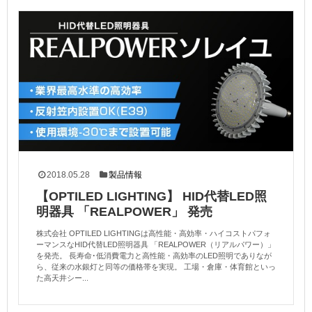
2018.05.28
製品情報
【OPTILED LIGHTING】 HID代替LED照
明器具 「REALPOWER」 発売
株式会社 OPTILED LIGHTINGは高性能・高効率・ハイコストパフォ
ーマンスなHID代替LED照明器具 「REALPOWER（リアルパワー）」
を発売。 長寿命･低消費電力と高性能・高効率のLED照明でありなが
ら、従来の水銀灯と同等の価格帯を実現。 工場・倉庫・体育館といっ
た高天井シー...