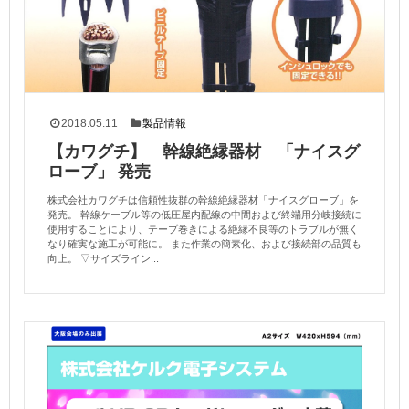
2018.05.11
製品情報
【カワグチ】 幹線絶縁器材 「ナイスグ
ローブ」 発売
株式会社カワグチは信頼性抜群の幹線絶縁器材「ナイスグローブ」を
発売。 幹線ケーブル等の低圧屋内配線の中間および終端用分岐接続に
使用することにより、テープ巻きによる絶縁不良等のトラブルが無く
なり確実な施工が可能に。 また作業の簡素化、および接続部の品質も
向上。 ▽サイズライン...