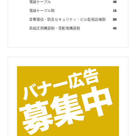
電線ケーブル
48
電線ケーブル類
16
音響通信・防災セキュリティ・ビル監視設備類
88
高低圧用機器類・受配電機器類
40