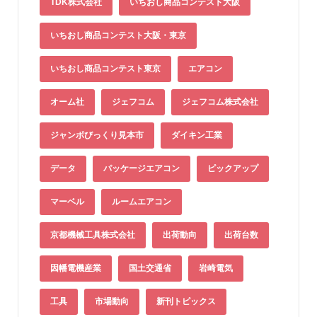
TDK株式会社
いちおし商品コンテスト大阪
いちおし商品コンテスト大阪・東京
いちおし商品コンテスト東京
エアコン
オーム社
ジェフコム
ジェフコム株式会社
ジャンボびっくり見本市
ダイキン工業
データ
パッケージエアコン
ピックアップ
マーベル
ルームエアコン
京都機械工具株式会社
出荷動向
出荷台数
因幡電機産業
国土交通省
岩崎電気
工具
市場動向
新刊トピックス