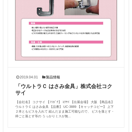
2019.04.01
製品情報
「ウルトラＣ はさみ金具」株式会社コク
サイ
【会社名】 コクサイ 【ﾌﾘｶﾞﾅ】 ｺｸｻｲ 【出展会場】 大阪 【商品名】
ウルトラＣ はさみ金具 【品番】 UC-3889 【キャッチコピー】 上下
２本ともビスを入れて 組んだまま施工可能なので、 ビスを落とす・
枠ごと落とす等の うっかりミスが無...