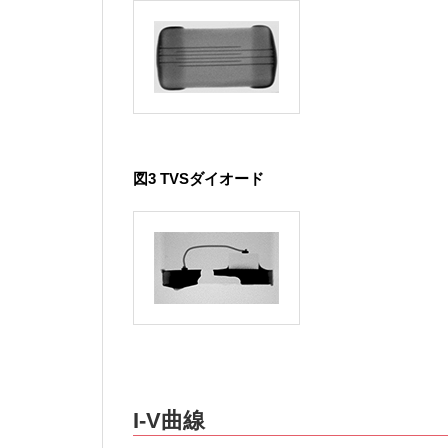
図3 TVSダイオード
I-V曲線