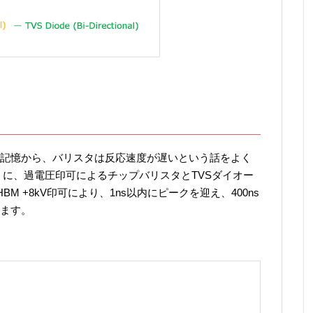
記憶から、バリスタは反応速度が遅いという話をよく
うに、過電圧印可によるチップバリスタとTVSダイオー
 HBM +8kV印可により、1ns以内にピークを迎え、400ns
ます。