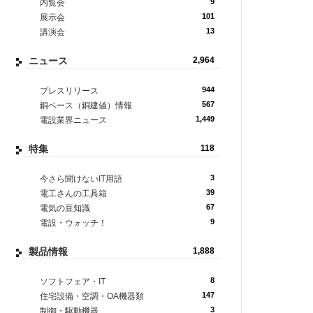
9
内覧会
101
展示会
13
講演会
ニュース
2,964
944
プレスリリース
567
銅ベース（銅建値）情報
1,449
電設業界ニュース
特集
118
3
今さら聞けないIT用語
39
電工さんの工具箱
67
電気の豆知識
9
電設・ウォッチ！
製品情報
1,888
8
ソフトフェア・IT
147
住宅設備・空調・OA機器類
3
制御・駆動機器