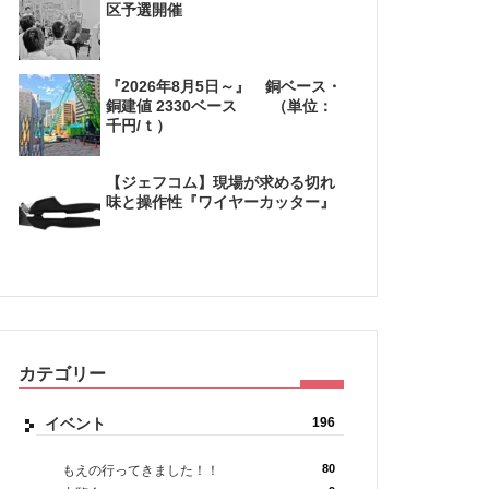
区予選開催
『2026年8月5日～』 銅ベース・
銅建値 2330ベース （単位：
千円/ｔ）
【ジェフコム】現場が求める切れ
味と操作性『ワイヤーカッター』
カテゴリー
イベント
196
80
もえの行ってきました！！