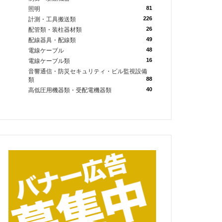
81
照明
226
計測・工具搬送類
26
配管類・装柱器材類
49
配線器具・配線類
48
電線ケーブル
16
電線ケーブル類
音響通信・防災セキュリティ・ビル監視設備
88
類
40
高低圧用機器類・受配電機器類