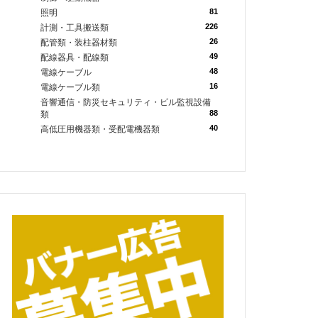
81
照明
226
計測・工具搬送類
26
配管類・装柱器材類
49
配線器具・配線類
48
電線ケーブル
16
電線ケーブル類
音響通信・防災セキュリティ・ビル監視設備
88
類
40
高低圧用機器類・受配電機器類