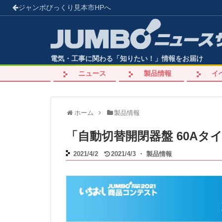
ジャンボびっくり見本市
HPへ
電気・工事に関わる「知りたい！」情報をお届け
ニュース
製品情報
イ
ホーム
製品情報
「自動切替開閉器盤 60Aタ
2021/4/2
2021/4/3
・
製品情報