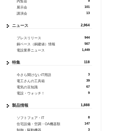
9
内覧会
101
展示会
13
講演会
ニュース
2,964
944
プレスリリース
567
銅ベース（銅建値）情報
1,449
電設業界ニュース
特集
118
3
今さら聞けないIT用語
39
電工さんの工具箱
67
電気の豆知識
9
電設・ウォッチ！
製品情報
1,888
8
ソフトフェア・IT
147
住宅設備・空調・OA機器類
3
制御・駆動機器