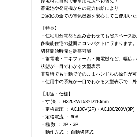
停電時に自動で非常用電源へ切替え！
蓄電池や発電機からの電力供給により
ご家庭の全ての電気機器を安心してご使用いた
【特長】
・住宅用分電盤と組み合わせても省スペース設
多機能住宅の壁面にコンパクトに収まります。
切替開始時間を調整可能
・蓄電池・エネファーム・発電機など、幅広い
状態が一目でわかる大型表示
非常時でも手動でそのままハンドルの操作が可
・使用中の系統が一目でわかる大型表示で、外
【用途・仕様】
・寸 法 ： H320×W193×D110mm
・定格電圧 ： AC100V(2P)・AC100/200V(3P)
・定格電流 ： 60A
・極 数 ： 2P・3P
・動作方式 ： 自動切替式