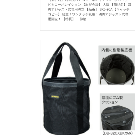
ピカコーポレイション 【出展会場】 大阪 【商品名】 四
脚アジャスト式専用脚立 【品番】 SXJ-90A 【キャッチ
コピー】 軽量！ワンタッチ収納！四脚アジャスト式専
用脚立！ 【特長】 ・伸縮...