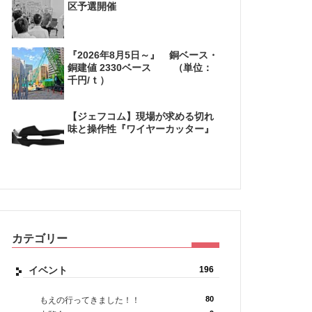
区予選開催
『2026年8月5日～』 銅ベース・
銅建値 2330ベース （単位：
千円/ｔ）
【ジェフコム】現場が求める切れ
味と操作性『ワイヤーカッター』
カテゴリー
イベント
196
80
もえの行ってきました！！