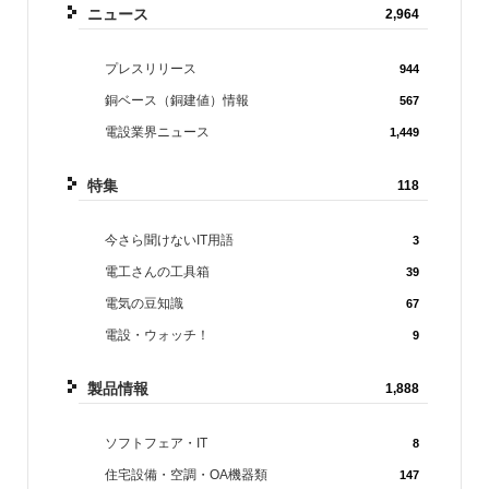
ニュース
2,964
プレスリリース
944
銅ベース（銅建値）情報
567
電設業界ニュース
1,449
特集
118
今さら聞けないIT用語
3
電工さんの工具箱
39
電気の豆知識
67
電設・ウォッチ！
9
製品情報
1,888
ソフトフェア・IT
8
住宅設備・空調・OA機器類
147