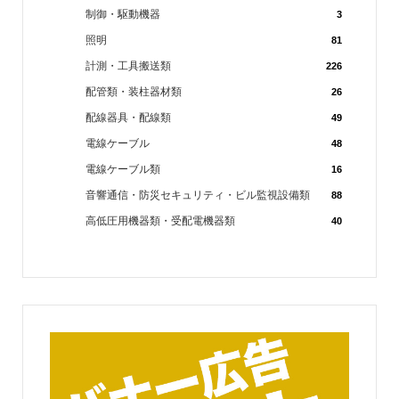
制御・駆動機器
3
照明
81
計測・工具搬送類
226
配管類・装柱器材類
26
配線器具・配線類
49
電線ケーブル
48
電線ケーブル類
16
音響通信・防災セキュリティ・ビル監視設備類
88
高低圧用機器類・受配電機器類
40