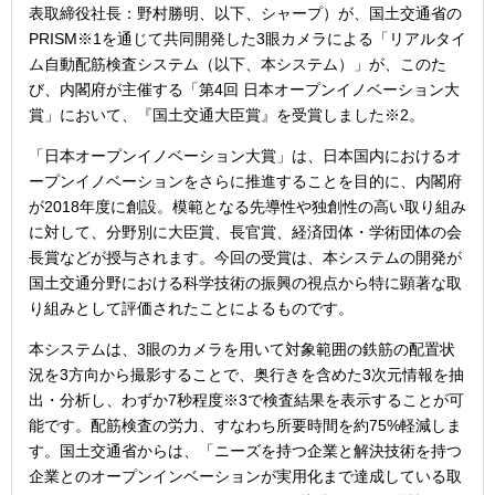
表取締役社長：野村勝明、以下、シャープ）が、国土交通省の
PRISM※1を通じて共同開発した3眼カメラによる「リアルタイ
ム自動配筋検査システム（以下、本システム）」が、このた
び、内閣府が主催する「第4回 日本オープンイノベーション大
賞」において、『国土交通大臣賞』を受賞しました※2。
「日本オープンイノベーション大賞」は、日本国内におけるオ
ープンイノベーションをさらに推進することを目的に、内閣府
が2018年度に創設。模範となる先導性や独創性の高い取り組み
に対して、分野別に大臣賞、長官賞、経済団体・学術団体の会
長賞などが授与されます。今回の受賞は、本システムの開発が
国土交通分野における科学技術の振興の視点から特に顕著な取
り組みとして評価されたことによるものです。
本システムは、3眼のカメラを用いて対象範囲の鉄筋の配置状
況を3方向から撮影することで、奥行きを含めた3次元情報を抽
出・分析し、わずか7秒程度※3で検査結果を表示することが可
能です。配筋検査の労力、すなわち所要時間を約75%軽減しま
す。国土交通省からは、「ニーズを持つ企業と解決技術を持つ
企業とのオープンインベーションが実用化まで達成している取