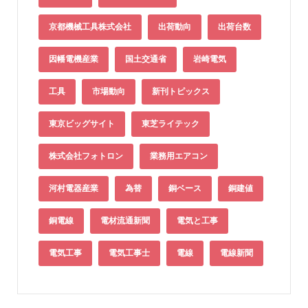
京都機械工具株式会社
出荷動向
出荷台数
因幡電機産業
国土交通省
岩崎電気
工具
市場動向
新刊トピックス
東京ビッグサイト
東芝ライテック
株式会社フォトロン
業務用エアコン
河村電器産業
為替
銅ベース
銅建値
銅電線
電材流通新聞
電気と工事
電気工事
電気工事士
電線
電線新聞