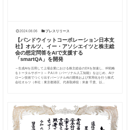
2024.08.06
プレスリリース
【パンドウイットコーポレーション日本支
社】オルツ、イー・アソシエイツと株主総
会の想定問答をAIで支援する
「smartQA」を開発
～生成AIを活用して上場企業における株主総会のDXを加速し、IR戦略
をトータルサポート～ P.A.I.®️（パーソナル人工知能）をはじめ、AIク
ローン技術でつくり出すパーソナルAIの開発および実用化を行う株式
会社オルツ（本社：東京都港区、代表取締役：米倉 千貴、以...