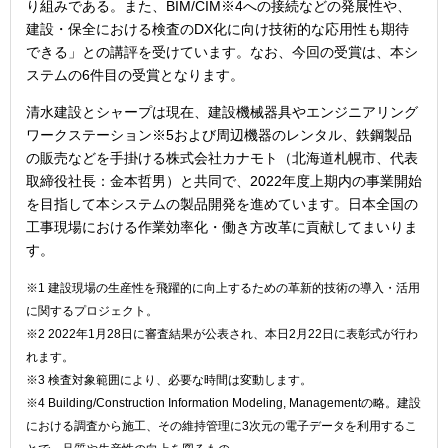
り組みである。また、BIM/CIM※4への接続などの発展性や、
建設・保全における検査のDX化に向け技術的な応用性も期待
できる」との講評を受けています。なお、今回の受賞は、本シ
ステムの6件目の受賞となります。
清水建設とシャープは現在、建設機械器具やエンジニアリング
ワークステーション※5および周辺機器のレンタル、鉄鋼製品
の販売などを手掛ける株式会社カナモト（北海道札幌市、代表
取締役社長：金本哲男）と共同で、2022年度上期内の事業開始
を目指して本システムの製品開発を進めています。日本全国の
工事現場における作業効率化・働き方改革に貢献してまいりま
す。
※1 建設現場の生産性を飛躍的に向上するための革新的技術の導入・活用
に関するプロジェクト。
※2 2022年1月28日に審査結果が公表され、本日2月22日に表彰式が行わ
れます。
※3 検査対象範囲により、必要な時間は変動します。
※4 Building/Construction Information Modeling, Managementの略。建設
における調査から施工、その維持管理に3次元の電子データを利用するこ