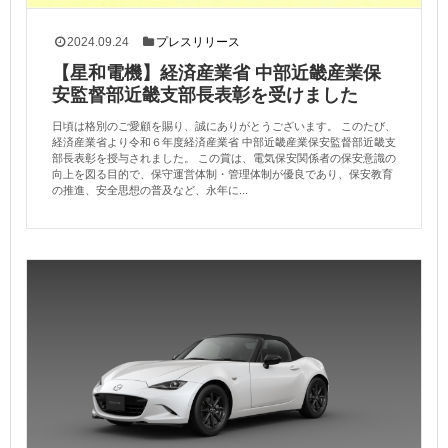
2024.09.24
プレスリリース
【星和電機】経済産業省 中部近畿産業保
安監督部近畿支部長表彰を受けました
日頃は格別のご愛顧を賜り、誠にありがとうございます。 このたび、
経済産業省より令和６年度経済産業省 中部近畿産業保安監督部近畿支
部長表彰を授与されました。 この賞は、電気保安関係者の保安意識の
向上を図る目的で、保守運営体制・管理体制が優良であり、保安教育
の推進、安全思想の普及など、永年に...