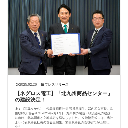
2025.02.26
プレスリリース
【ネグロス電工】「北九州商品センター」
の建設決定！
上：（写真左から） 代表取締役社長 菅谷三樹生、武内和久市長、常
務取締役 菅谷研司 2025年2月17日、九州初の製造・物流拠点の建設
に向け、北九州市と立地協定を締結しました。 立地協定式には、当社
より代表取締役社長の菅谷三樹生、常務取締役の菅谷研司が出席し、
北九...