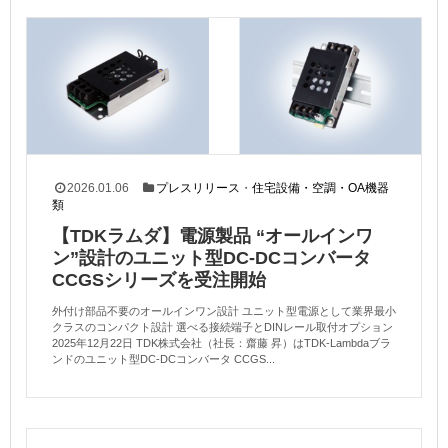
2026.01.06
プレスリリース
・
住宅設備・空調・OA機器
類
【TDKラムダ】電源製品 “オールインワ
ン”設計のユニット型DC-DCコンバータ
CCGSシリーズを受注開始
外付け部品不要のオールインワン設計 ユニット型電源として業界最小
クラスのコンパクト設計 選べる接続端子とDINレール取付オプション
2025年12月22日 TDK株式会社（社長：齋藤 昇）はTDK-Lambdaブラ
ンドのユニット型DC-DCコンバータ CCGS...