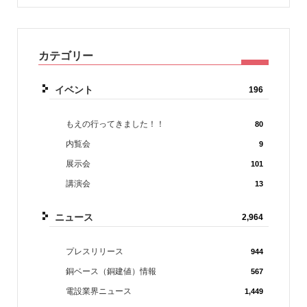
カテゴリー
イベント
196
もえの行ってきました！！
80
内覧会
9
展示会
101
講演会
13
ニュース
2,964
プレスリリース
944
銅ベース（銅建値）情報
567
電設業界ニュース
1,449