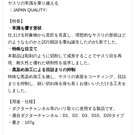
ヤスリの常識を乗り越える
〈 JAPAN QUALITY〉
【特長】
・
常識を覆す形状
仕上げる対象物から意匠を見直し、理想的なヤスリの形状はど
のようなものかと試行錯誤を重ね誕生したのがL形でした。
・
特殊な目立て
本製品は彫刻のように切削して成形することでヤスリ目を再
現、耐久性と優れた研削性を追求しました。
・
黒染め加工による目詰まりの抑制
特殊な黒染め加工を施し、ヤスリの表面をコーティング、目詰
まりを抑制し、鋭い切れ味を保ち長くお使いいただける工夫を
しました。
【用途・仕様】
・ダクターチャンネル等のバリ取りに使用する製品です。
・適合ダクターチャンネル：D1、D2、D3、D15、D20タイプ
・重さ：107g