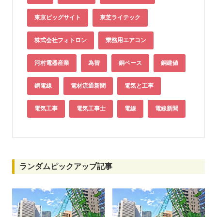
東京ビッグサイト
東芝ライテック
株式会社フォトロン
業務用エアコン
河村電器産業
為替
銅ベース
銅建値
銅電線
電材流通新聞
電気と工事
電気工事
電気工事士
電線
電線新聞
ランダムピックアップ記事