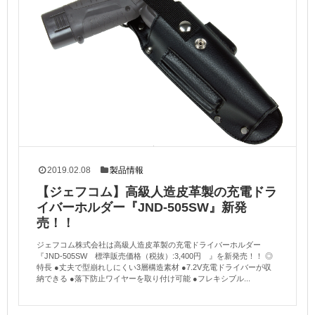
2019.02.08
製品情報
【ジェフコム】高級人造皮革製の充電ドラ
イバーホルダー『JND-505SW』新発
売！！
ジェフコム株式会社は高級人造皮革製の充電ドライバーホルダー
『JND-505SW 標準販売価格（税抜）:3,400円 』を新発売！！ ◎
特長 ●丈夫で型崩れしにくい3層構造素材 ●7.2V充電ドライバーが収
納できる ●落下防止ワイヤーを取り付け可能 ●フレキシブル...