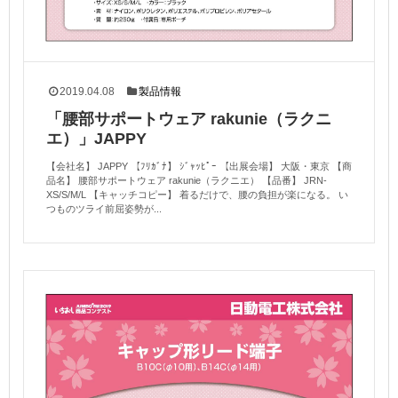
2019.04.08
製品情報
「腰部サポートウェア rakunie（ラクニ
エ）」JAPPY
【会社名】 JAPPY 【ﾌﾘｶﾞﾅ】 ｼﾞｬｯﾋﾟｰ 【出展会場】 大阪・東京 【商
品名】 腰部サポートウェア rakunie（ラクニエ） 【品番】 JRN-
XS/S/M/L 【キャッチコピー】 着るだけで、腰の負担が楽になる。 い
つものツライ前屈姿勢が...