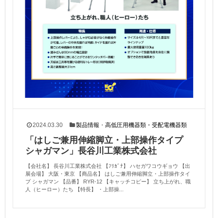
2024.03.30
製品情報
・
高低圧用機器類・受配電機器類
「はしご兼用伸縮脚立・上部操作タイプ
シャガマン」長谷川工業株式会社
【会社名】 長谷川工業株式会社 【ﾌﾘｶﾞﾅ】 ハセガワコウギョウ 【出
展会場】 大阪・東京 【商品名】 はしご兼用伸縮脚立・上部操作タイ
プ シャガマン 【品番】 RYR‐12 【キャッチコピー】 立ち上がれ、職
人（ヒーロー）たち 【特長】 ・上部操...