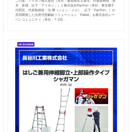
この度、アイホン株式会社（本社：愛知県名古屋市、代表取締役：鈴
木 富雄、以下「アイホン」）と株式会社PacPort（本社：東京都千
代田区、代表取締役：沈 燁（シェン・イエ）、以下「PacPort」）が
共同開発した次世代型解錠ソリューション「Pabbit」を株式会社レー
ベンコミュニティ（本社：〒105...