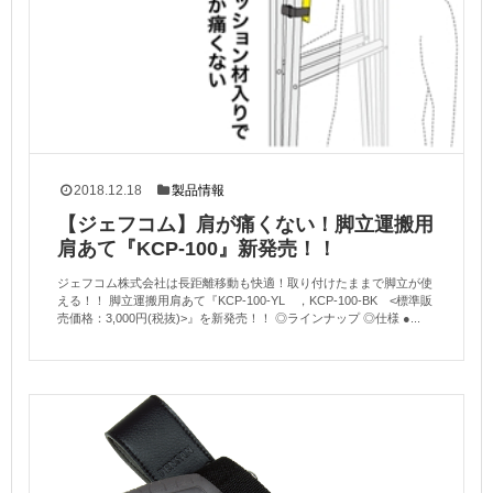
2018.12.18
製品情報
【ジェフコム】肩が痛くない！脚立運搬用
肩あて『KCP-100』新発売！！
ジェフコム株式会社は長距離移動も快適！取り付けたままで脚立が使
える！！ 脚立運搬用肩あて『KCP-100-YL ，KCP-100-BK <標準販
売価格：3,000円(税抜)>』を新発売！！ ◎ラインナップ ◎仕様 ●...