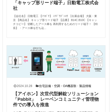
「キャップ形リード端子」日動電工株式会
社
【会社名】 日動電工 【ﾌﾘｶﾞﾅ】 ﾆﾁﾄﾞｳﾃﾞﾝｺｳ 【出展会場】 大阪・東
京 【商品名】 キャップ形リード端子 【品番】 B14C.B10C 【キャッ
チコピー】 切断したアース棒を 再利用するためのリード端子！ 【特
長】 ・アース棒を打ち込...
2024.10.28
住宅設備・空調・OA機器類
・
製品情報
【アイホン】次世代型解錠ソリューション
「Pabbit」 レーベンコミュニティ管理物
件での導入を推進