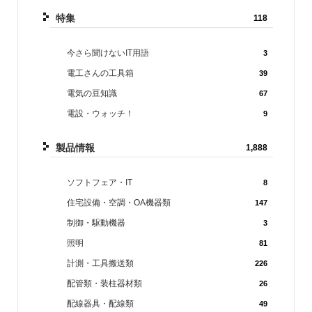
特集
118
今さら聞けないIT用語
3
電工さんの工具箱
39
電気の豆知識
67
電設・ウォッチ！
9
製品情報
1,888
ソフトフェア・IT
8
住宅設備・空調・OA機器類
147
制御・駆動機器
3
照明
81
計測・工具搬送類
226
配管類・装柱器材類
26
配線器具・配線類
49