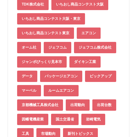
TDK株式会社
いちおし商品コンテスト大阪
いちおし商品コンテスト大阪・東京
いちおし商品コンテスト東京
エアコン
オーム社
ジェフコム
ジェフコム株式会社
ジャンボびっくり見本市
ダイキン工業
データ
パッケージエアコン
ピックアップ
マーベル
ルームエアコン
京都機械工具株式会社
出荷動向
出荷台数
因幡電機産業
国土交通省
岩崎電気
工具
市場動向
新刊トピックス