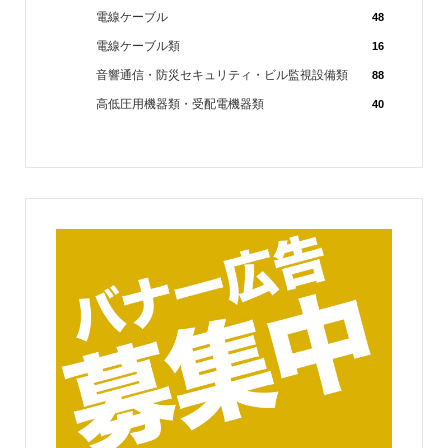
電線ケーブル
48
電線ケーブル類
16
音響通信・防災セキュリティ・ビル監視設備類
88
高低圧用機器類・受配電機器類
40