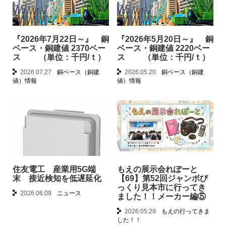
『2026年7月22日～』 銅
『2026年5月20日～』 銅
ベース・銅建値 2370ベー
ベース・銅建値 2220ベー
ス （単位：千円/ｔ）
ス （単位：千円/ｔ）
2026.07.27
銅ベース（銅建
2026.05.20
銅ベース（銅建
値）情報
値）情報
住友電工 産業用5G端
もえの展示会れぽーと
末 接近検知を低遅延化
【69】第52回ジャンボび
っくり見本市に行ってき
2026.06.09
ニュース
ました！！メーカー編⑤
2026.05.29
もえの行ってきま
した！！