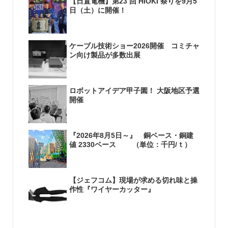
【日置電機】第23 回 HIOKI 祭りを9月5
日（土）に開催！
ケーブル技術ショー2026開催 コミチャ
ン向け製品が多数出展
ロボットアイデア甲子園！ 大阪地区予選
開催
『2026年8月5日～』 銅ベース・銅建
値 2330ベース （単位：千円/ｔ）
【ジェフコム】現場が求める切れ味と操
作性『ワイヤーカッター』