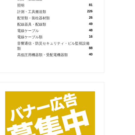
81
照明
226
計測・工具搬送類
26
配管類・装柱器材類
49
配線器具・配線類
48
電線ケーブル
16
電線ケーブル類
音響通信・防災セキュリティ・ビル監視設備
88
類
40
高低圧用機器類・受配電機器類
冷媒のストック情報、回収および再生冷媒の利用案件を提供。
び再生冷媒の利用案件を提供。
での実作業・業務プロセスの検証の協力。冷媒のストック情報およ
から再生、当社への再生冷媒の輸送プロセスの検証の協力、および