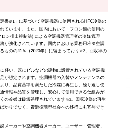
定書
」に基づいて空調機器に使用されるHFC冷媒の
※1
れています。また、国内において「フロン類の使用の
フロン排出抑制法) による空調機器管理者の冷媒管理
務が強化されています。国内における業務用冷凍空調
ものの41％（2020年）に留まっており
、回収率の
※2
減に伴い、既にビルなどの建物に設置されている空調機
足が想定されます。空調機器の入替やメンテナンスの
より、品質基準を満たした冷媒に再生し、繰り返し使
通情報や品質を管理し、安心して使用できる仕組みが
くの冷媒は破壊処理されています
。回収冷媒の再生
※3
ばかりでなく、資源循環型社会への移行にも寄与でき
媒メーカーや空調機器メーカー、ユーザー・管理者、