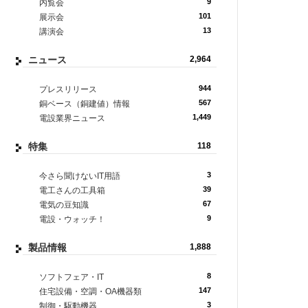
9
内覧会
101
展示会
13
講演会
ニュース
2,964
944
プレスリリース
567
銅ベース（銅建値）情報
1,449
電設業界ニュース
特集
118
3
今さら聞けないIT用語
39
電工さんの工具箱
67
電気の豆知識
9
電設・ウォッチ！
製品情報
1,888
8
ソフトフェア・IT
147
住宅設備・空調・OA機器類
3
制御・駆動機器