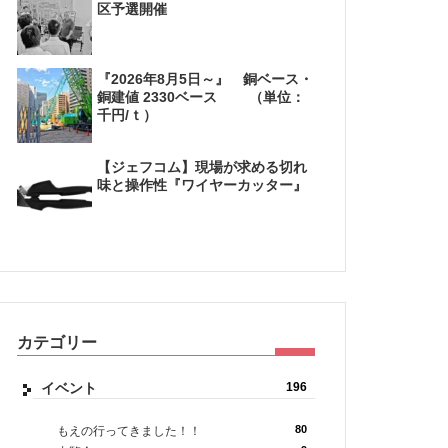
区予選開催
『2026年8月5日～』 銅ベース・
銅建値 2330ベース （単位：
千円/ｔ）
【ジェフコム】現場が求める切れ
味と操作性『ワイヤーカッター』
カテゴリー
イベント
196
80
もえの行ってきました！！