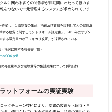
クルに関わる多くの関係者が長期間にわたって協力す
報をつないで一元管理するシステムが求められていま
質を特定し、当該物質の生産、消費及び貿易を規制して人の健康及
する物質に関するモントリオール議定書」。2016年にオゾン
追加する議定書の改正（キガリ改正）が採択されている。
価・検討に関する報告書（案）
/mat004.pdf
の再生量等及び破壊量等の集計結果について(環境省)
ラットフォームの実証実験
ロックチェーン技術により、冷媒の製造から回収・再
なぎ、使用されている冷媒量や来歴、品質の透明性を