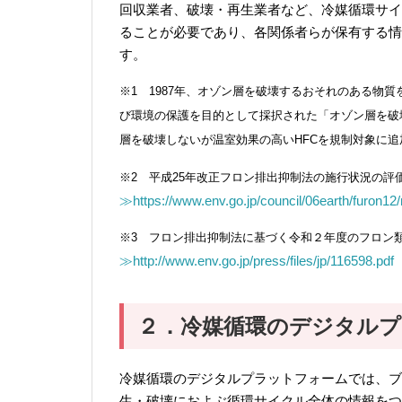
回収業者、破壊・再生業者など、冷媒循環サイ
ることが必要であり、各関係者らが保有する情
す。
※1 1987年、オゾン層を破壊するおそれのある物
び環境の保護を目的として採択された「オゾン層を破壊
層を破壊しないが温室効果の高いHFCを規制対象に
※2 平成25年改正フロン排出抑制法の施行状況の評
≫https://www.env.go.jp/council/06earth/furon12
※3 フロン排出抑制法に基づく令和２年度のフロン類
≫http://www.env.go.jp/press/files/jp/116598.pdf
２．冷媒循環のデジタルプ
冷媒循環のデジタルプラットフォームでは、ブ
生・破壊におよぶ循環サイクル全体の情報をつ