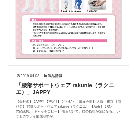
2019.04.08
製品情報
「腰部サポートウェア rakunie（ラクニ
エ）」JAPPY
【会社名】 JAPPY 【ﾌﾘｶﾞﾅ】 ｼﾞｬｯﾋﾟｰ 【出展会場】 大阪・東京 【商
品名】 腰部サポートウェア rakunie（ラクニエ） 【品番】 JRN-
XS/S/M/L 【キャッチコピー】 着るだけで、腰の負担が楽になる。 い
つものツライ前屈姿勢が...