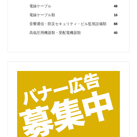
電線ケーブル
48
電線ケーブル類
16
音響通信・防災セキュリティ・ビル監視設備類
88
高低圧用機器類・受配電機器類
40