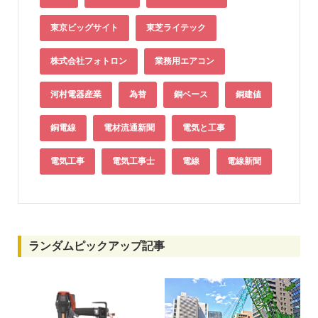
東京ビッグサイト
東芝ライテック
株式会社フォトロン
業務用エアコン
河村電器産業
為替
銅ベース
銅建値
銅電線
電材流通新聞
電気と工事
電気工事
電気工事士
電線
電線新聞
ランダムピックアップ記事