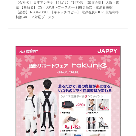
【会社名】 日本アンテナ 【ﾌﾘｶﾞﾅ】 ﾆﾎﾝｱﾝﾃﾅ 【出展会場】 大阪・東
京 【商品名】 CS・BS/UHFブースター(利得切換式・電源着脱型)
【品番】 NSB42DSUE 【キャッチコピー】 電源着脱+UHF3段階利得
切換 4K・8K対応ブースタ...