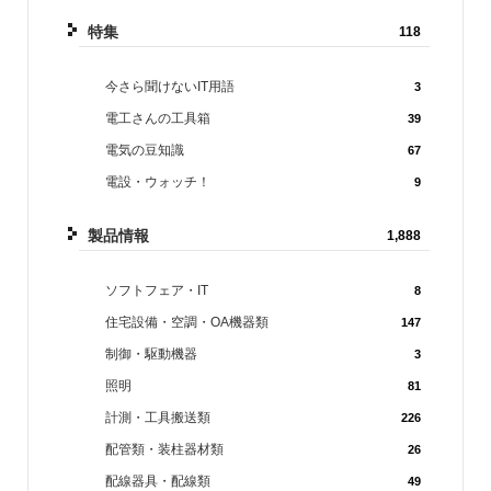
特集
118
今さら聞けないIT用語
3
電工さんの工具箱
39
電気の豆知識
67
電設・ウォッチ！
9
製品情報
1,888
ソフトフェア・IT
8
住宅設備・空調・OA機器類
147
制御・駆動機器
3
照明
81
計測・工具搬送類
226
配管類・装柱器材類
26
配線器具・配線類
49