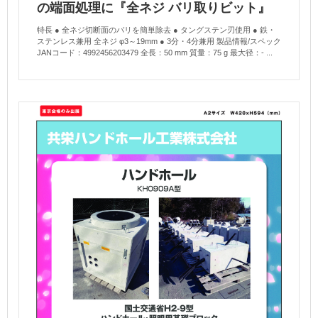
の端面処理に『全ネジ バリ取りビット』
特長 ● 全ネジ切断面のバリを簡単除去 ● タングステン刃使用 ● 鉄・
ステンレス兼用 全ネジ φ3～19mm ● 3分・4分兼用 製品情報/スペック
JANコード：4992456203479 全長：50 mm 質量：75 g 最大径：- ...