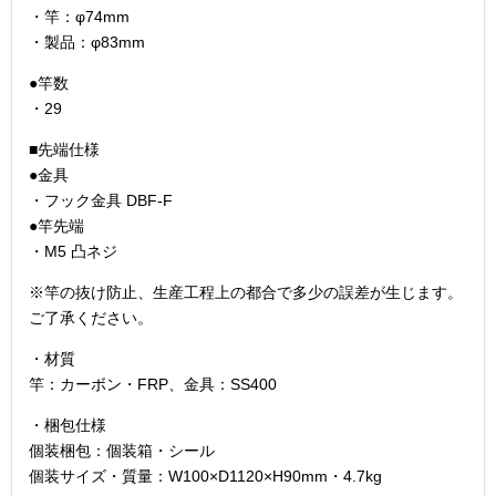
・竿：φ74mm
・製品：φ83mm
●竿数
・29
■先端仕様
●金具
・フック金具 DBF-F
●竿先端
・M5 凸ネジ
※竿の抜け防止、生産工程上の都合で多少の誤差が生じます。
ご了承ください。
・材質
竿：カーボン・FRP、金具：SS400
・梱包仕様
個装梱包：個装箱・シール
個装サイズ・質量：W100×D1120×H90mm・4.7kg