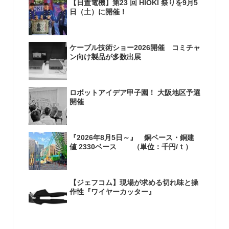
【日置電機】第23 回 HIOKI 祭りを9月5
日（土）に開催！
ケーブル技術ショー2026開催 コミチャ
ン向け製品が多数出展
ロボットアイデア甲子園！ 大阪地区予選
開催
『2026年8月5日～』 銅ベース・銅建
値 2330ベース （単位：千円/ｔ）
【ジェフコム】現場が求める切れ味と操
作性『ワイヤーカッター』