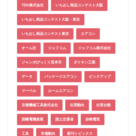
TDK株式会社
いちおし商品コンテスト大阪
いちおし商品コンテスト大阪・東京
いちおし商品コンテスト東京
エアコン
オーム社
ジェフコム
ジェフコム株式会社
ジャンボびっくり見本市
ダイキン工業
データ
パッケージエアコン
ピックアップ
マーベル
ルームエアコン
京都機械工具株式会社
出荷動向
出荷台数
因幡電機産業
国土交通省
岩崎電気
工具
市場動向
新刊トピックス