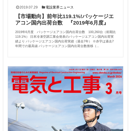
2019.07.29
電設業界ニュース
【市場動向】前年比119.1%!パッケージエ
アコン国内出荷台数 『2019年6月度』
2019年6月度 パッケージエアコン国内出荷台数 100,260台（前期比
119.1%） 日本冷凍空調工業会発表のパッケージエアコン国内出荷実
績より パッケージエアコン国内出荷実績（過去7年） ※赤字は過去7
年間での最高値 パッケージエアコン国内出荷台数推移（...