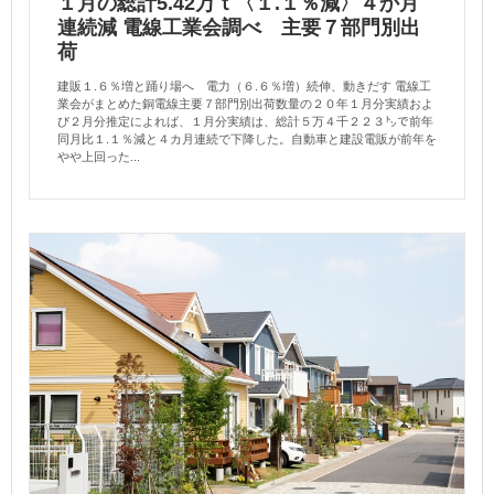
１月の総計5.42万ｔ〈１.１％減〉４か月
連続減 電線工業会調べ 主要７部門別出
荷
建販１.６％増と踊り場へ 電力（６.６％増）続伸、動きだす 電線工
業会がまとめた銅電線主要７部門別出荷数量の２０年１月分実績およ
び２月分推定によれば、１月分実績は、総計５万４千２２３㌧で前年
同月比１.１％減と４カ月連続で下降した。自動車と建設電販が前年を
やや上回った...