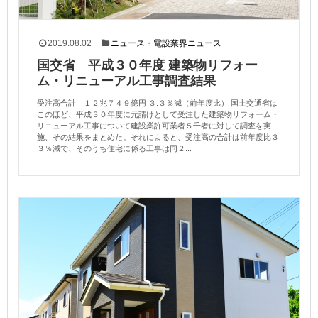
2019.08.02
ニュース
・
電設業界ニュース
国交省 平成３０年度 建築物リフォー
ム・リニューアル工事調査結果
受注高合計 １２兆７４９億円 ３.３％減（前年度比） 国土交通省は
このほど、平成３０年度に元請けとして受注した建築物リフォーム・
リニューアル工事について建設業許可業者５千者に対して調査を実
施、その結果をまとめた。それによると、受注高の合計は前年度比３.
３％減で、そのうち住宅に係る工事は同２...