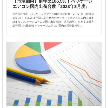
【市場動向】前年比106.5%！パッケージ
エアコン国内出荷台数『2023年3月度』
2023年3月度 パッケージエアコン国内出荷台数 71,771台（前期比
106.5%） 日本冷凍空調工業会発表のパッケージエアコン国内出荷実
績より パッケージエアコン国内出荷実績（過去10年） ※赤字は過去
10年間での最高値 パッケージエアコン国内出荷台数推移...