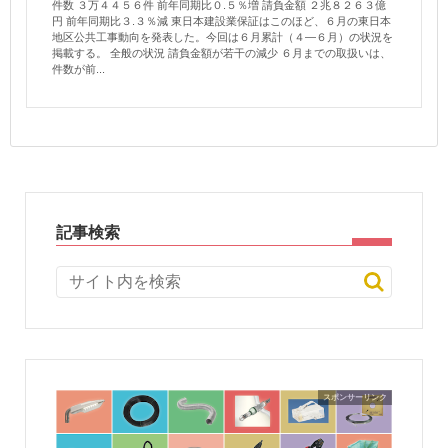
件数 ３万４４５６件 前年同期比０.５％増 請負金額 ２兆８２６３億
円 前年同期比３.３％減 東日本建設業保証はこのほど、６月の東日本
地区公共工事動向を発表した。今回は６月累計（４—６月）の状況を
掲載する。 全般の状況 請負金額が若干の減少 ６月までの取扱いは、
件数が前...
記事検索