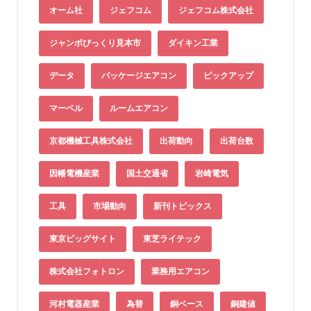
オーム社
ジェフコム
ジェフコム株式会社
ジャンボびっくり見本市
ダイキン工業
データ
パッケージエアコン
ピックアップ
マーベル
ルームエアコン
京都機械工具株式会社
出荷動向
出荷台数
因幡電機産業
国土交通省
岩崎電気
工具
市場動向
新刊トピックス
東京ビッグサイト
東芝ライテック
株式会社フォトロン
業務用エアコン
河村電器産業
為替
銅ベース
銅建値