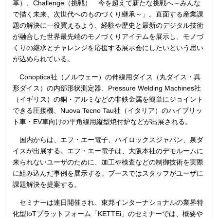
革）、Challenge（挑戦） 今を超えて新たな挑戦へ～みんな
で描く未来、次世代へのものづくり継承～」。直面する産業課
題の解決に一役買えるよう、経験や歴史と最新のデジタル技術
が融合した世界最先端のモノづくりアイテムを展示し、モノづ
くりの継承とチャレンジを応援する展示会にしたいという思い
が込められている。
Conoptica社（ノルウェー）の伸線用ダイス（丸ダイス・異
形ダイス）の内部形状測定器、Pressure Welding Machines社
（イギリス）の銅・アルミなどの非鉄金属を簡単にジョイント
できる圧接機、Nuova Tecno Tau社（イタリア）のハイブリッ
ト車・EV車向けの平角線用縦型焼付炉などが出展される。
国内からは、エフ・エー電子、ハイロックスジャパン、泉ダ
イスが出展する。エフ・エー電子は、大阪本社のデモルームに
来られないユーザのために、加工や検査などの制御技術を実際
に組み込んだ事例を展示する。ブースではスタッフがユーザに
課題解決を提案する。
セミナーは連日開催され、東邦インターナショナルの業界特
化型IoTプラットフォーム「KETTEi」のセミナーでは、概要や