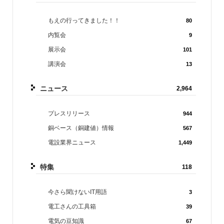
もえの行ってきました！！
80
内覧会
9
展示会
101
講演会
13
ニュース
2,964
プレスリリース
944
銅ベース（銅建値）情報
567
電設業界ニュース
1,449
特集
118
今さら聞けないIT用語
3
電工さんの工具箱
39
電気の豆知識
67