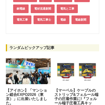
銅電線
電材流通新聞
電気と工事
電気工事
電気工事士
電線
電線新聞
ランダムピックアップ記事
【アイホン】「マンショ
【マーベル】ケーブルの
ン総合EXPO2026（東
ストリップ&フェルール端
京）」に出展いたしまし
子の圧着作業に!『フェル
た。
ール端子圧着工具キッ