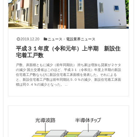
2019.12.20
ニュース
・
電設業界ニュース
平成３１年度（令和元年）上半期 新設住
宅着工戸数
戸数、床面積ともに減少（前年同期比） 持ち家は増加も貸家が２ケタ
の減少 国土交通省はこのほど、平成３１（令和元）年度上半期の新設
住宅着工戸数ならびに新設住宅着工床面積を発表した。それによる
と、新設住宅着工戸数は前年同期比５.０％の減少、新設住宅着工床面
積は同０.４％の減少となった。 ...