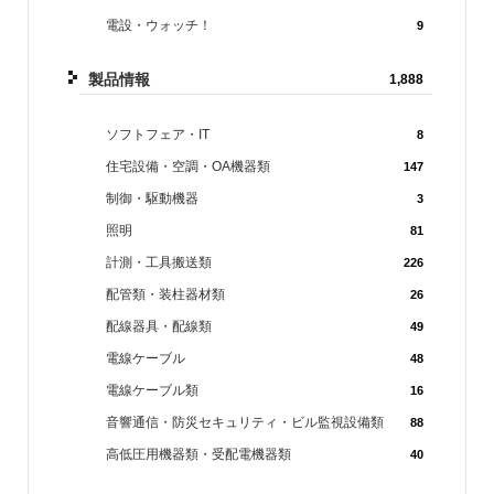
電設・ウォッチ！
9
製品情報
1,888
ソフトフェア・IT
8
住宅設備・空調・OA機器類
147
制御・駆動機器
3
照明
81
計測・工具搬送類
226
配管類・装柱器材類
26
配線器具・配線類
49
電線ケーブル
48
電線ケーブル類
16
音響通信・防災セキュリティ・ビル監視設備類
88
高低圧用機器類・受配電機器類
40