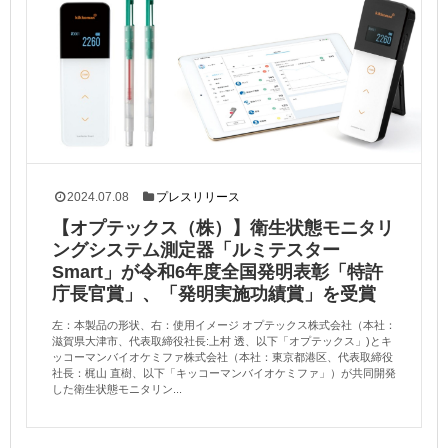
2024.07.08
プレスリリース
【オプテックス（株）】衛生状態モニタリ
ングシステム測定器「ルミテスター
Smart」が令和6年度全国発明表彰「特許
庁長官賞」、「発明実施功績賞」を受賞
左：本製品の形状、右：使用イメージ オプテックス株式会社（本社：
滋賀県大津市、代表取締役社長:上村 透、以下「オプテックス」)とキ
ッコーマンバイオケミファ株式会社（本社：東京都港区、代表取締役
社長：梶山 直樹、以下「キッコーマンバイオケミファ」）が共同開発
した衛生状態モニタリン...