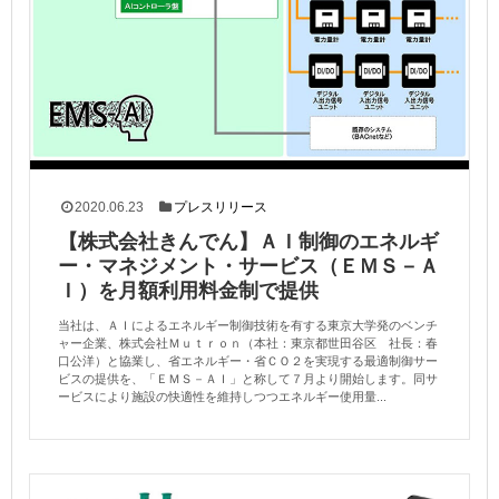
2020.06.23
プレスリリース
【株式会社きんでん】ＡＩ制御のエネルギ
ー・マネジメント・サービス（ＥＭＳ－Ａ
Ｉ）を月額利用料金制で提供
当社は、ＡＩによるエネルギー制御技術を有する東京大学発のベンチ
ャー企業、株式会社Ｍｕｔｒｏｎ（本社：東京都世田谷区 社長：春
口公洋）と協業し、省エネルギー・省ＣＯ２を実現する最適制御サー
ビスの提供を、「ＥＭＳ－ＡＩ」と称して７月より開始します。同サ
ービスにより施設の快適性を維持しつつエネルギー使用量...