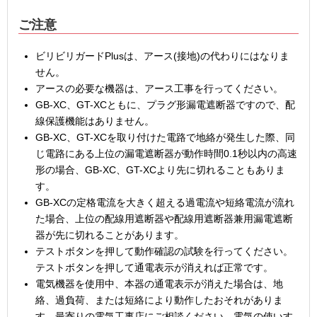
ご注意
ビリビリガードPlusは、アース(接地)の代わりにはなりま
せん。
アースの必要な機器は、アース工事を行ってください。
GB-XC、GT-XCともに、プラグ形漏電遮断器ですので、配
線保護機能はありません。
GB-XC、GT-XCを取り付けた電路で地絡が発生した際、同
じ電路にある上位の漏電遮断器が動作時間0.1秒以内の高速
形の場合、GB-XC、GT-XCより先に切れることもありま
す。
GB-XCの定格電流を大きく超える過電流や短絡電流が流れ
た場合、上位の配線用遮断器や配線用遮断器兼用漏電遮断
器が先に切れることがあります。
テストボタンを押して動作確認の試験を行ってください。
テストボタンを押して通電表示が消えれば正常です。
電気機器を使用中、本器の通電表示が消えた場合は、地
絡、過負荷、または短絡により動作したおそれがありま
す。最寄りの電気工事店にご相談ください。電気の使いす