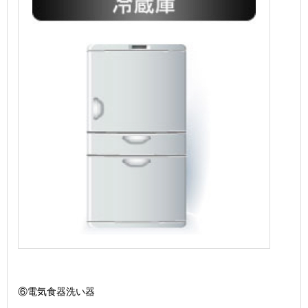
⑥電気食器洗い器