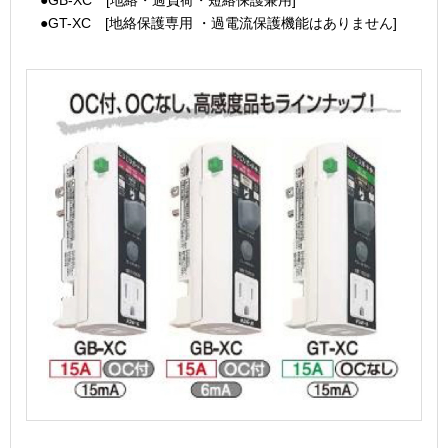
●GB-XC [地絡・過負荷・短絡保護兼用]
●GT-XC [地絡保護専用 ・過電流保護機能はありません]