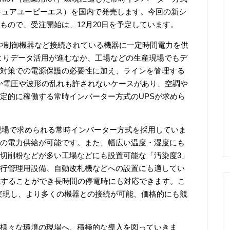
」（セキュアユーピーエス）を国内で発売します。今回の新シ
もので、受注開始は、12月20日を予定しています。
Cや制御機器など接続されている機器に一定時間電力を供
によりデータ活用が進むなか、工場などの生産現場でもデ
対策での電源保護の必要性に加え、ラインを管理する
か電圧や波形の乱れも許されないケースがあり、空調や
定的に稼働する常時インバーター方式のUPSが求めら
生産現場で求められる常時インバーター方式を採用していま
の電力供給が可能です。また、幅広い温度・湿度にも
切削粉などが多い工場などにも設置可能な「汚染度3」
行管理用設備、自動改札機などへの設置にも適してい
載することができ長時間の停電時にも対応できます。こ
を実現し、より多くの機器との接続が可能、価格的にも競
様々な環境の現場へ、積極的な導入を図っていきま