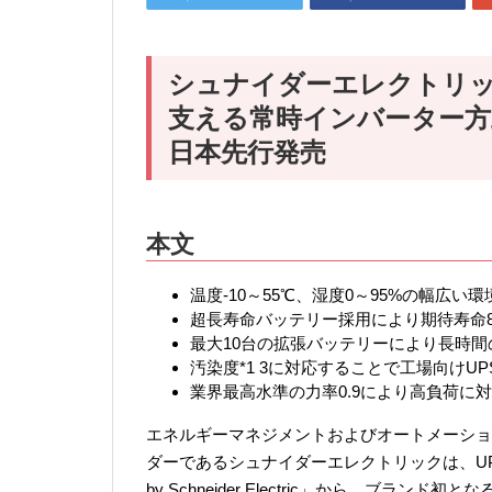
シュナイダーエレクトリッ
支える常時インバーター方式の
日本先行発売
本文
温度-10～55℃、湿度0～95%の幅広い
超長寿命バッテリー採用により期待寿命
最大10台の拡張バッテリーにより長時
汚染度*1 3に対応することで工場向けU
業界最高水準の力率0.9により高負荷に
エネルギーマネジメントおよびオートメーショ
ダーであるシュナイダーエレクトリックは、U
by Schneider Electric」から、ブラン