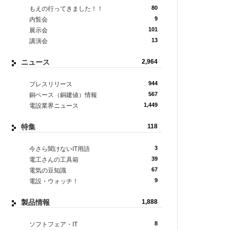
80
もえの行ってきました！！
9
内覧会
101
展示会
13
講演会
ニュース
2,964
944
プレスリリース
567
銅ベース（銅建値）情報
1,449
電設業界ニュース
特集
118
3
今さら聞けないIT用語
39
電工さんの工具箱
67
電気の豆知識
9
電設・ウォッチ！
製品情報
1,888
8
ソフトフェア・IT