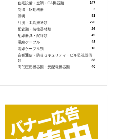
147
住宅設備・空調・OA機器類
3
制御・駆動機器
81
照明
226
計測・工具搬送類
26
配管類・装柱器材類
49
配線器具・配線類
48
電線ケーブル
16
電線ケーブル類
音響通信・防災セキュリティ・ビル監視設備
88
類
40
高低圧用機器類・受配電機器類