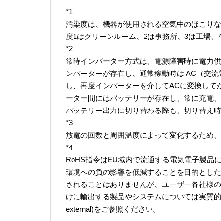
*1
汚染度は、機器が使用される空気中のほこりな
度1はクリーンルーム、2は事務所、3は工場、
*2
常時インバーター方式は、電源障害時に電力供
ンバーターが存在し、通常稼動時は AC（交
し、再度インバーターを介してACに変換して
ーター間にはバッテリーが存在し、常に充電、
バッテリー出力に切り替わる際も、切り替え時
*3
放電の回数と周囲温度によって変化するため、
*4
RoHS指令はEU域内で流通する電気電子製
環境への負の影響を低減することを目的とした
されることはありませんが、ユーザー各社様の
けに輸出する製品やシステムについては実質的に適
external)をご参照ください。