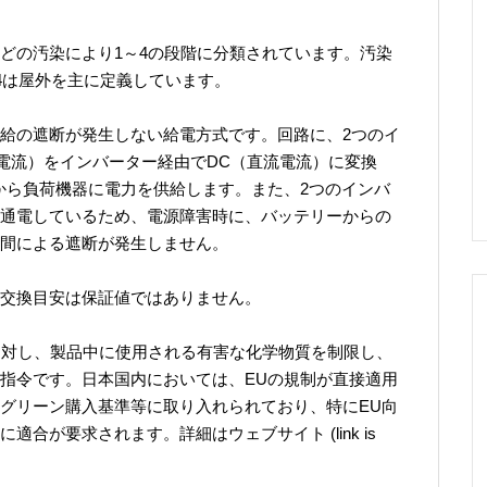
どの汚染により1～4の段階に分類されています。汚染
4は屋外を主に定義しています。
給の遮断が発生しない給電方式です。回路に、2つのイ
流電流）をインバーター経由でDC（直流電流）に変換
から負荷機器に電力を供給します。また、2つのインバ
通電しているため、電源障害時に、バッテリーからの
間による遮断が発生しません。
交換目安は保証値ではありません。
品に対し、製品中に使用される有害な化学物質を制限し、
指令です。日本国内においては、EUの規制が直接適用
グリーン購入基準等に取り入れられており、特にEU向
合が要求されます。詳細はウェブサイト (link is