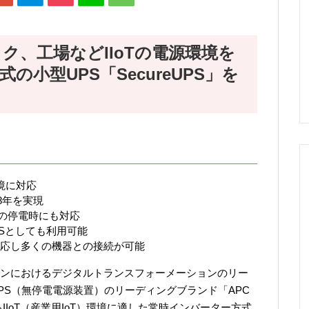
ク、工場などIIoTの電源環境を
小型UPS「SecureUPS」を
環境に対応
8年を実現
間の停電時にも対応
PSとしても利用可能
対応し多くの機器との接続が可能
ンにおけるデジタルトランスフォーメーションのリー
PS（無停電電源装置）のリーディングブランド「APC
ド初となるIIoT（産業用IoT）環境に適した常時インバーター方式