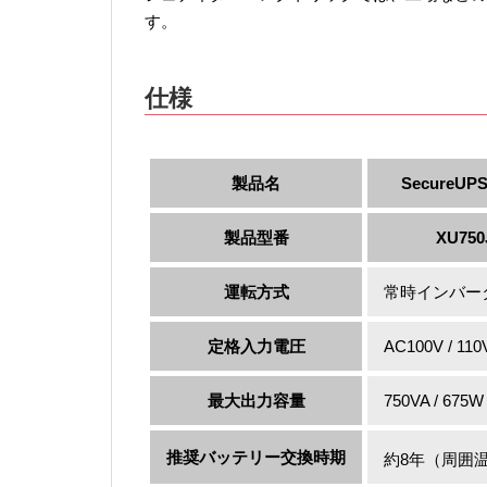
す。
仕様
製品名
SecureUPS
製品型番
XU750
運転方式
常時インバー
定格入力電圧
AC100V / 110
最大出力容量
750VA / 675W
推奨バッテリー交換時期
約8年（周囲温