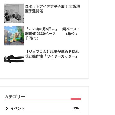
ロボットアイデア甲子園！ 大阪地
区予選開催
『2026年8月5日～』 銅ベース・
銅建値 2330ベース （単位：
千円/ｔ）
【ジェフコム】現場が求める切れ
味と操作性『ワイヤーカッター』
カテゴリー
イベント
196