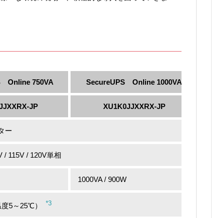
 Online 750VA
SecureUPS Online 1000VA
JJXXRX-JP
XU1K0JJXXRX-JP
ター
V / 115V / 120V単相
1000VA / 900W
*3
度5～25℃）