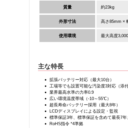
質量
約23kg
外形寸法
高さ85mm ×
使用環境
最大高度3,0
主な特長
拡張バッテリー対応（最大10台）
工場等でも設置可能な汚染度3対応（添
業界最高水準の力率0.9
広い環境温度帯域（-10～55℃）
超長寿命バッテリー採用（最大8年）
LCDディスプレイによる設定・監視
標準保証3年、標準保証を含めて最長7
RoHS指令 *4準拠