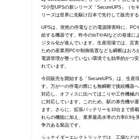
*2小型UPSの新シリーズ「SecureUPS
リーズは世界に先駆け日本で先行して販売する
UPSは、突然の停電などの電源障害時に、P
給する機器です。昨今のIoTやAIなどの発達
ジタル化が進んでいます。生産現場では、災害
ための産業用PCや制御装置なども瞬断はおろ
電源管理が整っていない環境でも効率的かつ安
れています。
今回販売を開始する「SecureUPS」は、
す。万が一の停電の際にも無瞬断で接続機器へ
対応し、オフィスに比べてほこりや工作機械の
に対応しています。このため、駅の券売機や運
ます。さらに、拡張バッテリーを10台まで搭
れらの機能に加え、業界最高水準の力率0.9
争力ある製品です。
シュナイダーエレクトリックでは、工場などの