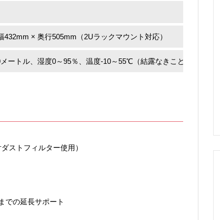
 幅432mm × 奥行505mm（2Uラックマウント対応）
00メートル、湿度0～95％、温度-10～55℃（結露なきこと）
付ダストフィルター使用）
年までの延長サポート