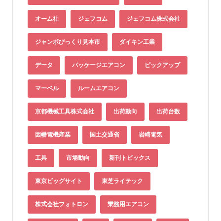
オーム社
ジェフコム
ジェフコム株式会社
ジャンボびっくり見本市
ダイキン工業
データ
パッケージエアコン
ピックアップ
マーベル
ルームエアコン
京都機械工具株式会社
出荷動向
出荷台数
因幡電機産業
国土交通省
岩崎電気
工具
市場動向
新刊トピックス
東京ビッグサイト
東芝ライテック
株式会社フォトロン
業務用エアコン