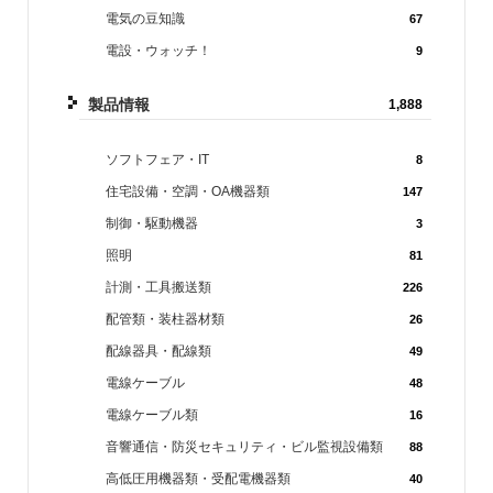
電気の豆知識
67
電設・ウォッチ！
9
製品情報
1,888
ソフトフェア・IT
8
住宅設備・空調・OA機器類
147
制御・駆動機器
3
照明
81
計測・工具搬送類
226
配管類・装柱器材類
26
配線器具・配線類
49
電線ケーブル
48
電線ケーブル類
16
音響通信・防災セキュリティ・ビル監視設備類
88
高低圧用機器類・受配電機器類
40