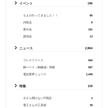
イベント
196
もえの行ってきました！！
80
内覧会
9
展示会
101
講演会
13
ニュース
2,964
プレスリリース
944
銅ベース（銅建値）情報
567
電設業界ニュース
1,449
特集
118
今さら聞けないIT用語
3
電工さんの工具箱
39