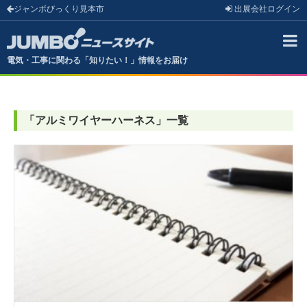
ジャンボびっくり見本市
出展会社
ログイン
電気・工事に関わる「知りたい！」情報をお届け
「
アルミワイヤーハーネス
」
一覧