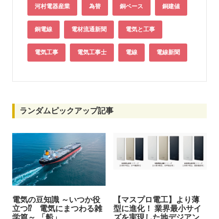
河村電器産業
為替
銅ベース
銅建値
銅電線
電材流通新聞
電気と工事
電気工事
電気工事士
電線
電線新聞
ランダムピックアップ記事
電気の豆知識 ～いつか役
【マスプロ電工】より薄
立つ⁉︎ 電気にまつわる雑
型に進化！ 業界最小サイ
学篇～ 「船」
ズを実現した地デジアン