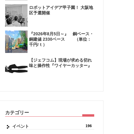
ロボットアイデア甲子園！ 大阪地
区予選開催
『2026年8月5日～』 銅ベース・
銅建値 2330ベース （単位：
千円/ｔ）
【ジェフコム】現場が求める切れ
味と操作性『ワイヤーカッター』
カテゴリー
イベント
196