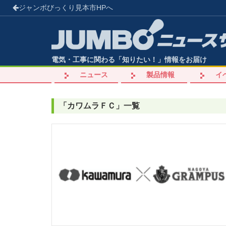
ジャンボびっくり見本市
HPへ
電気・工事に関わる「知りたい！」情報をお届け
ニュース
製品情報
イ
「
カワムラＦＣ
」
一覧