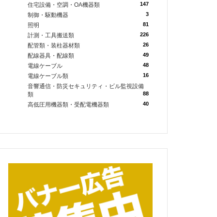
147
住宅設備・空調・OA機器類
3
制御・駆動機器
81
照明
226
計測・工具搬送類
26
配管類・装柱器材類
49
配線器具・配線類
48
電線ケーブル
16
電線ケーブル類
音響通信・防災セキュリティ・ビル監視設備
88
類
40
高低圧用機器類・受配電機器類