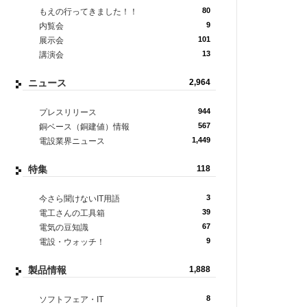
80
もえの行ってきました！！
9
内覧会
101
展示会
13
講演会
ニュース
2,964
944
プレスリリース
567
銅ベース（銅建値）情報
1,449
電設業界ニュース
特集
118
3
今さら聞けないIT用語
39
電工さんの工具箱
67
電気の豆知識
9
電設・ウォッチ！
製品情報
1,888
8
ソフトフェア・IT